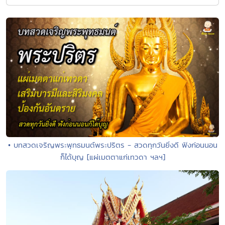
• บทสวดเจริญพระพุทธมนต์พระปริตร - สวดทุกวันยิ่งดี ฟังก่อนนอน
ก็ได้บุญ [แผ่เมตตาแก่เทวดา ฯลฯ]