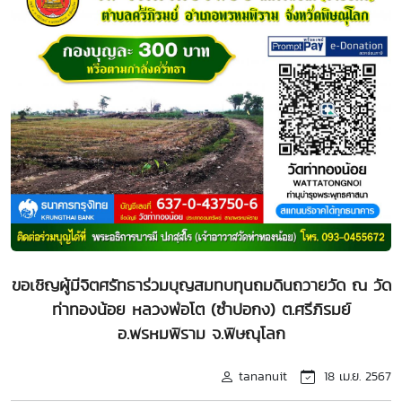
ขอเชิญผู้มีจิตศรัทธาร่วมบุญสมทบทุนถมดินถวายวัด ณ วัด
ท่าทองน้อย หลวงพ่อโต (ซำปอกง) ต.ศรีภิรมย์
อ.พรหมพิราม จ.พิษณุโลก
tananuit
18 เม.ย. 2567