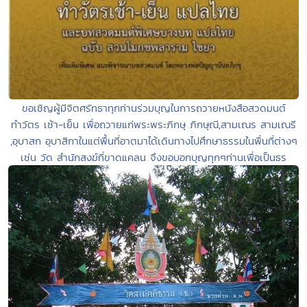
ขอเชิญผู้มีจิตศรัทธาทุกท่านร่วมบุญในการถวายหนังสือสวดมนต์
ทำวัตร เช้า-เย็น เพื่อถวายแก่พระพระภิกษุ ภิกษุณี,สามเณร สามเณรี
,อุบาสก อุบาสิกาในแต่พื้นที่อาตมาได้เดินทางไปศึกษาธรรมในพื่นที่ต่างๆ
เช่น วัด สำนักสงฆ์ที่ขาดแคลน จึงขอบอกบุญทุกๆท่านเพื่อเป็นธร