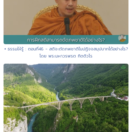
• ธรรมให้รู้ : ตอนที่46 - สติจะตัดภพชาติในปฏิจจสมุปบาทได้อย่างไร?
โดย พระมหาวรพรต กิตติวโร