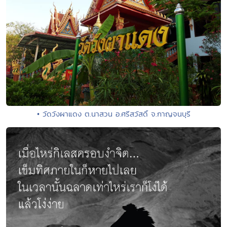
• วัดวังผาแดง ต.นาสวน อ.ศรีสวัสดิ์ จ.กาญจนบุรี