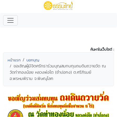
ค้นหาในเว็บไซต์ :
หน้าแรก
บอกบุญ
ขอเชิญผู้มีจิตศรัทธาร่วมบุญสมทบทุนถมดินถวายวัด ณ
วัดท่าทองน้อย หลวงพ่อโต (ซำปอกง) ต.ศรีภิรมย์
อ.พรหมพิราม จ.พิษณุโลก