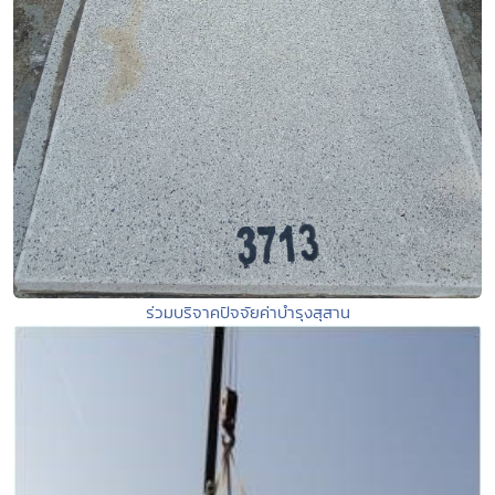
ร่วมบริจาคปัจจัยค่าบำรุงสุสาน