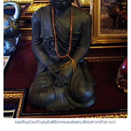
ขอเชิญร่วมทำบุญในพิธีเททองหล่อพระอัครสาวกซ้าย-ขวา