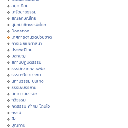
สมุดเยี่ยม
เครือข่ายธรรมะ
สัญลักษณ์ไทย
มุมสมาชิกธรรมะไทย
Donation
เทศกาลงานวัดช่วยชาติ
การเผยแผ่ศาสนา
ประเพณีไทย
บอกบุญ
สถานปฏิบัติธรรม
ธรรมะจากหลวงพ่อ
ธรรมะกับเยาวชน
นิทานธรรมะบันเทิง
ธรรมะบรรยาย
บทความธรรมะ
กวีธรรมะ
คติธรรม คำคม โดนใจ
กรรม
ศีล
บุญทาน