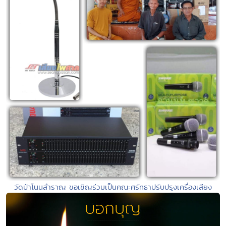
วัดป่าโนนสำราญ ขอเชิญร่วมเป็นคณะศรัทธาปรับปรุงเครื่องเสียง