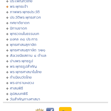
ประเพณีทั่วไทย
พระพุทธเจ้า
ภาพพระพุทธประวัติ
ประวัติพระพุทธสาวก
ทศชาติชาดก
นิทานชาดก
พุทธวจนในธรรมบท
มงคล ๓๘ ประการ
พุทธศาสนสุภาษิต
พุทธศาสนสุภาษิต ๖๒๑
สังเวชนียสถาน ๔ ตำบล
ปางพระพุทธรูป
พระพุทธรูปสำคัญ
พระพุทธศาสนาในไทย
ทำเนียบวัดไทย
พระอารามหลวง
ศาสนพิธี
อุปสมบทพิธี
วันสำคัญทางศาสนา