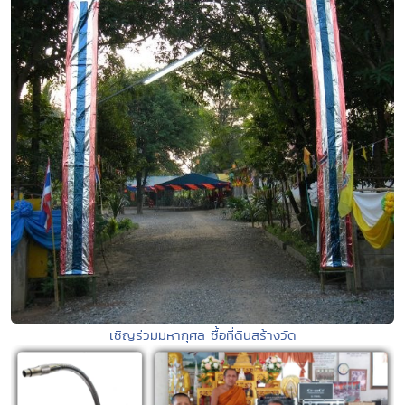
เชิญร่วมมหากุศล ซื้อที่ดินสร้างวัด