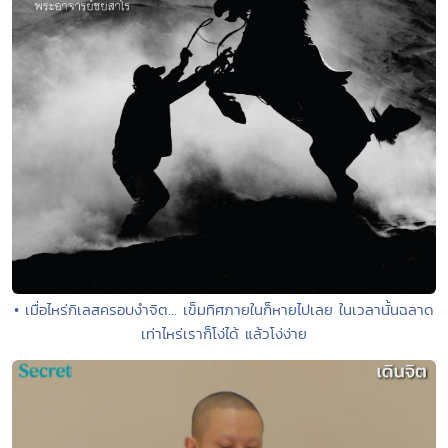
• เมื่อไหร่กิเลสครอบงำจิต... เข็มทิศภายในก็หายไปเลย ในเวลานั้นฉลาด
เท่าไหร่เราก็โง่ได้ แล้วโง่ง่าย