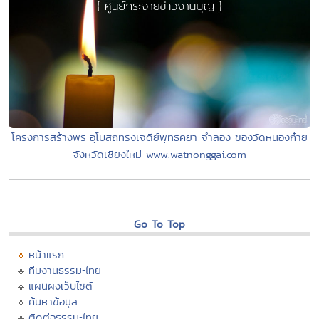
โครงการสร้างพระอุโบสถทรงเจดีย์พุทธคยา จำลอง ของวัดหนองก๋าย
จังหวัดเชียงใหม่ www.watnonggai.com
Go To Top
หน้าแรก
ทีมงานธรรมะไทย
แผนผังเว็บไซต์
ค้นหาข้อมูล
ติดต่อธรรมะไทย