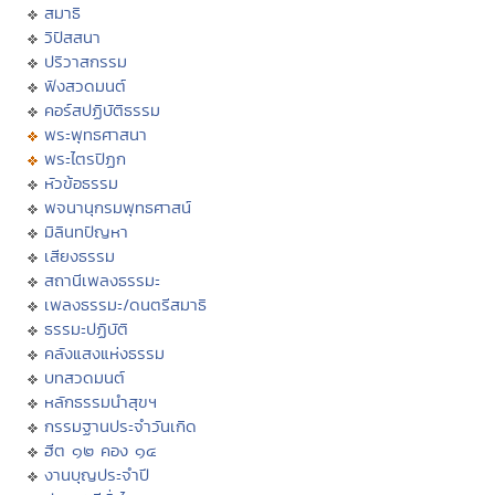
สมาธิ
วิปัสสนา
ปริวาสกรรม
ฟังสวดมนต์
คอร์สปฏิบัติธรรม
พระพุทธศาสนา
พระไตรปิฏก
หัวข้อธรรม
พจนานุกรมพุทธศาสน์
มิลินทปัญหา
เสียงธรรม
สถานีเพลงธรรมะ
เพลงธรรมะ/ดนตรีสมาธิ
ธรรมะปฏิบัติ
คลังแสงแห่งธรรม
บทสวดมนต์
หลักธรรมนำสุขฯ
กรรมฐานประจำวันเกิด
ฮีต ๑๒ คอง ๑๔
งานบุญประจำปี