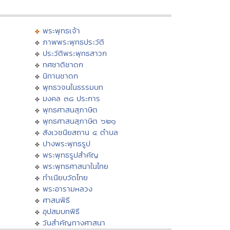
พระพุทธเจ้า
ภาพพระพุทธประวัติ
ประวัติพระพุทธสาวก
ทศชาติชาดก
นิทานชาดก
พุทธวจนในธรรมบท
มงคล ๓๘ ประการ
พุทธศาสนสุภาษิต
พุทธศาสนสุภาษิต ๖๒๑
สังเวชนียสถาน ๔ ตำบล
ปางพระพุทธรูป
พระพุทธรูปสำคัญ
พระพุทธศาสนาในไทย
ทำเนียบวัดไทย
พระอารามหลวง
ศาสนพิธี
อุปสมบทพิธี
วันสำคัญทางศาสนา