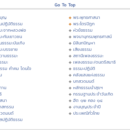
Go To Top
บุญ
พระพุทธศาสนา
นปฏิบัติธรรม
พระไตรปิฏก
มะจากหลวงพ่อ
หัวข้อธรรม
มะกับเยาวชน
พจนานุกรมพุทธศาสน์
นธรรมะบันเทิง
มิลินทปัญหา
มะบรรยาย
เสียงธรรม
วามธรรมะ
สถานีเพลงธรรมะ
ธรรมะ
เพลงธรรมะ/ดนตรีสมาธิ
ธรรม คำคม โดนใจ
ธรรมะปฏิบัติ
ม
คลังแสงแห่งธรรม
บทสวดมนต์
ทาน
หลักธรรมนำสุขฯ
ิ
กรรมฐานประจำวันเกิด
สสนา
ฮีต ๑๒ คอง ๑๔
วาสกรรม
งานบุญประจำปี
สวดมนต์
ประเพณีทั่วไทย
สปฏิบัติธรรม