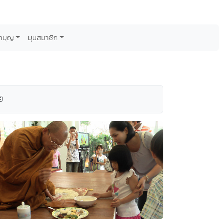
กบุญ
มุมสมาชิก
์