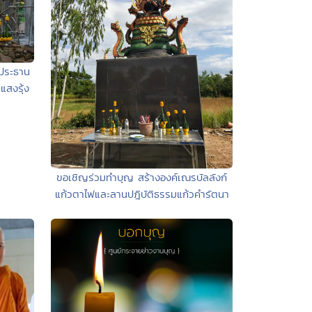
ะประธาน
แสงรุ้ง
ขอเชิญร่วมทำบุญ สร้างองค์เณรบัลลังก์
แก้วตาไฟและลานปฎิบัติธรรมแก้วคำรัตนา