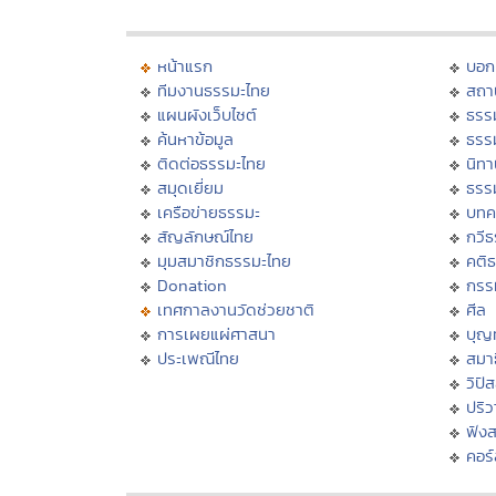
หน้าแรก
บอก
ทีมงานธรรมะไทย
สถา
แผนผังเว็บไซต์
ธรร
ค้นหาข้อมูล
ธรร
ติดต่อธรรมะไทย
นิทา
สมุดเยี่ยม
ธรร
เครือข่ายธรรมะ
บทค
สัญลักษณ์ไทย
กวี
มุมสมาชิกธรรมะไทย
คติ
Donation
กรร
เทศกาลงานวัดช่วยชาติ
ศีล
การเผยแผ่ศาสนา
บุญ
ประเพณีไทย
สมาธ
วิปั
ปริ
ฟัง
คอร์