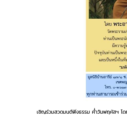
เชิญร่วมสวดมนต์ฟังธรรม ค่ำวันพฤหัสฯ โ