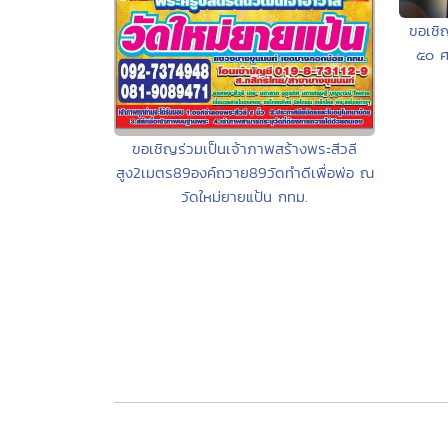
ขอเชิ
๕๐ ศ
ขอเชิญร่วมเป็นเจ้าภาพสร้างพระสีวลี
สูง2เมตร89องค์ถวาย89วัดทำดีเพื่อพ่อ ณ
วัดใหม่ยายแป้น กทม.