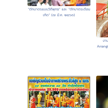
“ตักบาตรแบบวิถีพุทธ” และ “ตักบาตรเดือน
เกิด” (๗ มี.ค. ๒๕๖๓)
งาน
Arrang