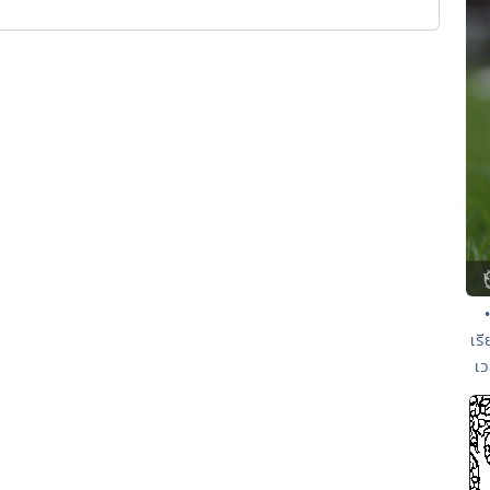
เร
เว