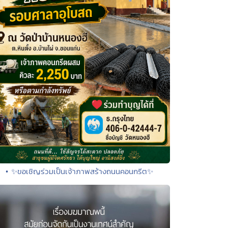
• ✨ขอเชิญร่วมเป็นเจ้าภาพสร้างถนนคอนกรีต✨