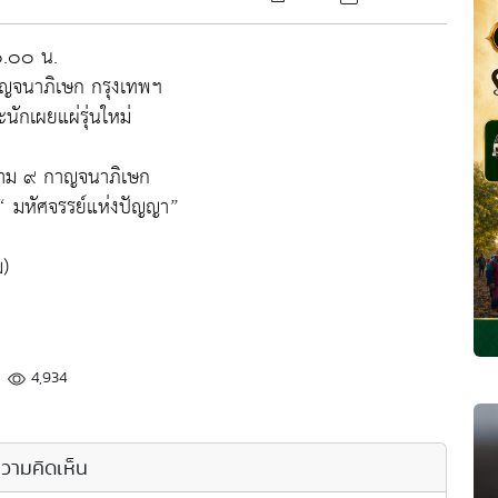
๐.๐๐ น.
ญจนาภิเษก กรุงเทพฯ
ักเผยแผ่รุ่นใหม่
ราม ๙ กาญจนาภิเษก
“ มหัศจรรย์แห่งปัญญา”
)
4,934
วามคิดเห็น