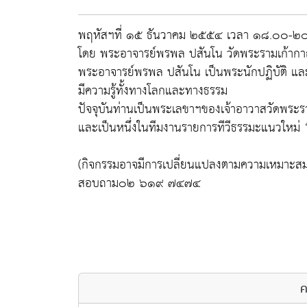
พฤหัสฯที่ ๑๕ ธันวาคม ๒๕๕๔ เวลา ๑๘.๐๐-๒
โดย พระอาจารย์พรพล ปสันโน วัดพระรามเก้ากา
พระอาจารย์พรพล ปสันโน เป็นพระนักปฏิบัติ และน
มีความรู้ทั้งทางโลกและทางธรรม
ปัจจุบันท่านเป็นพระเลขาฯของเจ้าอาวาสวัดพระ
และเป็นหนึ่งในทีมงานรายการทีวีธรรมะแนวใหม่ 
(กิจกรรมอาจมีการเปลี่ยนแปลงตามความเหมาะสม
สอบถาม๐๒ ๖๑๙ ๗๔๗๔
ค