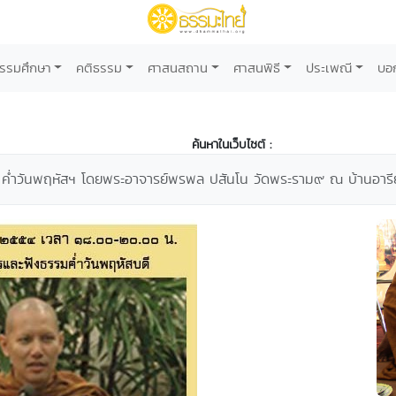
รรมศึกษา
คติธรรม
ศาสนสถาน
ศาสนพิธี
ประเพณี
บอ
ค้นหาในเว็บไซต์ :
ค่ำวันพฤหัสฯ โดยพระอาจารย์พรพล ปสันโน วัดพระราม๙ ณ บ้านอารีย