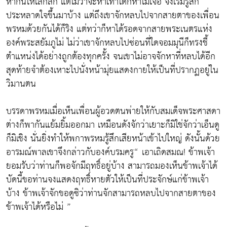
หากันให้เลิ่กลั่ก แต่ไม่ว่าจะหาเท่าใดก็หาไม่เจอ จึงเริ่มรู้สึก
ประหลาดใจขึ้นมาบ้าง แต่ถึงเขาจักหลบไปจากสายตาของเพื่อน
พรหมด้วยกันได้ก็ริง แต่ทว่าก็หาได้รอดจากสายพระเนตรแห่ง
องค์พระสยัมภูไม่ ไม่ว่าเขาจักหลบไปซ่อนที่ใดจอมมุนีก็ทรงชี้
ตำแหน่งได้อย่างถูกต้องทุกครั้ง จนเขาไม่อาจจักหาที่หลบได้อีก
สุดท้ายจำต้องเหาะไปนั่งหน้ามุ่ยแสดงกายให้เป็นที่ปรากฏอยู่ใน
วิมานตน
บรรดาพรหมเมื่อเห็นเพื่อนผู้อวดตนพ่ายให้กับสมเด็จพระศาสดา
ต่างก็พากันแย้มยิ้มออกมา เหมือนดังจักว่าเยาะก็มิใช่จักว่าเอ็นดู
ก็มิเชิง นั่นยิ่งทำให้พกาพรหมรู้สึกเสียหน้าเข้าไปใหญ่ ดังนั้นด้วย
อารมณ์พาลเขาจึงกล่าวกับองค์บรมครู“ เอาเถิดสมณ! ข้าพเจ้า
ยอมรับว่าท่านก็พอจักมีฤทธิ์อยู่บ้าง สามารถมองเห็นข้าพเจ้าได้
บัดนี้ขอท่านจงแสดงฤทธิ์หายตัวให้เป็นที่ประจักษ์แก่ข้าพเจ้า
บ้าง ข้าพเจ้าจักขอดูซิว่าท่านจักสามารถหลบไปจากสายตาของ
ข้าพเจ้าได้หรือไม่ ”