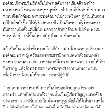
องค์สมเด็จพระชินสีห์ครั้นได้ทรงสดับวาจาเสียดสีของท้าว
มหาพรหม จึงทรงแสดงพุทธฤทธิ์หายไปจากที่นั้นทันที ฝ่ายพกา
พรหมซึ่งเฝ้าจ้องมองพระองค์อย่างไม่กระพริบตา จู่ๆไม่เห็นจอม
มุนีไปเสียยังงั้น ก็ให้รู้สึกอัศจรรย์ใจเป็นล้นพ้น ไม่รู้ว่าพระทรง
อันตรธานไปตั้งแต่เมื่อใด นอกจากตัวเขาจักมองไม่เห็น พรหม
ทุกรูปที่อยู่ ณ ที่นั้นก็หาได้มีรูปใดมองเห็นเช่นกัน
แล้วบัดนั้นเอง ทั่วทั้งพรหมโลกก็กังวานไปด้วยพระสุรเสียงของ
องค์จอมปราชญ์ ตรัสแสดงพระธรรมิกถาเทศนาสั่งสอนเหล่า
พรหม จนสมควรแก่เวลาพระองค์จึงทรงแสดงพระวรกายให้เป็น
ที่ปรากฏ แล้วจึงทรงประทานพระพุทธโอวาทแก่พกาพรหม
เพื่อจักทรงสั่งสอนให้เขาคลายจากทิฐิวิบัติ
“ ดูก่อนพกาพรหม! ตัวท่านนั้นมืดบอดด้วยถูกอวิชชาเข้า
ครอบงำ แต่กลับกระทำดั่งว่าตนนั้นเป็นผู้เรืองปัญญา มากด้วย
ปรีชาสามารถ เปรียบไปก็ไม่ต่างจากบุรุษเข็ญใจได้ผ้าใหม่มาหนึ่ง
ผืน ก็สำคัญว่าตนนั้นมียศแลศักดิ์เหนือผู้ใด ท่านพอจักบอกได้