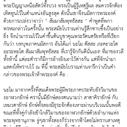
พระปัญญาเหนือสัตว์ทั้งปวง ทรงเป็นผู้รู้เหตุรู้ผล สมควรจักต้อง
เทิดทูนไว้ในตำแหน่งอันสูงสุด ดังนั้นเขาจึงนมัสการพระองค์
ด้วยการเปล่งวาจาว่า “ สัมมาสัมพุทธัสสะ ” คำพูดที่พกา
พรหมกล่าวในครั้งนั้น พระสมัยโบราณท่านรู้สึกซาบซึ้งเป็นอย่าง
ยิ่ง จึงนำมารวมไว้ในคำขึ้นต้นบูชาคุณพระรัตนตรัยหรือที่เรียก
กันว่า บทบุพภาคนมัสการ อันได้แก่ นะโม ตัสสะ ภะคะวะโต
อะระหะโต สัมมาสัมพุทธัสสะ ที่เรารู้จักกันดีนั่นเอง! ที่มาของวลี
ทั้งห้านี้ แต่ละตำราก็มีการอ้างอิงเอาไว้ต่างกัน แต่ที่จักนำมา
แสดงให้ทราบไว้ ณ ที่นี้ พระสมัยโบราณท่านจารึกว่าเป็นคำ
กล่าวของพระเจ้าห้าพระองค์ คือ :
นะโม มาจากครั้งที่สมเด็จพระผู้มีพระภาคประทับยังวิมานขอ
งอาฬวกยักษ์ ครานั้นมียักษ์สองตนนามว่า สาตาคิรายักษ์ กับ
เหมวตายักษ์ ยักษ์ทั้งสองมีธุระจักต้องเหาะผ่านบริเวณนั้นพอดี
ขณะที่ทั้งคู่กำลังเข้าใกล้วิมานของอาฬวกยักษ์ด้วยอำนาจแห่ง
พระพุทธานุภาพ จู่ๆเขาทั้งสองก็ร่วงจากฟ้าโดยไม่ทราบสาเหตุ