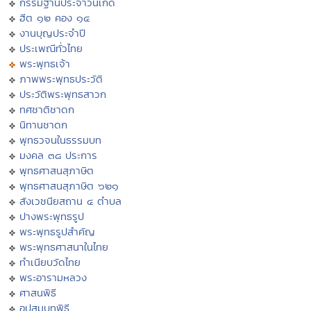
กรรมฐานประจำวันเกิด
ฮีต ๑๒ คอง ๑๔
งานบุญประจำปี
ประเพณีทั่วไทย
พระพุทธเจ้า
ภาพพระพุทธประวัติ
ประวัติพระพุทธสาวก
ทศชาติชาดก
นิทานชาดก
พุทธวจนในธรรมบท
มงคล ๓๘ ประการ
พุทธศาสนสุภาษิต
พุทธศาสนสุภาษิต ๖๒๑
สังเวชนียสถาน ๔ ตำบล
ปางพระพุทธรูป
พระพุทธรูปสำคัญ
พระพุทธศาสนาในไทย
ทำเนียบวัดไทย
พระอารามหลวง
ศาสนพิธี
อุปสมบทพิธี