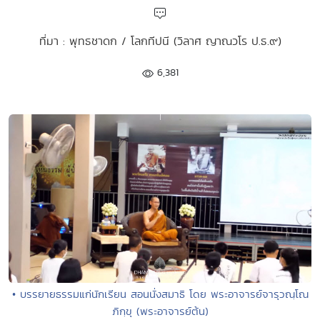
ที่มา : พุทธชาดก / โลกทีปนี (วิลาศ ญาณวโร ป.ธ.๙)
6,381
• บรรยายธรรมแก่นักเรียน สอนนั่งสมาธิ โดย พระอาจารย์จารุวณฺโณ
ภิกฺขุ (พระอาจารย์ต้น)