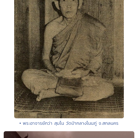
• พระอาจารย์กว่า สุมโน วัดป่ากลางโนนภู่ จ.สกลนคร