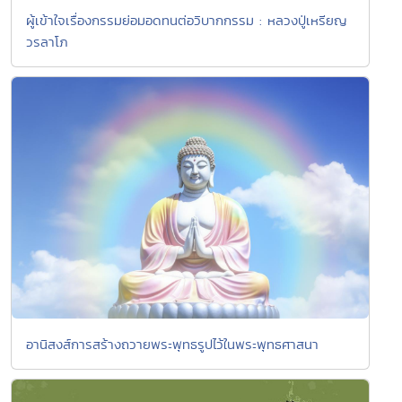
ผู้เข้าใจเรื่องกรรมย่อมอดทนต่อวิบากกรรม : หลวงปู่เหรียญ
วรลาโภ
อานิสงส์การสร้างถวายพระพุทธรูปไว้ในพระพุทธศาสนา