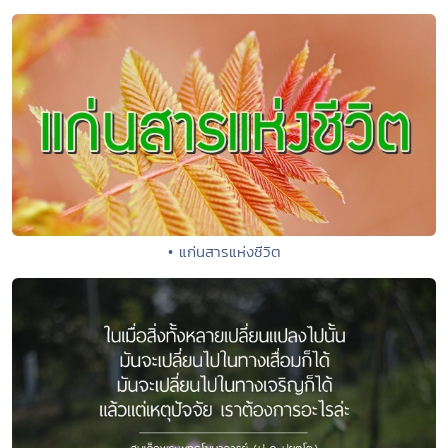
• แก่นสารแห่งชีวิต