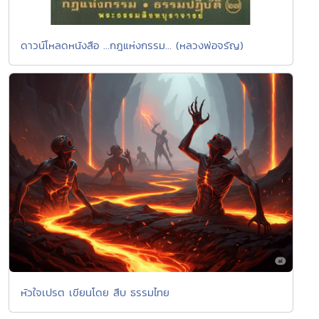
ดาวน์โหลดหนังสือ ...กฎแห่งกรรม... (หลวงพ่อจรัญ)
หัวใจเปรต เขียนโดย สืบ ธรรมไทย