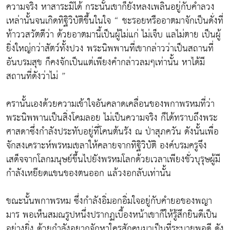
ความจริง หาสาระมิได้ กระนั้นเขาก็ยังหลงเพลินอยู่กับคำลวง
เหล่านั้นจนเกิดทิฐิวิบัติขึ้นในใจ “ ชะรอยหรืออาตมาจักเป็นดั่งที่
ท้าววสวัตตีว่า ด้วยอาตมานี้เป็นผู้ไม่แก่ ไม่เจ็บ แลไม่ตาย เป็นผู้
ยิ่งใหญ่กว่าสัตว์ทั้งปวง พระนิพพานที่เขากล่าวว่าเป็นสถานที่
อันบรมสุข ก็คงจักเป็นแต่เพียงคำกล่าวลมๆเท่านั้น หาได้มี
สถานที่ดังว่าไม่ ”
ครานั้นเองด้วยความเข้าใจอันคลาดเคลื่อนของพกาพรหมที่ว่า
พระนิพพานเป็นสิ่งโคมลอย ไม่เป็นความจริง ก็ได้ทราบถึงพระ
ศาสดาซึ่งกำลังประทับอยู่ที่โคนต้นรัง ณ ป่าสุภควัน ดังนั้นเพื่อ
จักสงเคราะห์พรหมเขลาให้คลายจากทิฐิวิบัติ องค์บรมครูจึง
เสด็จจากโลกมนุษย์ขึ้นไปยังพรหมโลกด้วยเวลาเพียงชั่วบุรุษผู้มี
กำลังเหยียดแขนของตนออก แล้วงอกลับเท่านั้น
ขณะนั้นพกาพรหม ซึ่งกำลังอิ่มอกอิ่มใจอยู่กับคำยอของพญา
มาร พอเห็นสมณรูปหนึ่งปรากฏเบื้องหน้าเขาก็ให้รู้สึกยินดีเป็น
อย่างยิ่ง ด้วยกำลังอยากจักหาใครสักคนมาเป็นที่ระบายพอดี ดัง