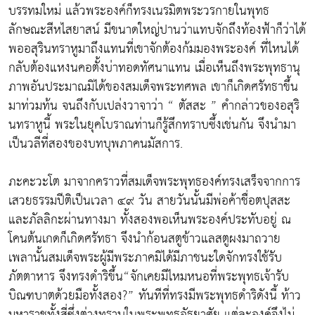
บรรทมใหม่ แล้วพระองค์ก็ทรงเนรมิตพระวรกายในพุทธ
ลักษณะสีหไสยาสน์ มีขนาดใหญ่ปานว่าแทบจักถึงท้องฟ้าก็ว่าได้
พออสุรินทราหูมาถึงแทนที่เขาจักต้องก้มมองพระองค์ ที่ไหนได้
กลับต้องแหงนคอตั้งบ่าทอดทัศนาแทน เมื่อเห็นถึงพระพุทธานุ
ภาพอันประมาณมิได้ของสมเด็จพระทศพล เขาก็เกิดศรัทธาขึ้น
มาท่วมท้น จนถึงกับเปล่งวาจาว่า “ ตัสสะ ” คำกล่าวของอสุริ
นทราหูนี้ พระในยุคโบราณท่านก็รู้สึกทราบซึ้งเช่นกัน จึงนำมา
เป็นวลีที่สองของบทบุพภาคนมัสการ.
ภะคะวะโต มาจากคราวที่สมเด็จพระพุทธองค์ทรงเสร็จจากการ
เสวยธรรมปีติเป็นเวลา ๔๙ วัน สายวันนั้นมีพ่อค้าชื่อตปุสสะ
และภัลลิกะผ่านทางมา ทั้งสองพอเห็นพระองค์ประทับอยู่ ณ
โคนต้นเกดก็เกิดศรัทธา จึงนำก้อนสตูข้าวแลสตูผงมาถวาย
เพลานั้นสมเด็จพระผู้มีพระภาคมิได้มีภาชนะใดจักทรงใช้รับ
ภัตตาหาร จึงทรงดำริขึ้น“จักเคยมีไหมหนอที่พระพุทธเจ้ารับ
บิณฑบาตด้วยมือทั้งสอง?” ทันทีที่ทรงมีพระพุทธดำริดังนี้ ท้าว
มหาราชทั้งสี่ซึ่งต่างทราบในพระพุทธอัธยาศัย แต่ละองค์จึงไม่