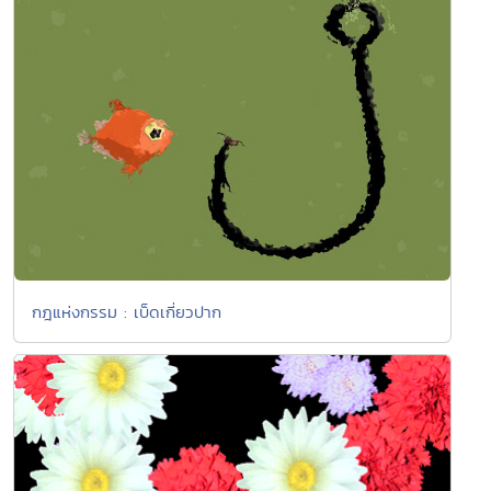
กฎแห่งกรรม : เบ็ดเกี่ยวปาก