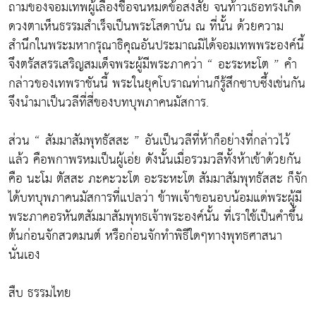
ถามของจอมเทพผู้เลื่องชื่อจนหมดข้อสงสัย จนท้าวเธอทรงเกิด
ดวงตาเห็นธรรมสำเร็จเป็นพระโสดาบัน ณ ที่นั้น ด้วยความ
สำนึกในพระมหากรุณาธิคุณอันประมาณมิได้จอมเทพพระองค์นี้
จึงตรัสสรรเสริญสมเด็จพระผู้มีพระภาคว่า “ อะระหะโต ” คำ
กล่าวของเทพราชันนี้ พระในยุคโบราณท่านก็รู้สึกซาบซึ้งเช่นกัน
จึงนำมาเป็นวลีที่สี่ของบทบุพภาคนมัสการ.
ส่วน “ สัมมาสัมพุทธัสสะ ” อันเป็นวลีที่ห้าก็อย่างที่กล่าวไว้
แล้ว คือพกาพรหมเป็นผู้เอ่ย ดังนั้นเมื่อรวมวลีทั้งห้าเข้าด้วยกัน
คือ นะโม ตัสสะ ภะคะวะโต อะระหะโต สัมมาสัมพุทธัสสะ ก็จัก
ได้บทบุพภาคนมัสการที่แปลว่า ข้าพเจ้าขอนอบน้อมแด่พระผู้มี
พระภาคอรหันตสัมมาสัมพุทธเจ้าพระองค์นั้น ที่เราใช้เป็นคำขึ้น
ต้นก่อนจักสวดมนต์ หรือก่อนจักทำพิธีใดๆทางพุทธศาสนา
นั่นเอง
สืบ ธรรมไทย