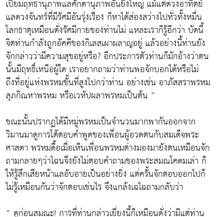
เปี่ยมฤทธานุภาพแลศักดานุภาพอันยิ่งใหญ่ แม้แต่ดวงอาทิตย์
แลดวงจันทร์ที่มีรัศมีอันรุ่งเรือง ก็หาได้ส่องสว่างไปทั่วทั้งหมื่น
โลกธาตุเหมือนดั่งรัศมีกายของท่านไม่ แหละเราก็รู้อีกว่า บัดนี้
จิตท่านกำลังถูกอัคคีของกิเลสเผาผลาญอยู่ แล้วอย่างนี้ท่านยัง
จักกล่าวว่ามีความสุขอยู่หรือ? อีกประการตัวท่านก็มักอ้างว่าตน
นั้นมีฤทธิ์เหนือผู้ใด เราอยากถามว่าท่านพอจักบอกได้หรือไม่
ถึงที่อยู่แห่งพรหมชั้นที่สูงไปกว่าท่าน อย่างเช่น อาภัสสราพรหม
สุภกิณหาพรหม หรือเวหัปผลาพรหมเป็นต้น ”
ขณะนั้นปรากฏได้มีหมู่พรหมเป็นจำนวนมากพากันออกจาก
วิมานมาดูการโต้ตอบคำพูดของเพื่อนผู้อวดตนกับสมเด็จพระ
ศาสดา พรหมดื้อเมื่อเห็นเพื่อนพรหมต่างมองมายังตนเหมือนจัก
ถามกลายๆว่าไฉนจึงยังไม่ตอบคำถามของพระสมณโคดมเล่า ก็
ให้รู้สึกเสียหน้าแลอับอายเป็นอย่างยิ่ง แต่ครั้นจักตอบออกไปก็
ไม่รู้เหมือนกันว่าจักตอบเช่นไร จึงแกล้งเฉไฉถามกลับว่า
“ ดูก่อนสมณะ! การที่ท่านกล่าวเยี่ยงนี้ก็เหมือนดั่งว่ามีแต่ท่าน