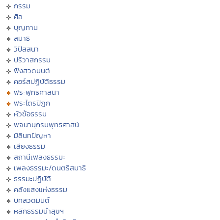
กรรม
ศีล
บุญทาน
สมาธิ
วิปัสสนา
ปริวาสกรรม
ฟังสวดมนต์
คอร์สปฏิบัติธรรม
พระพุทธศาสนา
พระไตรปิฏก
หัวข้อธรรม
พจนานุกรมพุทธศาสน์
มิลินทปัญหา
เสียงธรรม
สถานีเพลงธรรมะ
เพลงธรรมะ/ดนตรีสมาธิ
ธรรมะปฏิบัติ
คลังแสงแห่งธรรม
บทสวดมนต์
หลักธรรมนำสุขฯ