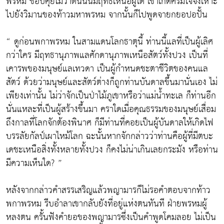
พรหม ชอบคุยโม้ว่าตนนั้นมีฤทธิ์เหนือผู้ใด เขาเกิดครึ้มใจจึงเหาะ
ไปยังวิมานของท้าวมหาพรหม จากนั้นก็ไปพูดจายกยอปอปั้น
“ ดูก่อนพกาพรหม ในสามแดนโลกธาตุนี้ ท่านนี้แลที่เป็นผู้เลิศ
กว่าใคร มีฤทธานุภาพแลศักดานุภาพเหนือสัตว์ทั้งปวง เป็นที่
เคารพของมนุษย์แลเทวดา เป็นผู้กำหนดชะตาชีวิตของคนแล
สัตว์ ด้วยว่ามนุษย์และสัตว์ต่างก็ถูกท่านบันดาลขึ้นมานั่นเอง ไม่
เพียงเท่านั้น ไม่ว่าจักเป็นป่าไม้ภูเขาหรือว่าแม่น้ำทะเล ก็ท่านอีก
นั่นแหละที่เป็นผู้สร้างขึ้นมา คราใดเมื่อคุณธรรมของมนุษย์เสื่อม
ถึงกาลที่โลกจักต้องพินาศ ก็มีท่านที่คอยเป็นผู้บันดาลให้เกิดไฟ
บรรลัยกัลป์เผาไหม้โลก ฉะนั้นหากจักกล่าวว่าท่านคือผู้ที่มีตบะ
เดชะเหนือสิ่งทั้งหลายทั้งปวง ก็คงไม่น่าเกินเลยกระมัง หรือท่าน
มีความเห็นใด? ”
หลังจากกล่าวคำสรรเสริญแล้วพญามารก็ไม่รอคำตอบจากท้าว
พกาพรหม รีบอำลาเขากลับยังที่อยู่แห่งตนทันที ฝ่ายพรหมผู้
หลงตน ครั้นฟังคำยอของพญามารซึ่งเป็นคำพูดโคมลอย ไม่เป็น