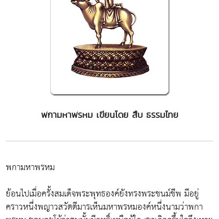
พกามหาพรหม เขียนโดย สืบ ธรรมไทย
พกามหาพรหม
ย้อนไปเมื่อครั้งสมเด็จพระพุทธองค์ยังทรงพระชนม์ชีพ มีอยู่
คราวหนึ่งพญาวสวัตตีมารเห็นมหาพรหมองค์หนึ่งนามว่าพกา