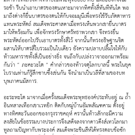
รอช้า รีบนำเอาบาตรของตนเหาะมาจากทิศทั้งสี่ทันทีทันใด พอ
มาถึงต่างก็ยื่นบาตรของตนให้กับจอมมุนีเพื่อทรงใช้รับภัตตาหาร
แทนพระหัตถ์ สมเด็จพระศาสดาเมื่อทรงเห็นพวกเขายื่นบาตร
มาให้พร้อมกัน เพื่อจักทรงรักษาศรัทธาพวกเขา จึงทรงยื่น
พระหัตถ์ออกไปรับเอาบาตรทั้งสี่ไว้ จากนั้นก็ทรงอธิษฐานจิต
ผสานให้บาตรสี่ใบรวมเป็นใบเดียว ยังความปลาบปลื้มใจให้กับ
ท้าวมหาราชทั้งสี่เป็นอย่างยิ่ง จนถึงกับเปล่งวาจาออกมาพร้อม
กันว่า “ ภะคะวะโต ” คำกล่าวของท้าวจตุโลกบาลนี้ พระในยุค
โบราณท่านก็รู้สึกซาบซึ้งเช่นกัน จึงนำมาเป็นวลีที่สามของบท
บุพภาคนมัสการ.
อะระหะโต มาจากเมื่อครั้งสมเด็จพระพุทธองค์ประทับอยู่ ณ ถ้ำ
อินทสาลเทือกเขาเวทยิก ติดกับหมู่บ้านอัมพสัณฑคาม ตั้งอยู่
ทางทิศตะวันออกของกรุงราชคฤห์ ครานั้นท้าวสักกะมีความ
สงสัยในข้อธรรมบางประการจึงเสด็จลงจากดาวดึงส์เทวโลกมา
ทูลถามปัญหากับพระองค์ สมเด็จพระชินสีห์ได้ทรงตอบข้อซัก