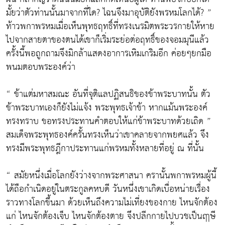
มั้ยว่าตัวท่านนั้นมาจากที่ใด? ไฉนจึงมาอุบัติยังพรหมโลกได้? ”
ท้าวพกาพรหมเมื่อเห็นพุทธฤทธิ์ที่ทรงเนรมิตพระวรกายให้หาย
ไปจากสายตาของตนได้เขาก็เริ่มระย่อต่อฤทธิ์ของจอมมุนีแล้ว
ครั้งนี้พอถูกถามจึงมิกล้าแสดงอาการเหิมเกริมอีก ค่อยๆยกมือ
พนมตอบพระองค์ว่า
“ ข้าแต่มหาสมณะ อันที่จุติแลปฏิสนธิของข้าพระบาทนั้น ตัว
ข้าพระบาทเองก็ยังไม่แจ้ง พระพุทธเจ้าข้า หากแม้นพระองค์
ทรงทราบ ขอทรงประทานคำตอบให้แก่ข้าพระบาทด้วยเถิด ”
สมเด็จพระพุทธองค์ครั้นทรงเห็นว่าเขาคลายจากพยศแล้ว จึง
ทรงมีพระพุทธฎีกาประทานแก่พรหมทั้งหลายที่อยู่ ณ ที่นั้น
“ สมัยหนึ่งเมื่อโลกยังว่างจากพระศาสนา ครานั้นพกาพรหมผู้นี้
ได้ถือกำเนิดอยู่ในตระกูลคหบดี วันหนึ่งเขาเกิดเบื่อหน่ายเรื่อง
ราวทางโลกขึ้นมา ด้วยเห็นถึงความไม่เที่ยงของกาย ไหนจักต้อง
แก่ ไหนจักต้องเจ็บ ไหนจักต้องตาย จึงปลีกกายไปบวชเป็นฤาษี