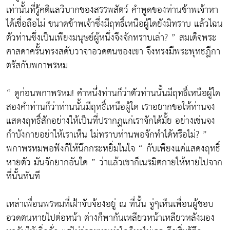
เท่านั้นที่รู้คติแลวิบากของสรรพสัตว์ คำพูดของท่านข้าพเจ้าหา
ได้เชื่อถือไม่ ขนาดข้าพเจ้าซึ่งมีฤทธิ์เหนือผู้ใดยังมิทราบ แล้วไฉน
ตัวท่านซึ่งเป็นเพียงมนุษย์ผู้หนึ่งจึงจักทราบเล่า? ” สมเด็จพระ
ศาสดาครั้นทรงสดับวาจาอวดตนของเขา จึงทรงมีพระพุทธฎีกา
ตรัสกับพกาพรหม
“ ดูก่อนพกาพรหม! คำหนึ่งท่านก็ว่าตัวท่านนั้นมีฤทธิ์เหนือผู้ใด
สองคำท่านก็ว่าท่านนั้นมีฤทธิ์เหนือผู้ใด เราอยากขอให้ท่านจง
แสดงฤทธิ์สักอย่างให้เป็นที่ปรากฏแก่เราจักได้มั้ย อย่างเช่นจง
กำบังกายอย่าให้เราเห็น ไม่ทราบท่านพอจักทำได้หรือไม่? ”
พกาพรหมพอฟังก็ให้นึกกระหยิ่มในใจ “ กับเพียงแค่แสดงฤทธิ์
หายตัว มันจักยากอันใด ” ว่าแล้วเขาก็เนรมิตกายให้หายไปจาก
ที่นั้นทันที
เหล่าเพื่อนพรหมที่เฝ้าจับจ้องอยู่ ณ ที่นั้น จู่ๆเห็นเพื่อนผู้ชอบ
อวดตนหายไปต่อหน้า ต่างก็พากันเหลียวหน้าเหลียวหลังมอง