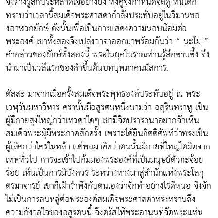
จึงต่างรู้สึกประหลาดใจอย่างยิ่ง ทั้งคู่จึงกำหนดจิตดู ทันใดก็
ทราบว่าเวลานี้สมเด็จพระศาสดากำลังประทับอยู่ในวิมานขอ
งอาฬวกยักษ์ ดังนั้นเพื่อเป็นการแสดงความนอบน้อมต่อ
พระองค์ เขาทั้งสองจึงเปล่งวาจาออกมาพร้อมกันว่า “ นะโม ”
คำกล่าวของยักษ์ทั้งสองนี้ พระในยุคโบราณท่านรู้สึกซาบซึ้ง จึง
นำมาเป็นวลีแรกของคำขึ้นต้นบทบุพภาคนมัสการ.
ตัสสะ มาจากเมื่อครั้งสมเด็จพระพุทธองค์ประทับอยู่ ณ พระ
เวฬุวันมหาวิหาร ครานั้นมีอสูรตนหนึ่งนามว่า อสุรินทราหู เป็น
ผู้มีกายสูงใหญ่กว่าเทวดาใดๆ เขามีจิตปรารถนาอยากจักเห็น
สมเด็จพระผู้มีพระภาคสักครั้ง เพราะได้ยินกิตติศัพท์ว่าทรงเป็น
ผู้เลิศกว่าใครในหล้า แต่พอมาคิดว่าตนนั้นมีกายที่ใหญ่โตผิดจาก
เทพทั่วไป การจะเข้าไปก้มมองพระองค์ที่เป็นมนุษย์ตัวกะจ้อย
ร่อย เห็นเป็นการมิบังควร ระหว่างทางมาสู่สำนักแห่งพระโลกุ
ตรมาจารย์ เขาก็เฝ้ารำพึงกับตนเองว่าจักทำอย่างไรดีหนอ จึงจัก
ไม่เป็นการลบหลู่ต่อพระองค์สมเด็จพระศาสดาทรงทราบถึง
ความกังวลใจของอสูรตนนี้ จึงตรัสให้พระอานนท์จัดพระแท่น