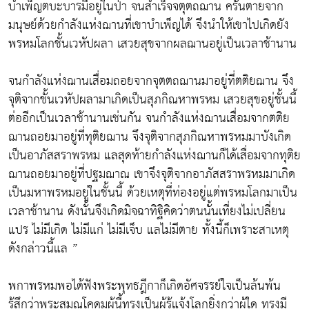
บำเพ็ญตบะบารมีอยู่ในป่า จนสำเร็จจตุตถฌาน ครั้นตายจาก
มนุษย์ด้วยกำลังแห่งฌานที่เขาบำเพ็ญได้ จึงนำให้เขาไปเกิดยัง
พรหมโลกชั้นเวหัปผลา เสวยสุขจากผลฌานอยู่เป็นเวลาช้านาน
จนกำลังแห่งฌานเสื่อมถอยจากจุตตถฌานมาอยู่ที่ตติยฌาน จึง
จุติจากชั้นเวหัปผลามาเกิดเป็นสุภกิณหาพรหม เสวยสุขอยู่ชั้นนี้
ต่ออีกเป็นเวลาช้านานเช่นกัน จนกำลังแห่งฌานเสื่อมจากตติย
ฌานถอยมาอยู่ที่ทุติยฌาน จึงจุติจากสุภกิณหาพรหมมาบังเกิด
เป็นอาภัสสราพรหม แลสุดท้ายกำลังแห่งฌานก็ได้เสื่อมจากทุติย
ฌานถอยมาอยู่ที่ปฐมฌาณ เขาจึงจุติจากอาภัสสราพรหมมาเกิด
เป็นมหาพรหมอยู่ในชั้นนี้ ด้วยเหตุที่ท่องอยู่แต่พรหมโลกมาเป็น
เวลาช้านาน ดังนั้นจึงเกิดมิจฉาทิฐิคิดว่าตนนั้นเที่ยงไม่เปลี่ยน
แปร ไม่มีเกิด ไม่มีแก่ ไม่มีเจ็บ แลไม่มีตาย ทั้งนี้ก็เพราะสาเหตุ
ดังกล่าวนี้แล ”
พกาพรหมพอได้ฟังพระพุทธฎีกาก็เกิดอัศจรรย์ใจเป็นล้นพ้น
รู้สึกว่าพระสมณโคดมผู้นี้ทรงเป็นผู้รู้แจ้งโลกยิ่งกว่าผู้ใด ทรงมี