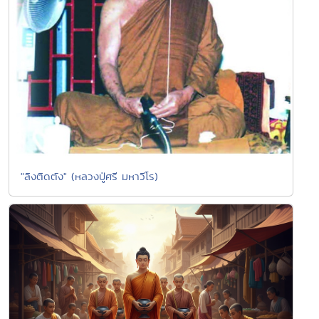
"ลิงติดตัง" (หลวงปู่ศรี มหาวีโร)