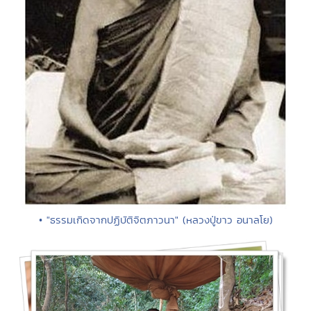
• "ธรรมเกิดจากปฏิบัติจิตภาวนา" (หลวงปู่ขาว อนาลโย)