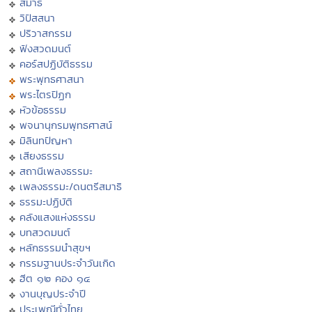
สมาธิ
วิปัสสนา
ปริวาสกรรม
ฟังสวดมนต์
คอร์สปฏิบัติธรรม
พระพุทธศาสนา
พระไตรปิฏก
หัวข้อธรรม
พจนานุกรมพุทธศาสน์
มิลินทปัญหา
เสียงธรรม
สถานีเพลงธรรมะ
เพลงธรรมะ/ดนตรีสมาธิ
ธรรมะปฏิบัติ
คลังแสงแห่งธรรม
บทสวดมนต์
หลักธรรมนำสุขฯ
กรรมฐานประจำวันเกิด
ฮีต ๑๒ คอง ๑๔
งานบุญประจำปี
ประเพณีทั่วไทย