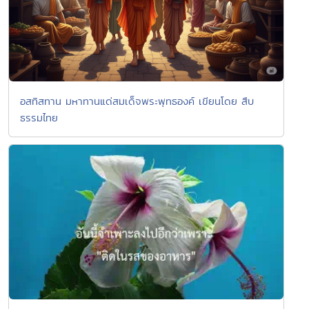
อสทิสทาน มหาทานแด่สมเด็จพระพุทธองค์ เขียนโดย สืบ
ธรรมไทย