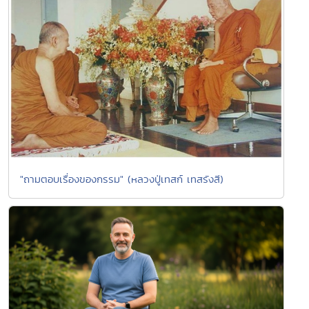
"ถามตอบเรื่องของกรรม" (หลวงปู่เทสก์ เทสรังสี)