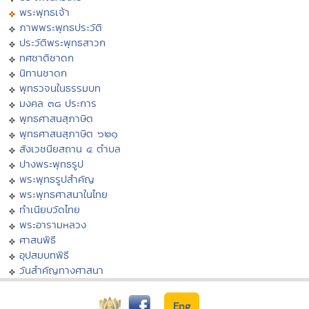
พระพุทธเจ้า
ภาพพระพุทธประวัติ
ประวัติพระพุทธสาวก
ทศชาติชาดก
นิทานชาดก
พุทธวจนในธรรมบท
มงคล ๓๘ ประการ
พุทธศาสนสุภาษิต
พุทธศาสนสุภาษิต ๖๒๑
สังเวชนียสถาน ๔ ตำบล
ปางพระพุทธรูป
พระพุทธรูปสำคัญ
พระพุทธศาสนาในไทย
ทำเนียบวัดไทย
พระอารามหลวง
ศาสนพิธี
อุปสมบทพิธี
วันสำคัญทางศาสนา
Eng