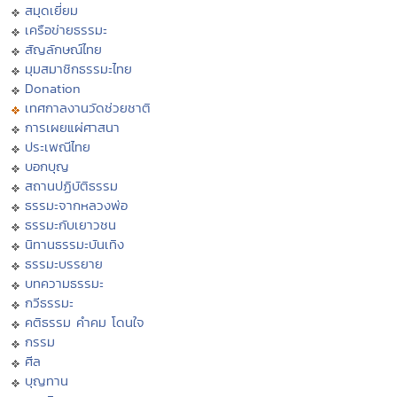
สมุดเยี่ยม
เครือข่ายธรรมะ
สัญลักษณ์ไทย
มุมสมาชิกธรรมะไทย
Donation
เทศกาลงานวัดช่วยชาติ
การเผยแผ่ศาสนา
ประเพณีไทย
บอกบุญ
สถานปฏิบัติธรรม
ธรรมะจากหลวงพ่อ
ธรรมะกับเยาวชน
นิทานธรรมะบันเทิง
ธรรมะบรรยาย
บทความธรรมะ
กวีธรรมะ
คติธรรม คำคม โดนใจ
กรรม
ศีล
บุญทาน