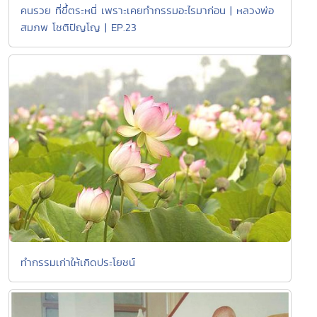
คนรวย ที่ขึ้ตระหนี่ เพราะเคยทำกรรมอะไรมาก่อน | หลวงพ่อ
สมภพ โชติปัญโญ | EP.23
ทำกรรมเก่าให้เกิดประโยชน์