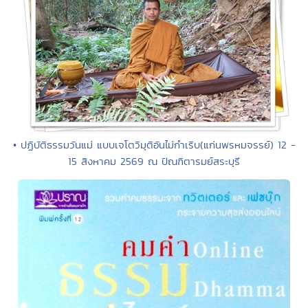
• ปฏิบัติธรรมวันแม่ แบบเจโตวิมุติอันไม่กำเริบ(แก่นพรหมจรรย์) 12 -
15 สิงหาคม 2569 ณ ปัณฑิตารมย์สระบุรี