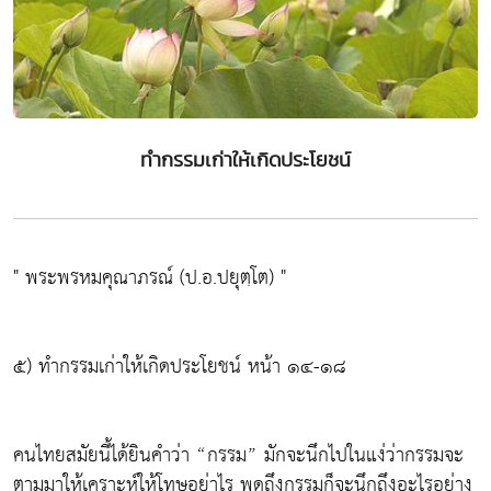
ทำกรรมเก่าให้เกิดประโยชน์
" พระพรหมคุณาภรณ์ (ป.อ.ปยุตฺโต) "
๕) ทำกรรมเก่าให้เกิดประโยชน์ หน้า ๑๔-๑๘
คนไทยสมัยนี้ได้ยินคำว่า “กรรม” มักจะนึกไปในแง่ว่ากรรมจะ
ตามมาให้เคราะห์ให้โทษอย่าไร พูดถึงกรรมก็จะนึกถึงอะไรอย่าง