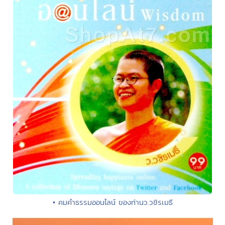
• คมคำธรรมออนไลน์ ของท่านว.วชิรเมธี