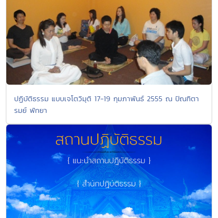
ปฏิบัติธรรม แบบเจโตวิมุติ 17-19 กุมภาพันธ์ 2555 ณ ปัณฑิตา
รมย์ พัทยา