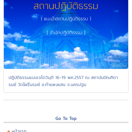
ปฏิบัติธรรมแบบเจโตวิมุติ 16-19 พค.2557 ณ สถาบันปัณฑิตา
รมย์ วัดไผ่รื่นรมย์ อ.กำแพงแสน จ.นครปฐม
Go To Top
หน้าแรก