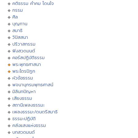
คติธรรม คำคม โดนใจ
กรรม
ศีล
บุญทาน
สมาธิ
วิปัสสนา
ปริวาสกรรม
ฟังสวดมนต์
คอร์สปฏิบัติธรรม
พระพุทธศาสนา
พระไตรปิฏก
หัวข้อธรรม
พจนานุกรมพุทธศาสน์
มิลินทปัญหา
เสียงธรรม
สถานีเพลงธรรมะ
เพลงธรรมะ/ดนตรีสมาธิ
ธรรมะปฏิบัติ
คลังแสงแห่งธรรม
บทสวดมนต์