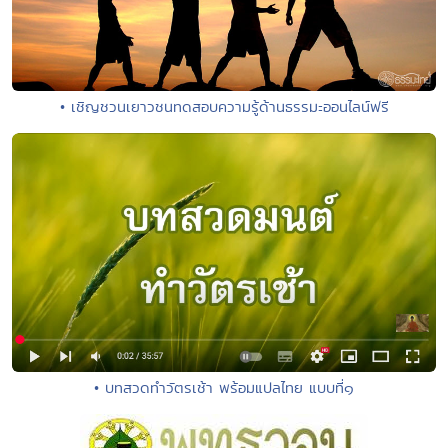
• เชิญชวนเยาวชนทดสอบความรู้ด้านธรรมะออนไลน์ฟรี
• บทสวดทำวัตรเช้า พร้อมแปลไทย แบบที่๑