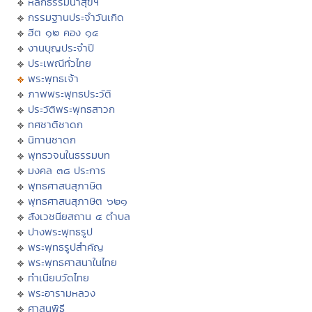
หลักธรรมนำสุขฯ
กรรมฐานประจำวันเกิด
ฮีต ๑๒ คอง ๑๔
งานบุญประจำปี
ประเพณีทั่วไทย
พระพุทธเจ้า
ภาพพระพุทธประวัติ
ประวัติพระพุทธสาวก
ทศชาติชาดก
นิทานชาดก
พุทธวจนในธรรมบท
มงคล ๓๘ ประการ
พุทธศาสนสุภาษิต
พุทธศาสนสุภาษิต ๖๒๑
สังเวชนียสถาน ๔ ตำบล
ปางพระพุทธรูป
พระพุทธรูปสำคัญ
พระพุทธศาสนาในไทย
ทำเนียบวัดไทย
พระอารามหลวง
ศาสนพิธี