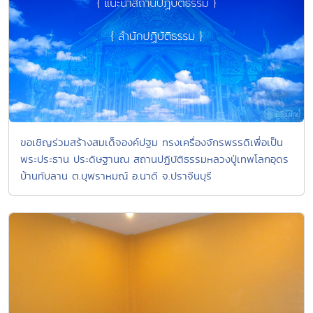
ขอเชิญร่วมสร้างสมเด็จองค์ปฐม ทรงเครื่องจักรพรรดิเพื่อเป็น
พระประธาน ประดิษฐานณ สถานปฏิบัติธรรมหลวงปู่เทพโลกอุดร
บ้านทับลาน ต.บุพราหมณ์ อ.นาดี จ.ปราจีนบุรี