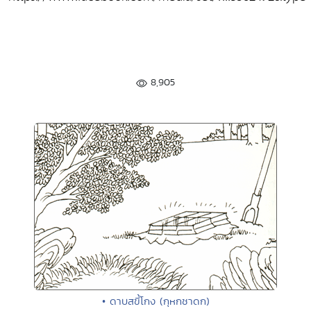
8,905
• ดาบสขี้โกง (กุหกชาดก)