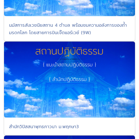
นมัสการสังเวชนียสถาน 4 ตำบล พร้อมชมความอลังการของถ้ำ
มรดกโลก โดยสายการบินเจ๊ตแอร์เวย์ (9W)
สำนักวิปัสสนาพุทธภาวนา ม.พฤกษา3