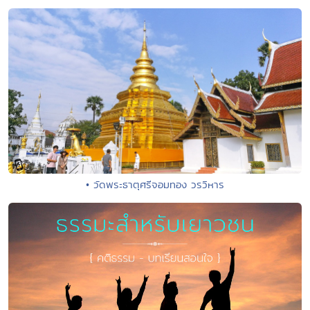
• วัดพระธาตุศรีจอมทอง วรวิหาร