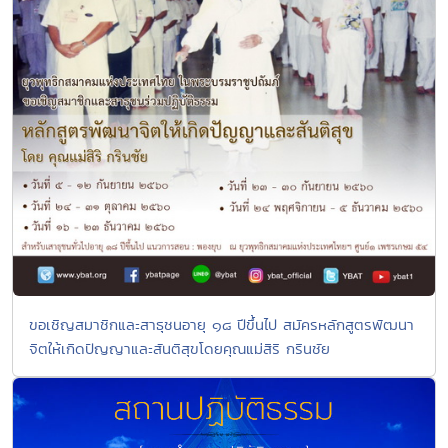
ขอเชิญสมาชิกและสาธุชนอายุ ๑๘ ปีขึ้นไป สมัครหลักสูตรพัฒนา
จิตให้เกิดปัญญาและสันติสุขโดยคุณแม่สิริ กรินชัย