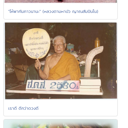
"ให้พากันภาวนานะ" (หลวงตามหาบัว ญาณสัมปันโน)
เราดี ดีกว่าดวงดี