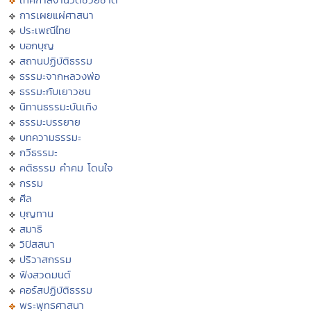
การเผยแผ่ศาสนา
ประเพณีไทย
บอกบุญ
สถานปฏิบัติธรรม
ธรรมะจากหลวงพ่อ
ธรรมะกับเยาวชน
นิทานธรรมะบันเทิง
ธรรมะบรรยาย
บทความธรรมะ
กวีธรรมะ
คติธรรม คำคม โดนใจ
กรรม
ศีล
บุญทาน
สมาธิ
วิปัสสนา
ปริวาสกรรม
ฟังสวดมนต์
คอร์สปฏิบัติธรรม
พระพุทธศาสนา