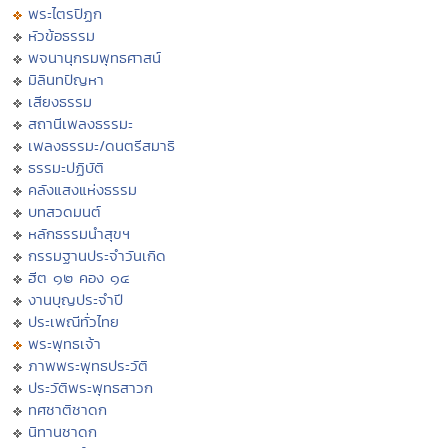
พระไตรปิฏก
หัวข้อธรรม
พจนานุกรมพุทธศาสน์
มิลินทปัญหา
เสียงธรรม
สถานีเพลงธรรมะ
เพลงธรรมะ/ดนตรีสมาธิ
ธรรมะปฏิบัติ
คลังแสงแห่งธรรม
บทสวดมนต์
หลักธรรมนำสุขฯ
กรรมฐานประจำวันเกิด
ฮีต ๑๒ คอง ๑๔
งานบุญประจำปี
ประเพณีทั่วไทย
พระพุทธเจ้า
ภาพพระพุทธประวัติ
ประวัติพระพุทธสาวก
ทศชาติชาดก
นิทานชาดก