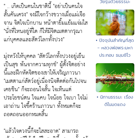
วัยรุ่นด้วยธรรมะ
" .. เกิดเป็นคนในชาตินี้
"อย่าเป็นคนใจ
สั้นคันเครง"
จงมีใจกว้างขวางเผื่อแผ่เจือ
จาน จิตใจเบิกบาน หน้าตายิ้มแย้มแจ่มใส
"นั่งที่ไหนอยู่ที่ใด ก็ให้มีจิตเมตตากรุณา
แก่บุคคลและสัตว์โลกทั้งปวง"
• ปัจจุบันสำคัญที่สุด
- หลวงพ่อพระมหา
มุ่งหวังให้บุคคล
"สัตว์โลกทั้งปวงอยู่เย็น
ประกอบ ธมฺมชีโว
เป็นสุข พ้นจากความทุกข์"
ผู้ตั้งจิตอย่าง
นี้และฝึกหัดจิตของเขาให้เจริญภาวนา
"เมตตาแก่สัตว์อยู่เนื่องนิจติดต่อกันไปจน
เคยชิน"
ก็จะถอนใจสั้น ใจเห็นแต่
ประโยชน์ตน ใจแคบ ใจน้อย ใจเบา ใจไม่
• นิทานธรรมะ เรื่อง
เอาถ่าน ใจขี้คร้านภาวนา ทั้งหมดก็จะ
ดีในมดแดง
ถอดถอนออกหมดสิ้น
"แล้วใจดวงนี้ก็จะใสสะอาด"
สามารถ