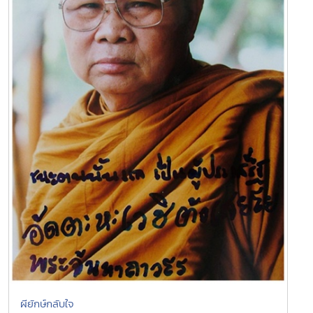
ผียักษ์กลับใจ