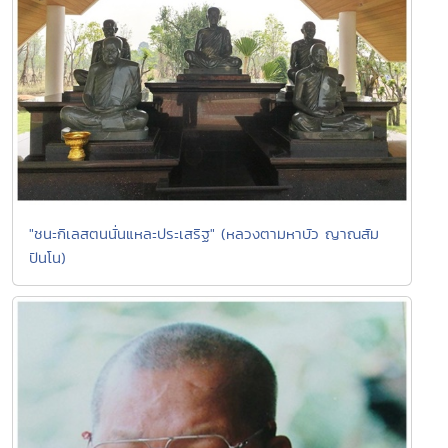
"ชนะกิเลสตนนั่นแหละประเสริฐ" (หลวงตามหาบัว ญาณสัม
ปันโน)