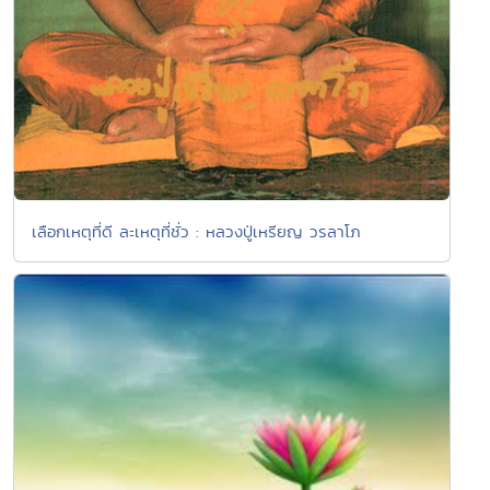
เลือกเหตุที่ดี ละเหตุที่ชั่ว : หลวงปู่เหรียญ วรลาโภ