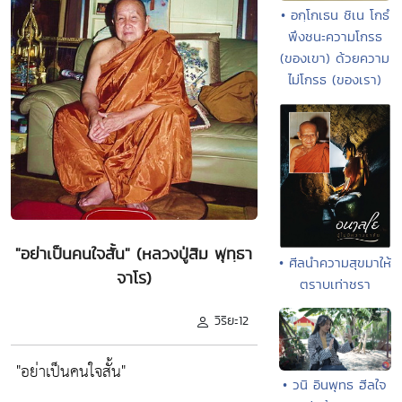
• อกฺโกเธน ชิเน โกธํ
พึงชนะความโกรธ
(ของเขา) ด้วยความ
ไม่โกรธ (ของเรา)
"อย่าเป็นคนใจสั้น" (หลวงปู่สิม พุทฺธา
• ศีลนำความสุขมาให้
จาโร)
ตราบเท่าชรา
วิริยะ12
"อย่าเป็นคนใจสั้น"
• วนิ อินพุทธ ฮีลใจ