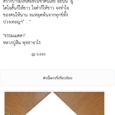
สร้างบารมีให้เต็มทีในชาตินี้เลย ฉะนั้น
"ผู้
ใดใจสั้นก็ให้ยาว ใจดำก็ให้ขาว จงทำใจ
ของตนให้นาน จนหลุดพ้นจากทุกข์ทั้ง
ปวงเทอญฯ"
.. "
"ธรรมเมตตา"
หลวงปู่สิม พุทฺธาจาโร
6,693
#เนื้อหาที่เกี่ยวข้อง