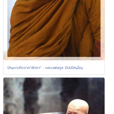
ปัญหาเกิดจาก"อัตตา" : หลวงพ่อทูล ขิปปปัญโญ