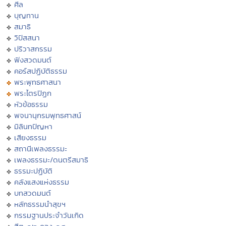
ศีล
บุญทาน
สมาธิ
วิปัสสนา
ปริวาสกรรม
ฟังสวดมนต์
คอร์สปฏิบัติธรรม
พระพุทธศาสนา
พระไตรปิฏก
หัวข้อธรรม
พจนานุกรมพุทธศาสน์
มิลินทปัญหา
เสียงธรรม
สถานีเพลงธรรมะ
เพลงธรรมะ/ดนตรีสมาธิ
ธรรมะปฏิบัติ
คลังแสงแห่งธรรม
บทสวดมนต์
หลักธรรมนำสุขฯ
กรรมฐานประจำวันเกิด