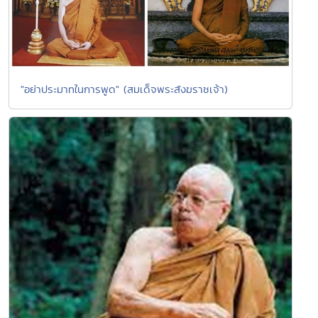
"อย่าประมาทในการพูด" (สมเด็จพระสังฆราชเจ้า)