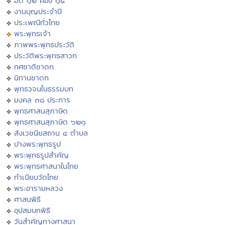
ฮีต ๑๒ คอง ๑๔
งานบุญประจำปี
ประเพณีทั่วไทย
พระพุทธเจ้า
ภาพพระพุทธประวัติ
ประวัติพระพุทธสาวก
ทศชาติชาดก
นิทานชาดก
พุทธวจนในธรรมบท
มงคล ๓๘ ประการ
พุทธศาสนสุภาษิต
พุทธศาสนสุภาษิต ๖๒๑
สังเวชนียสถาน ๔ ตำบล
ปางพระพุทธรูป
พระพุทธรูปสำคัญ
พระพุทธศาสนาในไทย
ทำเนียบวัดไทย
พระอารามหลวง
ศาสนพิธี
อุปสมบทพิธี
วันสำคัญทางศาสนา