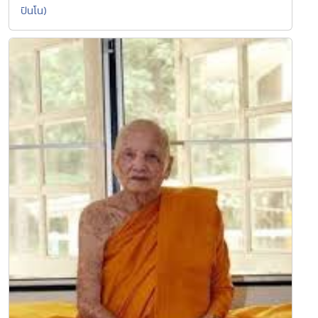
ปันโน)