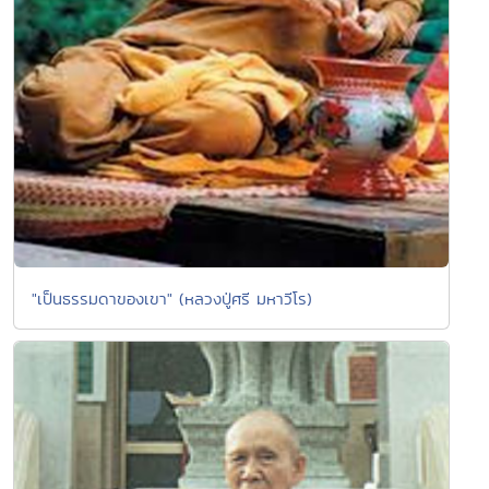
"เป็นธรรมดาของเขา" (หลวงปู่ศรี มหาวีโร)