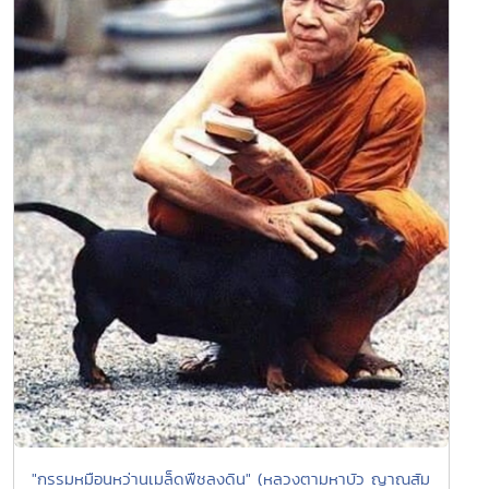
"กรรมหมือนหว่านเมล็ดพืชลงดิน" (หลวงตามหาบัว ญาณสัม