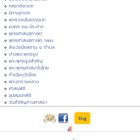
ทศชาติชาดก
นิทานชาดก
พุทธวจนในธรรมบท
มงคล ๓๘ ประการ
พุทธศาสนสุภาษิต
พุทธศาสนสุภาษิต ๖๒๑
สังเวชนียสถาน ๔ ตำบล
ปางพระพุทธรูป
พระพุทธรูปสำคัญ
พระพุทธศาสนาในไทย
ทำเนียบวัดไทย
พระอารามหลวง
ศาสนพิธี
อุปสมบทพิธี
วันสำคัญทางศาสนา
Eng