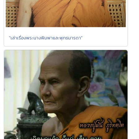
"เล่าเรื่องพระนางพิมพาและพุทธมารดา"