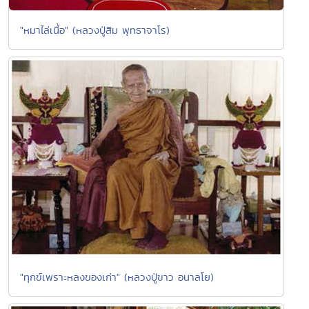
"หมาไล่เนื้อ" (หลวงปู่สิม พุทธาจาโร)
"ทุกข์เพราะหลงของเก่า" (หลวงปู่ขาว อนาลโย)