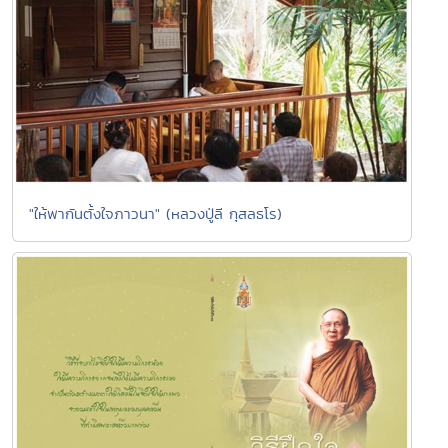
"ให้พากันตั้งใจภาวนา" (หลวงปู่ลี กุสลธโร)