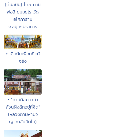
[ต้นฉบับ] โดย ท่าน
พ่อลี ธมฺมธโร วัด
อโศการาม
จ.สมุทรปราการ
• เงินกับเพื่อนที่แท้
จริง
• "ทานศีลภาวนา
ล้วนฝังลึกอยู่ที่จิต"
(หลวงตามหาบัว
ญาณสัมปันโน)