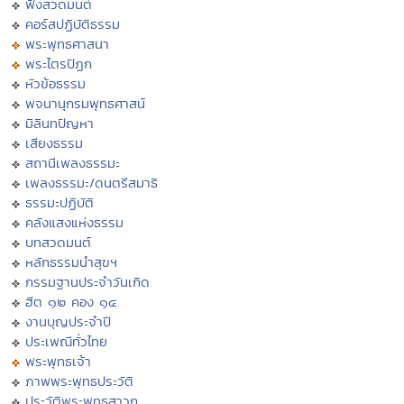
ฟังสวดมนต์
คอร์สปฏิบัติธรรม
พระพุทธศาสนา
พระไตรปิฏก
หัวข้อธรรม
พจนานุกรมพุทธศาสน์
มิลินทปัญหา
เสียงธรรม
สถานีเพลงธรรมะ
เพลงธรรมะ/ดนตรีสมาธิ
ธรรมะปฏิบัติ
คลังแสงแห่งธรรม
บทสวดมนต์
หลักธรรมนำสุขฯ
กรรมฐานประจำวันเกิด
ฮีต ๑๒ คอง ๑๔
งานบุญประจำปี
ประเพณีทั่วไทย
พระพุทธเจ้า
ภาพพระพุทธประวัติ
ประวัติพระพุทธสาวก