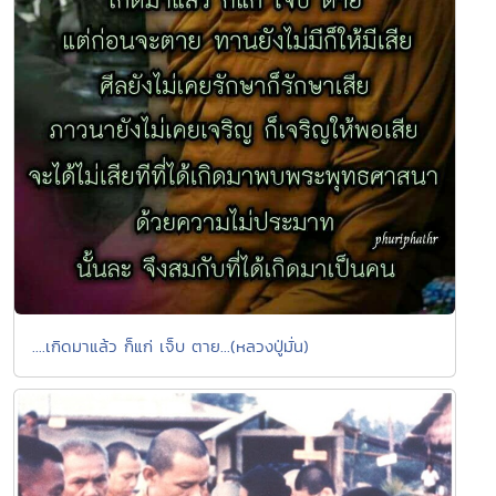
....เกิดมาแล้ว ก็แก่ เจ็บ ตาย...(หลวงปู่มั่น)