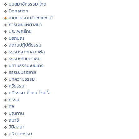
มุมสมาชิกธรรมะไทย
Donation
เทศกาลงานวัดช่วยชาติ
การเผยแผ่ศาสนา
ประเพณีไทย
บอกบุญ
สถานปฏิบัติธรรม
ธรรมะจากหลวงพ่อ
ธรรมะกับเยาวชน
นิทานธรรมะบันเทิง
ธรรมะบรรยาย
บทความธรรมะ
กวีธรรมะ
คติธรรม คำคม โดนใจ
กรรม
ศีล
บุญทาน
สมาธิ
วิปัสสนา
ปริวาสกรรม