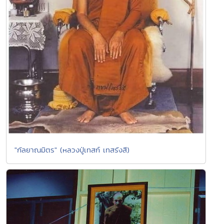
"กัลยาณมิตร" (หลวงปู่เทสก์ เทสรังสี)