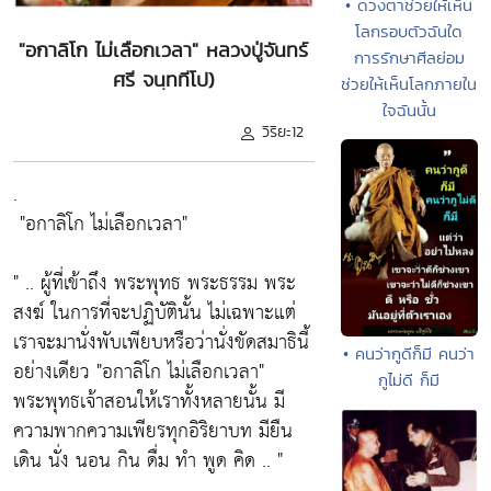
• ดวงตาช่วยให้เห็น
โลกรอบตัวฉันใด
"อกาลิโก ไม่เลือกเวลา" หลวงปู่จันทร์
การรักษาศีลย่อม
ศรี จนฺททีโป)
ช่วยให้เห็นโลกภายใน
ใจฉันนั้น
วิริยะ12
.
"อกาลิโก ไม่เลือกเวลา"
" .. ผู้ที่เข้าถึง พระพุทธ พระธรรม พระ
สงฆ์ ในการที่จะปฏิบัตินั้น ไม่เฉพาะแต่
เราจะมานั่งพับเพียบหรือว่านั่งขัดสมาธินี้
• คนว่ากูดีก็มี คนว่า
อย่างเดียว
"อกาลิโก ไม่เลือกเวลา"
กูไม่ดี ก็มี
พระพุทธเจ้าสอนให้เราทั้งหลายนั้น มี
ความพากความเพียรทุกอิริยาบท มียืน
เดิน นั่ง นอน กิน ดื่ม ทำ พูด คิด .. "