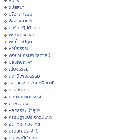
สมาธิ
วิปัสสนา
ปริวาสกรรม
ฟังสวดมนต์
คอร์สปฏิบัติธรรม
พระพุทธศาสนา
พระไตรปิฏก
หัวข้อธรรม
พจนานุกรมพุทธศาสน์
มิลินทปัญหา
เสียงธรรม
สถานีเพลงธรรมะ
เพลงธรรมะ/ดนตรีสมาธิ
ธรรมะปฏิบัติ
คลังแสงแห่งธรรม
บทสวดมนต์
หลักธรรมนำสุขฯ
กรรมฐานประจำวันเกิด
ฮีต ๑๒ คอง ๑๔
งานบุญประจำปี
ประเพณีทั่วไทย