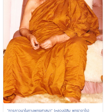
"การภาวนาในทางพุทธศาสนา" (หลวงปู่สิม พุทธาจาโร)