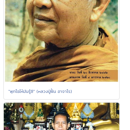
"พุทโธให้มันรู้ซิ" (หลวงปู่ฝั้น อาจาโร)