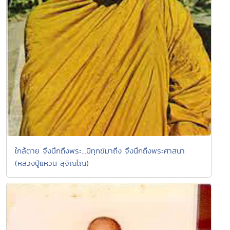
ใกล้ตาย จึงนึกถึงพระ...มีทุกข์มาถึง จึงนึกถึงพระศาสนา
(หลวงปู่แหวน สุจิณโณ)