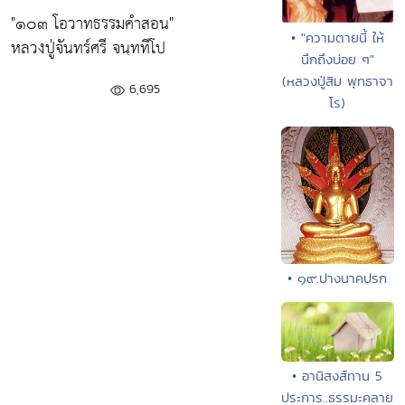
"๑๐๓ โอวาทธรรมคำสอน"
• "ความตายนี้ ให้
หลวงปู่จันทร์ศรี จนฺททีโป
นึกถึงบ่อย ๆ"
(หลวงปู่สิม พุทธาจา
6,695
โร)
• ๑๙.ปางนาคปรก
• อานิสงส์ทาน 5
ประการ..ธรรมะคลาย