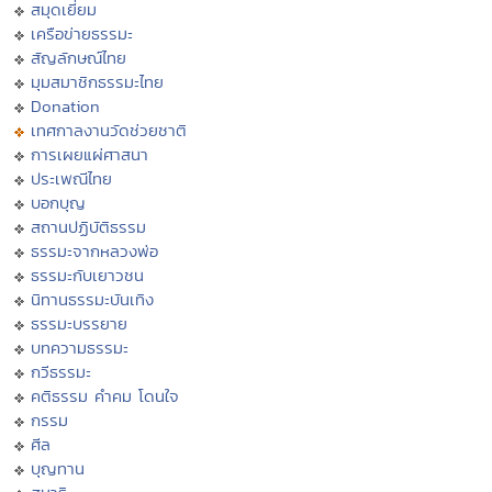
สมุดเยี่ยม
เครือข่ายธรรมะ
สัญลักษณ์ไทย
มุมสมาชิกธรรมะไทย
Donation
เทศกาลงานวัดช่วยชาติ
การเผยแผ่ศาสนา
ประเพณีไทย
บอกบุญ
สถานปฏิบัติธรรม
ธรรมะจากหลวงพ่อ
ธรรมะกับเยาวชน
นิทานธรรมะบันเทิง
ธรรมะบรรยาย
บทความธรรมะ
กวีธรรมะ
คติธรรม คำคม โดนใจ
กรรม
ศีล
บุญทาน