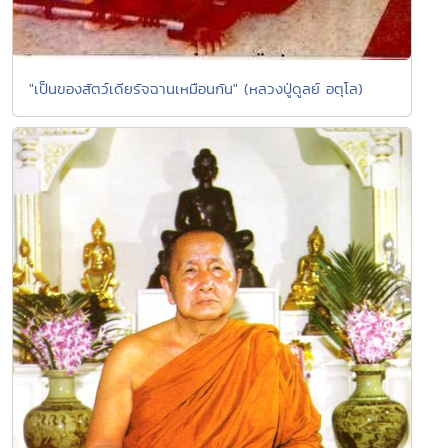
"เป็นของสัตว์เดียรัจฉานเหมือนกัน" (หลวงปู่ดูลย์ อตุโล)