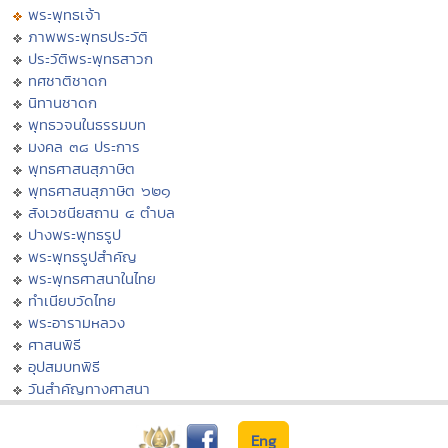
พระพุทธเจ้า
ภาพพระพุทธประวัติ
ประวัติพระพุทธสาวก
ทศชาติชาดก
นิทานชาดก
พุทธวจนในธรรมบท
มงคล ๓๘ ประการ
พุทธศาสนสุภาษิต
พุทธศาสนสุภาษิต ๖๒๑
สังเวชนียสถาน ๔ ตำบล
ปางพระพุทธรูป
พระพุทธรูปสำคัญ
พระพุทธศาสนาในไทย
ทำเนียบวัดไทย
พระอารามหลวง
ศาสนพิธี
อุปสมบทพิธี
วันสำคัญทางศาสนา
Eng