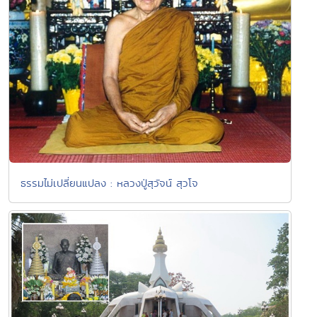
ธรรมไม่เปลี่ยนแปลง : หลวงปู่สุวัจน์ สุวโจ