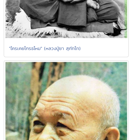
"ใครเคยโกรธไหม" (หลวงปู่ชา สุภัทโท)