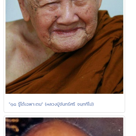
"๑๘ รู้ได้เฉพาะตน" (หลวงปู่จันทร์ศรี จนฺททีโป)