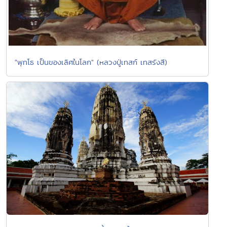
"พุทโธ เป็นของเลิศในโลก" (หลวงปู่เทสก์ เทสรังสี)