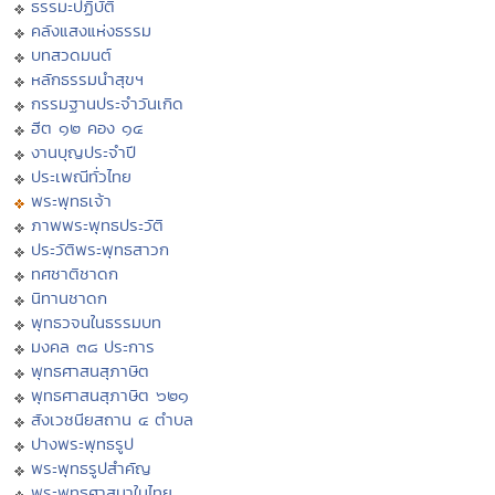
ธรรมะปฏิบัติ
คลังแสงแห่งธรรม
บทสวดมนต์
หลักธรรมนำสุขฯ
กรรมฐานประจำวันเกิด
ฮีต ๑๒ คอง ๑๔
งานบุญประจำปี
ประเพณีทั่วไทย
พระพุทธเจ้า
ภาพพระพุทธประวัติ
ประวัติพระพุทธสาวก
ทศชาติชาดก
นิทานชาดก
พุทธวจนในธรรมบท
มงคล ๓๘ ประการ
พุทธศาสนสุภาษิต
พุทธศาสนสุภาษิต ๖๒๑
สังเวชนียสถาน ๔ ตำบล
ปางพระพุทธรูป
พระพุทธรูปสำคัญ
พระพุทธศาสนาในไทย