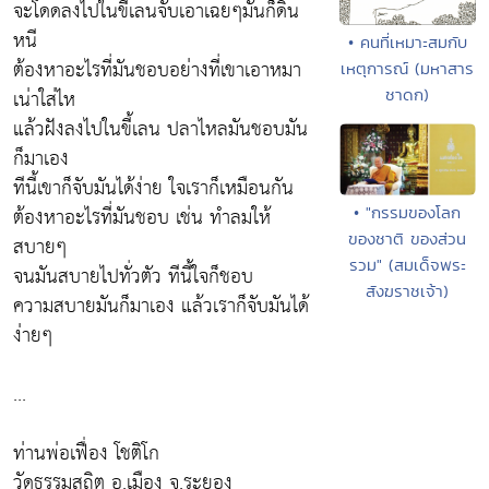
จะโดดลงไปในขี้เลนจับเอาเฉยๆมันก็ดิ้น
หนี
• คนที่เหมาะสมกับ
ต้องหาอะไรที่มันชอบอย่างที่เขาเอาหมา
เหตุการณ์ (มหาสาร
เน่าใส่ไห
ชาดก)
แล้วฝังลงไปในขี้เลน ปลาไหลมันชอบมัน
ก็มาเอง
ทีนี้เขาก็จับมันได้ง่าย ใจเราก็เหมือนกัน
ต้องหาอะไรที่มันชอบ เช่น ทำลมให้
• "กรรมของโลก
ของชาติ ของส่วน
สบายๆ
รวม" (สมเด็จพระ
จนมันสบายไปทั่วตัว ทีนี้ใจก็ชอบ
สังฆราชเจ้า)
ความสบายมันก็มาเอง แล้วเราก็จับมันได้
ง่ายๆ
...
ท่านพ่อเฟื่อง โชติโก
วัดธรรมสถิต อ.เมือง จ.ระยอง