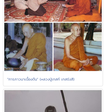
"การภาวนาเบื้องต้น" (หลวงปู่เทสก์ เทสรังสี)