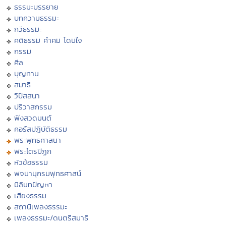
ธรรมะบรรยาย
บทความธรรมะ
กวีธรรมะ
คติธรรม คำคม โดนใจ
กรรม
ศีล
บุญทาน
สมาธิ
วิปัสสนา
ปริวาสกรรม
ฟังสวดมนต์
คอร์สปฏิบัติธรรม
พระพุทธศาสนา
พระไตรปิฏก
หัวข้อธรรม
พจนานุกรมพุทธศาสน์
มิลินทปัญหา
เสียงธรรม
สถานีเพลงธรรมะ
เพลงธรรมะ/ดนตรีสมาธิ