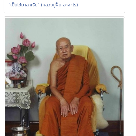
"เป็นไข้มาลาเรีย" (หลวงปู่ฝั้น อาจาโร)