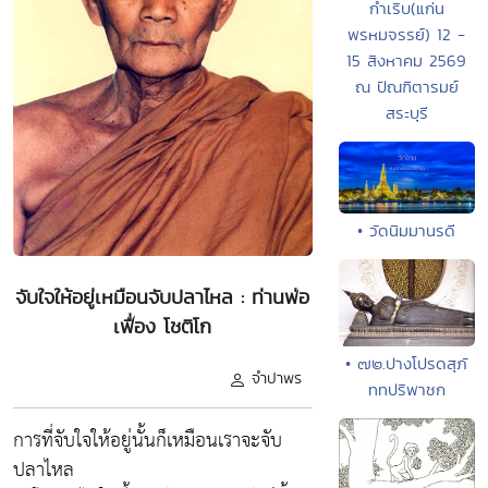
กำเริบ(แก่น
พรหมจรรย์) 12 -
15 สิงหาคม 2569
ณ ปัณฑิตารมย์
สระบุรี
• วัดนิมมานรดี
จับใจให้อยู่เหมือนจับปลาไหล : ท่านพ่อ
เฟื่อง โชติโก
• ๗๒.ปางโปรดสุภั
จำปาพร
ททปริพาชก
การที่จับใจให้อยู่นั้นก็เหมือนเราจะจับ
ปลาไหล