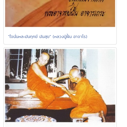
"ใจนั่นหละมันทุกข์ มันสุข" (หลวงปู่ฝั้น อาจาโร)