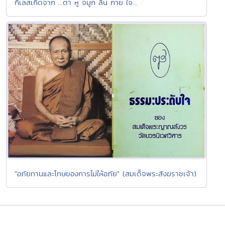
กิเลสเกิดจาก ...ตา หู จมูก ลิ้น กาย ใจ...
"อภัยทานและโทษของการไม่ให้อภัย" (สมเด็จพระสังฆราชเจ้า)