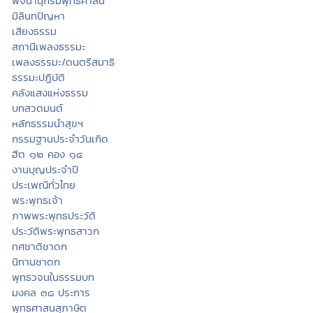
พจนานุกรมพุทธศาสน์
มิลินทปัญหา
เสียงธรรม
สถานีเพลงธรรมะ
เพลงธรรมะ/ดนตรีสมาธิ
ธรรมะปฏิบัติ
คลังแสงแห่งธรรม
บทสวดมนต์
หลักธรรมนำสุขฯ
กรรมฐานประจำวันเกิด
ฮีต ๑๒ คอง ๑๔
งานบุญประจำปี
ประเพณีทั่วไทย
พระพุทธเจ้า
ภาพพระพุทธประวัติ
ประวัติพระพุทธสาวก
ทศชาติชาดก
นิทานชาดก
พุทธวจนในธรรมบท
มงคล ๓๘ ประการ
พุทธศาสนสุภาษิต