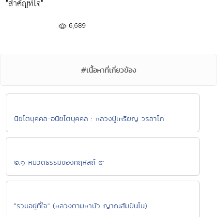
"สำคัญที่ใจ"
6,689
#เนื้อหาที่เกี่ยวข้อง
นิยโตบุคคล-อนิยโตบุคคล : หลวงปู่เหรียญ วรลาโภ
๒.๑ หมวดธรรมของคฤหัสถ์ ๙
"รวมอยู่ที่ใจ" (หลวงตามหาบัว ญาณสัมปันโน)