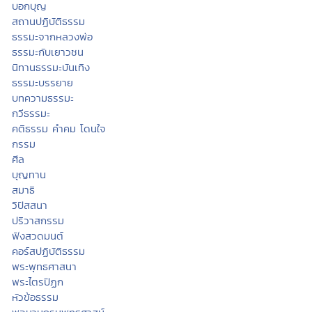
บอกบุญ
สถานปฏิบัติธรรม
ธรรมะจากหลวงพ่อ
ธรรมะกับเยาวชน
นิทานธรรมะบันเทิง
ธรรมะบรรยาย
บทความธรรมะ
กวีธรรมะ
คติธรรม คำคม โดนใจ
กรรม
ศีล
บุญทาน
สมาธิ
วิปัสสนา
ปริวาสกรรม
ฟังสวดมนต์
คอร์สปฏิบัติธรรม
พระพุทธศาสนา
พระไตรปิฏก
หัวข้อธรรม