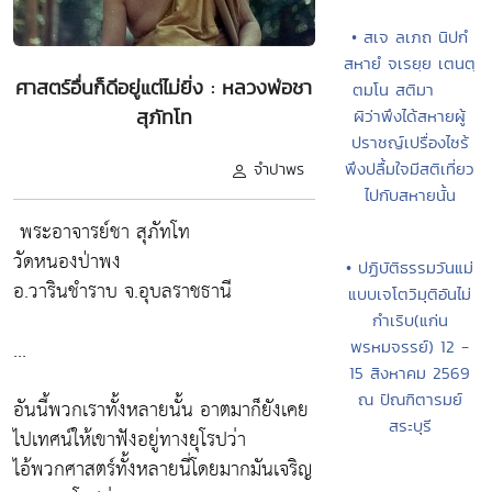
• สเจ ลเภถ นิปกํ
สหายํ จเรยฺย เตนตฺ
ศาสตร์อื่นก็ดีอยู่แต่ไม่ยิ่ง : หลวงพ่อชา
ตมโน สติมา
สุภัทโท
ผิว่าพึงได้สหายผู้
ปราชญ์เปรื่องไซร้
พึงปลื้มใจมีสติเที่ยว
จำปาพร
ไปกับสหายนั้น
พระอาจารย์ชา สุภัทโท
วัดหนองป่าพง
• ปฏิบัติธรรมวันแม่
อ.วารินชำราบ จ.อุบลราชธานี
แบบเจโตวิมุติอันไม่
กำเริบ(แก่น
...
พรหมจรรย์) 12 -
15 สิงหาคม 2569
ณ ปัณฑิตารมย์
อันนี้พวกเราทั้งหลายนั้น อาตมาก็ยังเคย
สระบุรี
ไปเทศน์ให้เขาฟังอยู่ทางยุโรปว่า
ไอ้พวกศาสตร์ทั้งหลายนี่โดยมากมันเจริญ