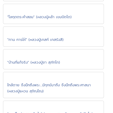
"โลกุตตระคำสอน" (หลวงปู่หล้า เขมปัตโต)
"ทาน การให้" (หลวงปู่เทสก์ เทสรังสี)
"บ้านที่แท้จริง" (หลวงปู่ชา สุภัทโท)
ใกล้ตาย จึงนึกถึงพระ...มีทุกข์มาถึง จึงนึกถึงพระศาสนา
(หลวงปู่แหวน สุจิณโณ)