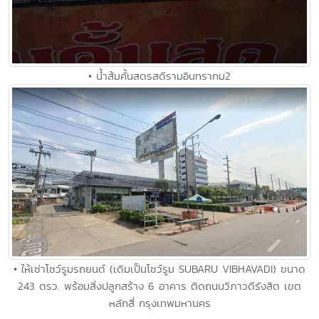
• น้ำส้มคั้นสดรสดีรามอินทรากม2
• ให้เช่าโชว์รูมรถยนต์ (เดิมเป็นโชว์รูม SUBARU VIBHAVADI) ขนาด
243 ตรว. พร้อมสิ่งปลูกสร้าง 6 อาคาร ติดถนนวิภาวดีรังสิต เขต
หลักสี่ กรุงเทพมหานคร