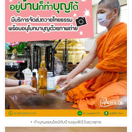
• ทำบุญออนไลน์กับร้านลุมพินีวันยุวพุทธ