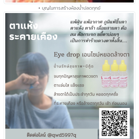
• บุญในการสร้างห้องน้ำปลดทุกข์