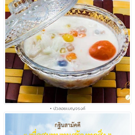
• บัวลอยเบญจรงค์