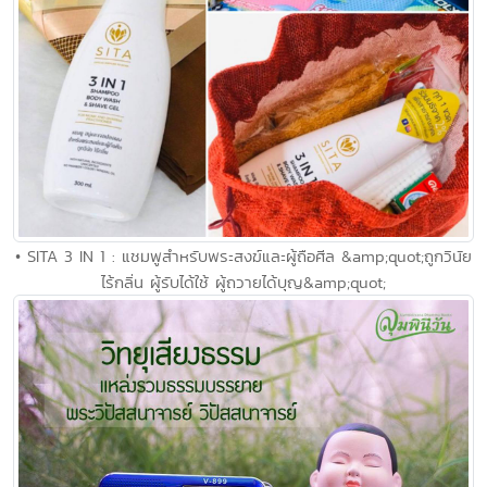
• SITA 3 IN 1 : แชมพูสำหรับพระสงฆ์และผู้ถือศีล &amp;quot;ถูกวินัย
ไร้กลิ่น ผู้รับได้ใช้ ผู้ถวายได้บุญ&amp;quot;