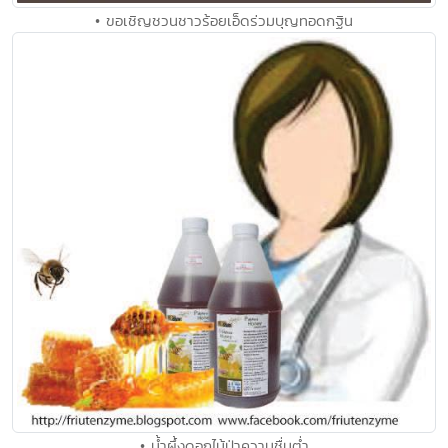
• ขอเชิญชวนชาวร้อยเอ็ดร่วมบุญทอดกฐิน
• น้ำผึ้งดอกไม้ป่าความชื่นต่ำ