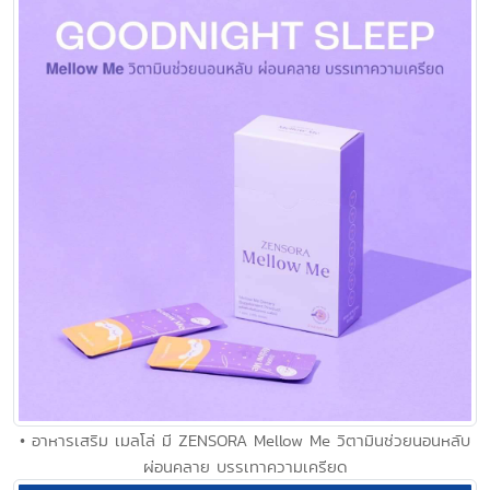
• อาหารเสริม เมลโล่ มี ZENSORA Mellow Me วิตามินช่วยนอนหลับ
ผ่อนคลาย บรรเทาความเครียด