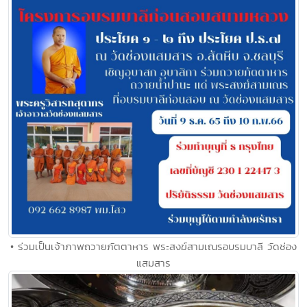
• ร่วมเป็นเจ้าภาพถวายภัตตาหาร พระสงฆ์สามเณรอบรมบาลี วัดช่อง
แสมสาร