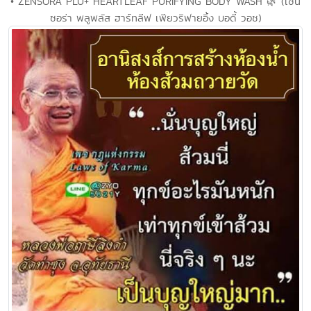
• ZENSORA PLU+ HEARTLEAF PURIFYING BODY WASH 🌿 (เซน
ซอร่า พลูพลัส ฮาร์ทลีฟ เพียวริฟายอิ้ง บอดี้ วอช)