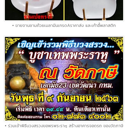
• ขายจานชามถ้วยเมลามีนเกรดAราคาส่ง และเก้าอี้พลาสติก
• ร่วมเข้าพิธีบวงสรวงขอพรพระราหู สร้างอาคารจอดรถ ของวัดภาษี