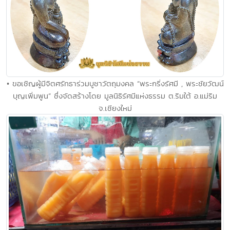
• ขอเชิญผู้มีจิตศรัทธาร่วมบูชาวัตถุมงคล “พระกริ่งรัศมี , พระชัยวัฒน์
บุญเพิ่มพูน” ซึ่งจัดสร้างโดย มูลนิธิรัศมีแห่งธรรม ต.ริมใต้ อ.แม่ริม
จ.เชียงใหม่