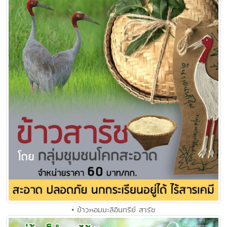
• ข้าวหอมมะลิอินทรีย์ สารัช