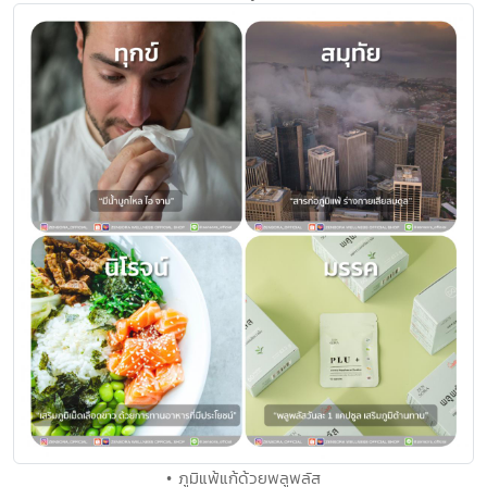
• ภูมิแพ้แก้ด้วยพลูพลัส