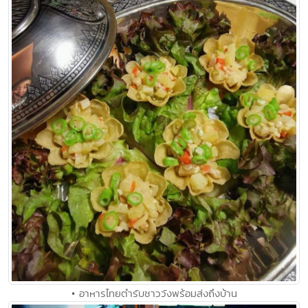
• อาหารไทยตำรับชาววังพร้อมส่งถึงบ้าน