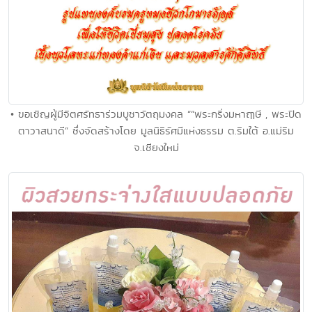
• ขอเชิญผู้มีจิตศรัทธาร่วมบูชาวัตถุมงคล ““พระกริ่งมหาฤๅษี , พระปิด
ตาวาสนาดี” ซึ่งจัดสร้างโดย มูลนิธิรัศมีแห่งธรรม ต.ริมใต้ อ.แม่ริม
จ.เชียงใหม่