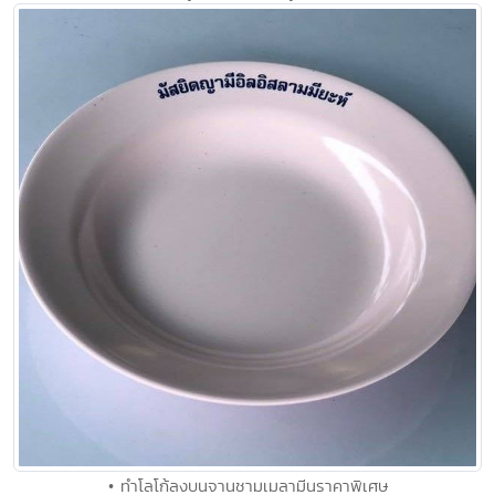
• ทำโลโก้ลงบนจานชามเมลามีนราคาพิเศษ