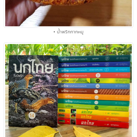
• น้ำพริกกากหมู