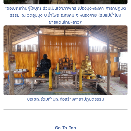
"ขอเชิญท่านผู้ใจบุญ ร่วมเป็นเจ้าภาพกระเบื้องมุงหลังคา ศาลาปฏิบัติ
ธรรม ณ วัดอูบมุง บ.น้ำไพร อ.สังคม จ.หนองคาย (ริมแม่น้ำโขง
ชายแดนไทย-ลาว)"
ขอเชิญร่วมทำบุญก่อสร้างศาลาปฏิบัติธรรม
Go To Top