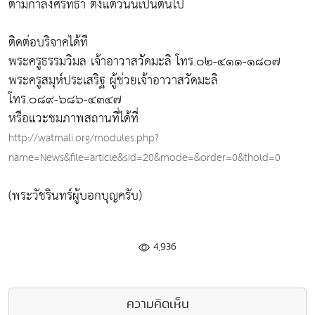
ตามกำลังศรัทธา ตั้งแต่วันนี้เป็นต้นไป
ติดต่อบริจาคได้ที
พระครูธรรมวิมล เจ้าอาวาสวัดมะลิ โทร.๐๒-๔๑๑-๑๘๐๗
พระครูสมุห์ประเสริฐ ผู้ช่วยเจ้าอาวาสวัดมะลิ
โทร.๐๘๙-๖๘๖-๔๓๔๗
หรือแวะชมภาพสถานที่ได้ที่
http://watmali.org/modules.php?
name=News&file=article&sid=20&mode=&order=0&thold=0
(พระวัชรินทร์ผู้บอกบุญครับ)
4,936
ความคิดเห็น