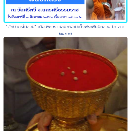
"ตักบาตรในสวน" เดือนพระราชสมภพสมเด็จพระพันปีหลวง (๓ ส.ค.
๒๕๖๒)