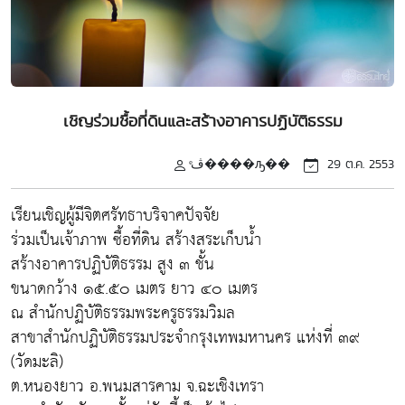
เชิญร่วมชื้อที่ดินและสร้างอาคารปฏิบัติธรรม
ͤڤ����ԡ��
29 ต.ค. 2553
เรียนเชิญผู้มีจิตศรัทธาบริจาคปัจจัย
ร่วมเป็นเจ้าภาพ ซื้อที่ดิน สร้างสระเก็บน้ำ
สร้างอาคารปฏิบัติธรรม สูง ๓ ชั้น
ขนาดกว้าง ๑๕.๕๐ เมตร ยาว ๔๐ เมตร
ณ สำนักปฏิบัติธรรมพระครูธรรมวิมล
สาขาสำนักปฏิบัติธรรมประจำกรุงเทพมหานคร แห่งที่ ๓๙
(วัดมะลิ)
ต.หนองยาว อ.พนมสารคาม จ.ฉะเชิงเทรา