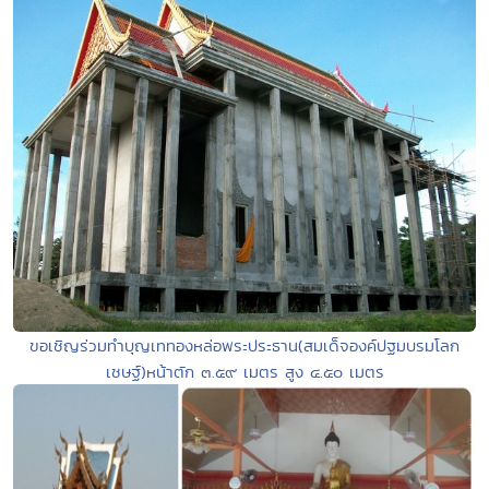
ขอเชิญร่วมทำบุญเททองหล่อพระประธาน(สมเด็จองค์ปฐมบรมโลก
เชษฐ์)หน้าตัก ๓.๕๙ เมตร สูง ๔.๕๐ เมตร