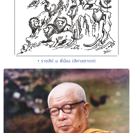
• ราชสีห์ ๘ พี่น้อง (สิคาลชาดก)