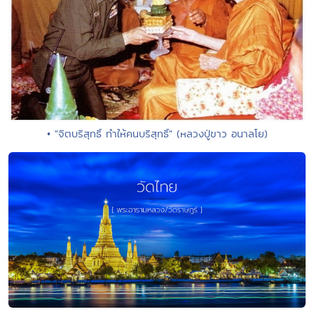
• "จิตบริสุทธิ์ ทำให้คนบริสุทธิ์" (หลวงปู่ขาว อนาลโย)