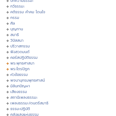
บทความธรรมะ
กวีธรรมะ
คติธรรม คำคม โดนใจ
กรรม
ศีล
บุญทาน
สมาธิ
วิปัสสนา
ปริวาสกรรม
ฟังสวดมนต์
คอร์สปฏิบัติธรรม
พระพุทธศาสนา
พระไตรปิฏก
หัวข้อธรรม
พจนานุกรมพุทธศาสน์
มิลินทปัญหา
เสียงธรรม
สถานีเพลงธรรมะ
เพลงธรรมะ/ดนตรีสมาธิ
ธรรมะปฏิบัติ
คลังแสงแห่งธรรม