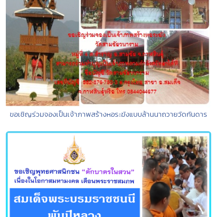
ขอเชิญร่วมจองเป็นเจ้าภาพสร้างหอระฆังแบบล้านนาถวายวัดกันดาร