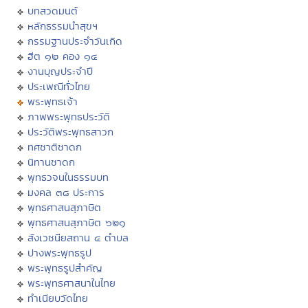
บทสวดมนต์
หลักธรรมนำสุขฯ
กรรมฐานประจำวันเกิด
ฮีต ๑๒ คอง ๑๔
งานบุญประจำปี
ประเพณีทั่วไทย
พระพุทธเจ้า
ภาพพระพุทธประวัติ
ประวัติพระพุทธสาวก
ทศชาติชาดก
นิทานชาดก
พุทธวจนในธรรมบท
มงคล ๓๘ ประการ
พุทธศาสนสุภาษิต
พุทธศาสนสุภาษิต ๖๒๑
สังเวชนียสถาน ๔ ตำบล
ปางพระพุทธรูป
พระพุทธรูปสำคัญ
พระพุทธศาสนาในไทย
ทำเนียบวัดไทย