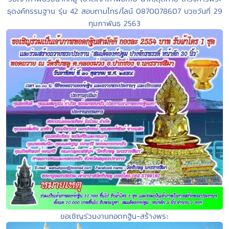
ธุดงค์กรรมฐาน รุ่น 42 สอบถามโทร/ไลน์ 0870078607 บวชวันที่ 29
กุมภาพันธฺ 2563
ขอเชิญร่วมงานทอดกฐิน-สร้างพระ