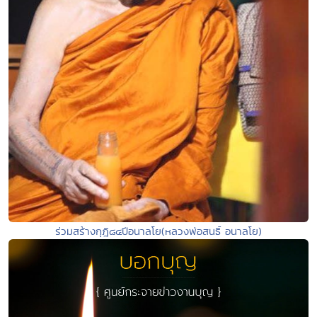
ร่วมสร้างกุฎิ๘๔ปีอนาลโย(หลวงพ่อสนธิ์ อนาลโย)