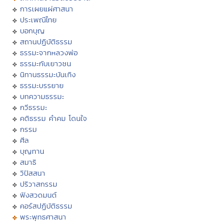
การเผยแผ่ศาสนา
ประเพณีไทย
บอกบุญ
สถานปฏิบัติธรรม
ธรรมะจากหลวงพ่อ
ธรรมะกับเยาวชน
นิทานธรรมะบันเทิง
ธรรมะบรรยาย
บทความธรรมะ
กวีธรรมะ
คติธรรม คำคม โดนใจ
กรรม
ศีล
บุญทาน
สมาธิ
วิปัสสนา
ปริวาสกรรม
ฟังสวดมนต์
คอร์สปฏิบัติธรรม
พระพุทธศาสนา