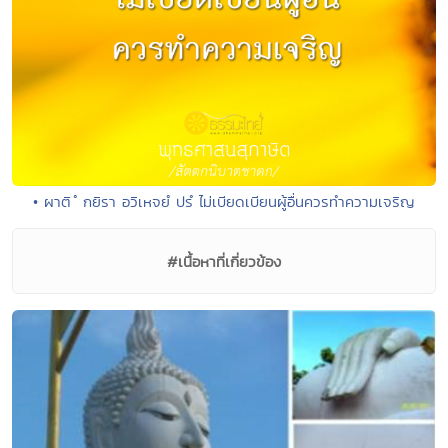
• ผาติ ํ กยิรา อวิเหจยํ ปรํ ไม่เบียดเบียนผู้อื่นควรทำความเจริญ
#เนื้อหาที่เกี่ยวข้อง