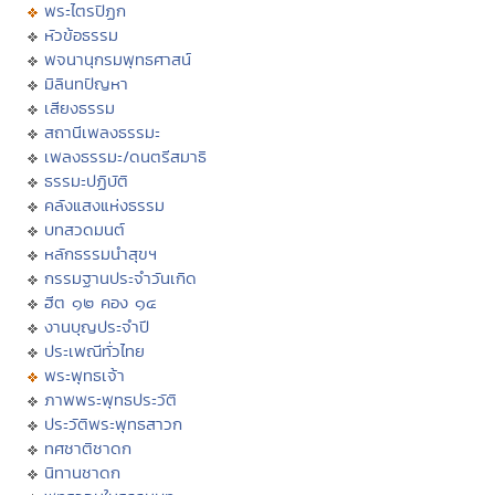
พระไตรปิฏก
หัวข้อธรรม
พจนานุกรมพุทธศาสน์
มิลินทปัญหา
เสียงธรรม
สถานีเพลงธรรมะ
เพลงธรรมะ/ดนตรีสมาธิ
ธรรมะปฏิบัติ
คลังแสงแห่งธรรม
บทสวดมนต์
หลักธรรมนำสุขฯ
กรรมฐานประจำวันเกิด
ฮีต ๑๒ คอง ๑๔
งานบุญประจำปี
ประเพณีทั่วไทย
พระพุทธเจ้า
ภาพพระพุทธประวัติ
ประวัติพระพุทธสาวก
ทศชาติชาดก
นิทานชาดก