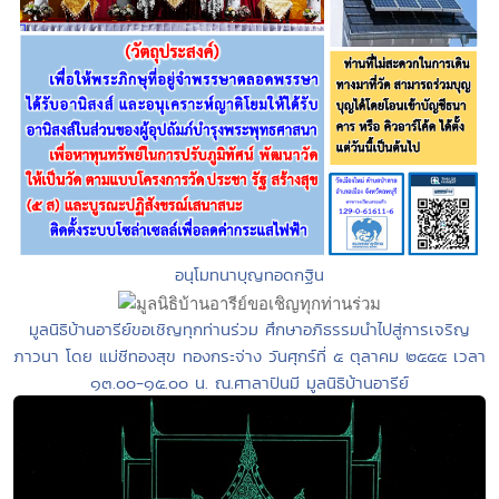
อนุโมทนาบุญทอดกฐิน
มูลนิธิบ้านอารีย์ขอเชิญทุกท่านร่วม ศึกษาอภิธรรมนำไปสู่การเจริญ
ภาวนา โดย แม่ชีทองสุข ทองกระจ่าง วันศุกร์ที่ ๕ ตุลาคม ๒๕๕๕ เวลา
๑๓.๐๐-๑๕.๐๐ น. ณ.ศาลาปันมี มูลนิธิบ้านอารีย์