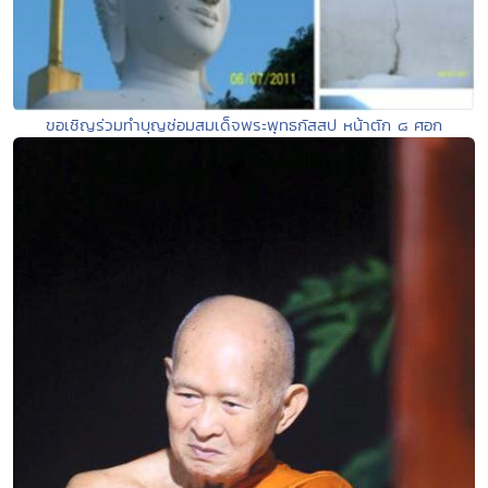
ขอเชิญร่วมทำบุญซ่อมสมเด็จพระพุทธกัสสป หน้าตัก ๘ ศอก