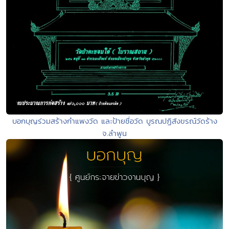
บอกบุญร่วมสร้างกำแพงวัด และป้ายชื่อวัด บูรณปฏิสังขรณ์วัดร้าง
จ.ลำพูน