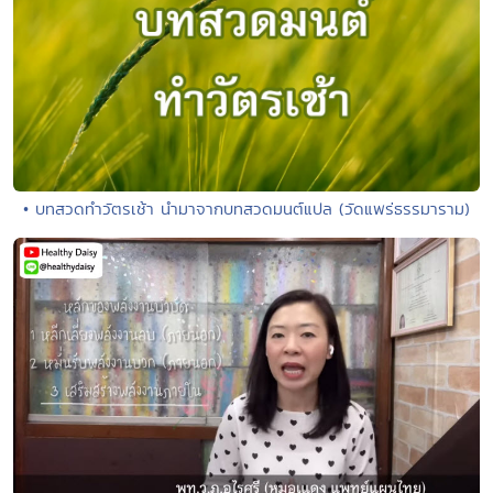
• บทสวดทำวัตรเช้า นำมาจากบทสวดมนต์แปล (วัดแพร่ธรรมาราม)