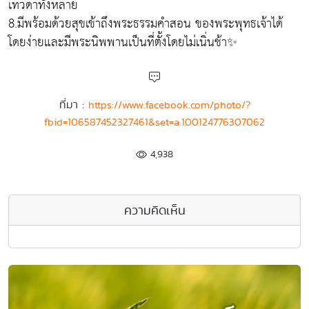
เทวดาทั้งหลาย
8.มีพร้อมด้วยสุขเข้าถึงพระธรรมคำสอน ของพระพุทธเจ้าได้
โดยง่ายและมีพระนิพพานเป็นที่ตั้งโดยไม่เนิ่นช้า✨
ที่มา :
https://www.facebook.com/photo/?
fbid=106587452327461&set=a.100124776307062
4,938
ความคิดเห็น