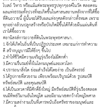
โบสถ์ วิหาร หรือแม้แต่พระพุทธรูปทุกๆองค์ในวัด ตลอดจน
ผลแห่งธรรมทั้งปวงที่จะเกิดขึ้นในศาสนสถานหลังจากที่ได้ซื้อ
ที่ดินถวายนี้ ผู้นั้นจะได้รับผลแห่งกุศลดังกล่าวทั้งหมด เพราะ
ทุกอย่างล้วนปลูกสร้างหรือบังเกิดมีขึ้นได้ก็ด้วยผืนแผ่นดินที่
เราได้ซื้อถวาย
#อานิสงส์การถวายที่ดินในพระพุทธศาสนา..
1.จักได้เกิดในถิ่นที่เป็นปฏิรูปประเทศ เหมาะแก่การทำความ
ดี สร้างบุญบารมีให้ยิ่งๆ ขึ้นไป
2.ทำให้ชีวิตมีความเจริญรุ่งเรืองไม่มีตกต่ำ
3.มีความรื่นรมย์ทั้งในโลกมนุษย์และเทวโลก
4.ปรารถนาสิ่งใด ย่อมสำเร็จได้โดยง่าย เป็นอัศจรรย์
5.ได้รูปกายที่สวยงาม เพียบพร้อมบริบูรณ์ด้วย รูปสมบัติ
ทรัพย์สมบัติ และคุณสมบัติ
6.ได้เป็นเทวดาที่มีศักดิ์ยิ่งใหญ่ มีทรัพย์สมบัติที่รุ่งเรืองตลอด
จนมีทิพย์วิมานอันใหญ่โต และมีอาณาเขตกว้างใหญ่ไพศาล
7.มีความสง่างามเป็นที่เคารพนับถือศรัทธาของมนุษย์และ