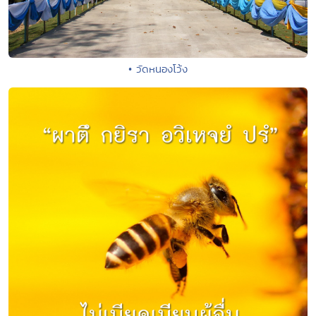
• วัดหนองโว้ง