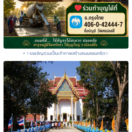
• ✨ขอเชิญร่วมเป็นเจ้าภาพสร้างถนนคอนกรีต✨