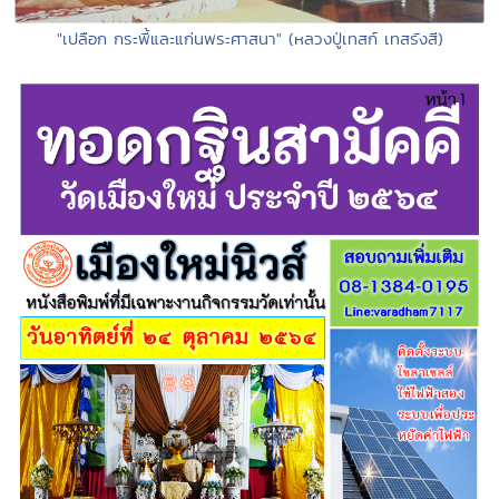
"เปลือก กระพี้และแก่นพระศาสนา" (หลวงปู่เทสก์ เทสรังสี)