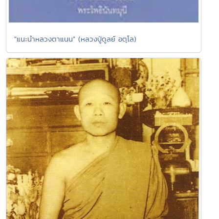
"แนะนำหลวงตาแนน" (หลวงปู่ดูลย์ อตุโล)