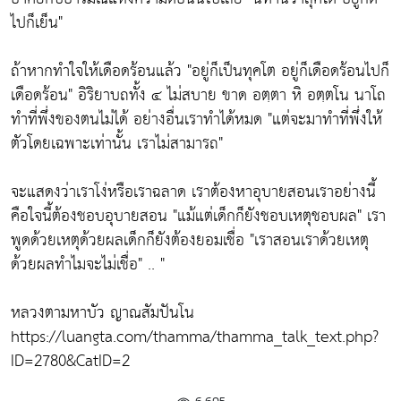
ไปก็เย็น"
ถ้าหากทำใจให้เดือดร้อนแล้ว
"อยู่ก็เป็นทุคโต อยู่ก็เดือดร้อนไปก็
เดือดร้อน"
อิริยาบถทั้ง ๔ ไม่สบาย
ขาด อตฺตา หิ อตฺตโน นาโถ
ทำที่พึ่งของตนไม่ได้
อย่างอื่นเราทำได้หมด
"แต่จะมาทำที่พึ่งให้
ตัวโดยเฉพาะเท่านั้น เราไม่สามารถ"
จะแสดงว่าเราโง่หรือเราฉลาด เราต้องหาอุบายสอนเราอย่างนี้
คือใจนี้ต้องชอบอุบายสอน
"แม้แต่เด็กก็ยังชอบเหตุชอบผล"
เรา
พูดด้วยเหตุด้วยผลเด็กก็ยังต้องยอมเชื่อ
"เราสอนเราด้วยเหตุ
ด้วยผลทำไมจะไม่เชื่อ"
.. "
หลวงตามหาบัว ญาณสัมปันโน
https://luangta.com/thamma/thamma_talk_text.php?
ID=2780&CatID=2