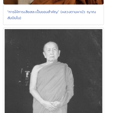
"การให้การเสียสละเป็นของสำคัญ" (หลวงตามหาบัว ญาณ
สัมปันโน)