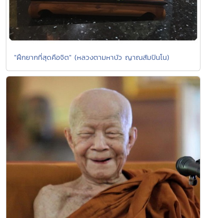
"ฝึกยากที่สุดคือจิต" (หลวงตามหาบัว ญาณสัมปันโน)