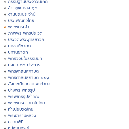
กรรมฐานประจำวันเกิด
ฮีต ๑๒ คอง ๑๔
งานบุญประจำปี
ประเพณีทั่วไทย
พระพุทธเจ้า
ภาพพระพุทธประวัติ
ประวัติพระพุทธสาวก
ทศชาติชาดก
นิทานชาดก
พุทธวจนในธรรมบท
มงคล ๓๘ ประการ
พุทธศาสนสุภาษิต
พุทธศาสนสุภาษิต ๖๒๑
สังเวชนียสถาน ๔ ตำบล
ปางพระพุทธรูป
พระพุทธรูปสำคัญ
พระพุทธศาสนาในไทย
ทำเนียบวัดไทย
พระอารามหลวง
ศาสนพิธี
อุปสมบทพิธี