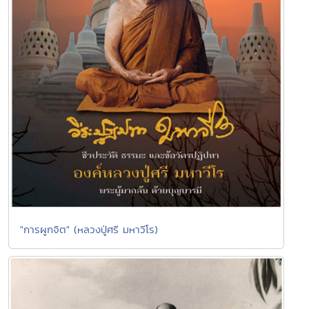
"การผูกจิต" (หลวงปู่ศรี มหาวีโร)