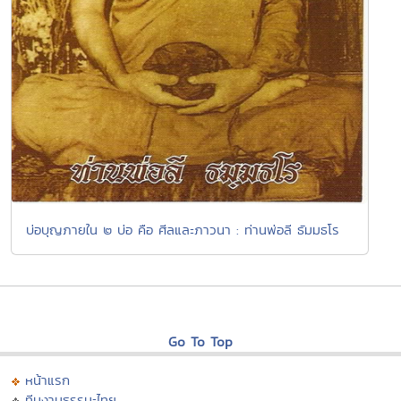
บ่อบุญภายใน ๒ บ่อ คือ ศีลและภาวนา : ท่านพ่อลี ธัมมธโร
Go To Top
หน้าแรก
ทีมงานธรรมะไทย