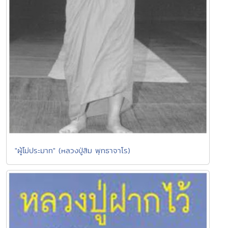
"ผู้ไม่ประมาท" (หลวงปู่สิม พุทธาจาโร)