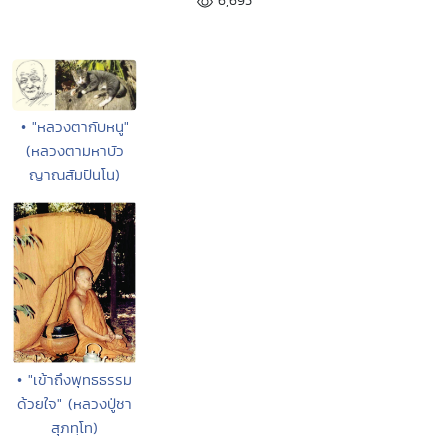
6,695
• "หลวงตากับหนู"
(หลวงตามหาบัว
ญาณสัมปันโน)
• "เข้าถึงพุทธธรรม
ด้วยใจ" (หลวงปู่ชา
สุภทฺโท)