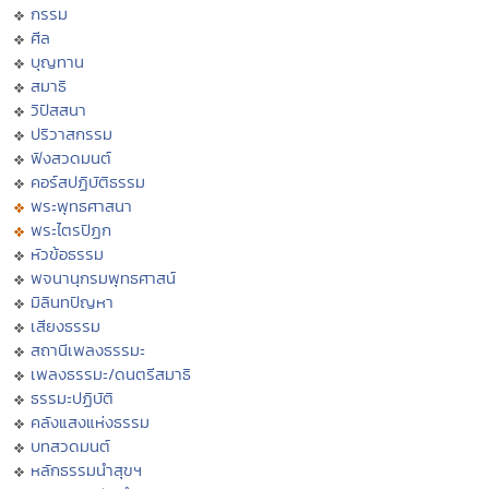
กรรม
ศีล
บุญทาน
สมาธิ
วิปัสสนา
ปริวาสกรรม
ฟังสวดมนต์
คอร์สปฏิบัติธรรม
พระพุทธศาสนา
พระไตรปิฏก
หัวข้อธรรม
พจนานุกรมพุทธศาสน์
มิลินทปัญหา
เสียงธรรม
สถานีเพลงธรรมะ
เพลงธรรมะ/ดนตรีสมาธิ
ธรรมะปฏิบัติ
คลังแสงแห่งธรรม
บทสวดมนต์
หลักธรรมนำสุขฯ