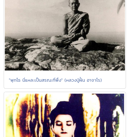
"พุทโธ นี่แหละเป็นสรณะที่พึ่ง" (หลวงปู่ฝั้น อาจาโร)