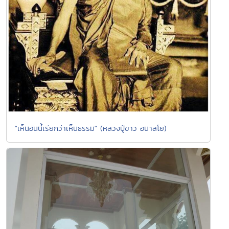
"เห็นอันนี้เรียกว่าเห็นธรรม" (หลวงปู่ขาว อนาลโย)