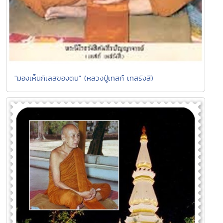
"มองเห็นกิเลสของตน" (หลวงปู่เทสก์ เทสรังสี)