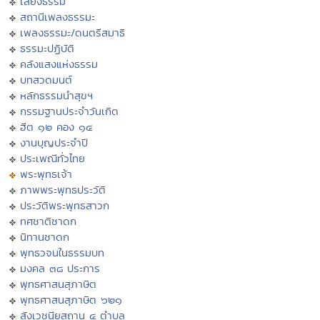
เสียงธรรม
สถานีเพลงธรรมะ
เพลงธรรมะ/ดนตรีสมาธิ
ธรรมะปฏิบัติ
คลังแสงแห่งธรรม
บทสวดมนต์
หลักธรรมนำสุขฯ
กรรมฐานประจำวันเกิด
ฮีต ๑๒ คอง ๑๔
งานบุญประจำปี
ประเพณีทั่วไทย
พระพุทธเจ้า
ภาพพระพุทธประวัติ
ประวัติพระพุทธสาวก
ทศชาติชาดก
นิทานชาดก
พุทธวจนในธรรมบท
มงคล ๓๘ ประการ
พุทธศาสนสุภาษิต
พุทธศาสนสุภาษิต ๖๒๑
สังเวชนียสถาน ๔ ตำบล