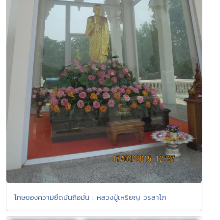
โทษของความยึดมั่นถือมั่น : หลวงปู่เหรียญ วรลาโภ