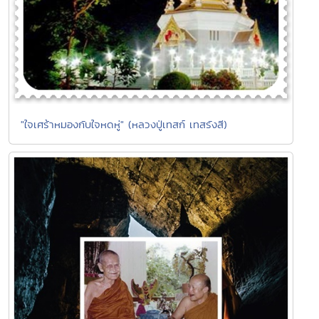
"ใจเศร้าหมองกับใจหดหู่" (หลวงปู่เทสก์ เทสรังสี)