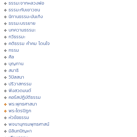
ธรรมะจากหลวงพ่อ
ธรรมะกับเยาวชน
นิทานธรรมะบันเทิง
ธรรมะบรรยาย
บทความธรรมะ
กวีธรรมะ
คติธรรม คำคม โดนใจ
กรรม
ศีล
บุญทาน
สมาธิ
วิปัสสนา
ปริวาสกรรม
ฟังสวดมนต์
คอร์สปฏิบัติธรรม
พระพุทธศาสนา
พระไตรปิฏก
หัวข้อธรรม
พจนานุกรมพุทธศาสน์
มิลินทปัญหา