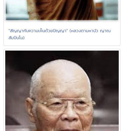
"สัญญากับความเห็นด้วยปัญญา" (หลวงตามหาบัว ญาณ
สัมปันโน)