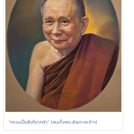
"กรรมเป็นสิ่งที่น่ากลัว" (สมเด็จพระสังฆราชเจ้าฯ)