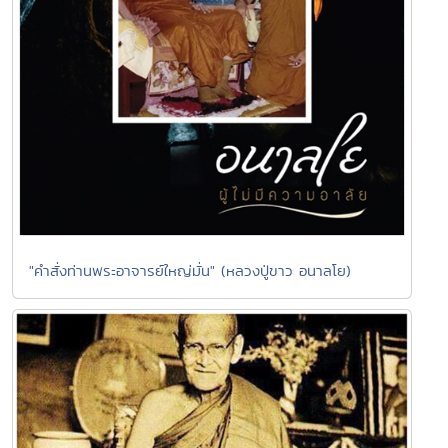
"คำสั่งท่านพระอาจารย์ใหญ่มั่น" (หลวงปู่ขาว อนาลโย)