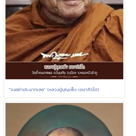
"จงอย่าประมาทเลย" (หลวงปู่บุญเพ็ง เขมาภิรโต)