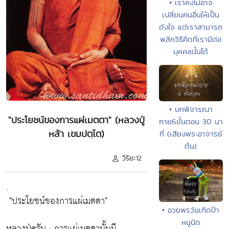
• เราคงไม่อาจ
เปลี่ยนคนอื่นให้เป็น
ดังใจ แต่เราสามารถ
พลิกวิธีคิดที่เรามีต่อ
บุคคลนั้นได้
• บทพิจารณา
"ประโยชน์ของการแผ่เมตตา" (หลวงปู่
กาย6ขั้นตอน 30 นา
หล้า เขมปตฺโต)
ที่ (เสียงพระอาจารย์
ต้น)
วิริยะ12
.
"ประโยชน์ของการแผ่เมตตา"
• อวยพรวันเกิดป้า
หนูนิด
หลวงปู่ครับ : การแผ่เมตตานั้นมี