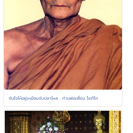
จับใจให้อยู่เหมือนจับปลาไหล : ท่านพ่อเฟื่อง โชติโก