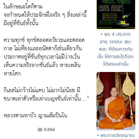
ในลักษณะใดก็ตาม
จงกำหนดให้ประจักษ์ใจจริง ๆ สิ่งเหล่านี้
มีอยู่ที่ขันธ์ทั้งนั้น
• พร 4 ประการ
ความทุกข์ ทุกข์ตลอดอวัยวะและตลอด
อายุ วรรณะ สุขะ
กาล ไม่เที่ยงและอนัตตาก็เช่นเดียวกัน
พละ ที่ต้องการกัน
ประกาศอยู่ที่ขันธ์ทุกเวลาไม่มีว่างเว้น
นั้น ให้ทานอะไรจึงจะ
เห็นความจริงจากขันธ์แล้ว หายเพลิน
ได้พรเหล่านั้น
หายโศก
กิเลสไม่กว้างไม่แคบ ไม่มากไม่น้อย มี
ขนาดเท่าตัวหรือเท่าเบญจขันธ์เท่านั้น .. "
หลวงตามหาบัว ญาณสัมปันโน
6,694
• พระราชวัชรญาณ