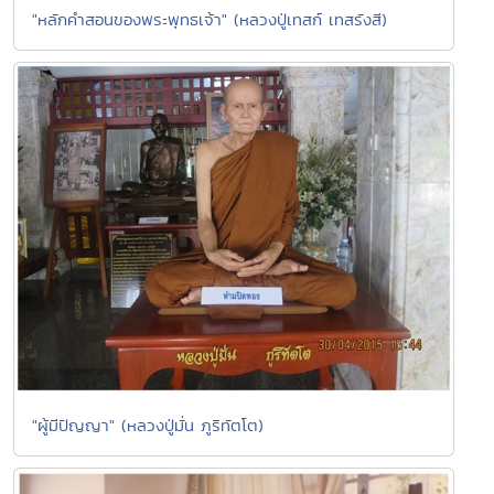
"หลักคำสอนของพระพุทธเจ้า" (หลวงปู่เทสก์ เทสรังสี)
"ผู้มีปัญญา" (หลวงปู่มั่น ภูริทัตโต)