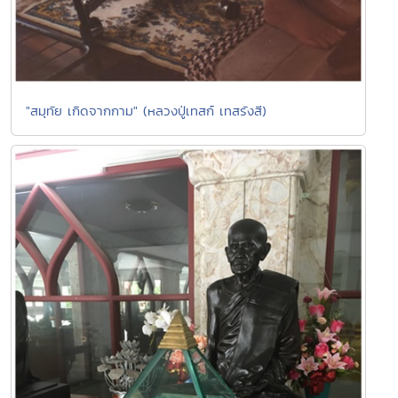
"สมุทัย เกิดจากกาม" (หลวงปู่เทสก์ เทสรังสี)