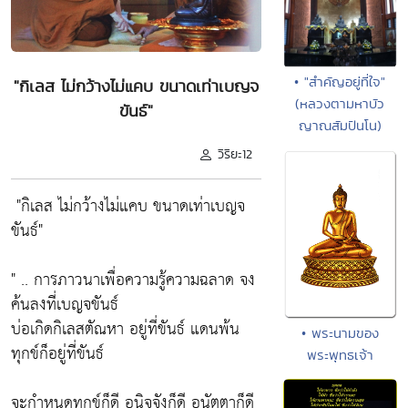
• "สำคัญอยู่ที่ใจ"
"กิเลส ไม่กว้างไม่แคบ ขนาดเท่าเบญจ
(หลวงตามหาบัว
ขันธ์"
ญาณสัมปันโน)
วิริยะ12
"กิเลส ไม่กว้างไม่แคบ ขนาดเท่าเบญจ
ขันธ์"
" .. การภาวนาเพื่อความรู้ความฉลาด จง
ค้นลงที่เบญจขันธ์
บ่อเกิดกิเลสตัณหา อยู่ที่ขันธ์ แดนพ้น
• พระนามของ
ทุกข์ก็อยู่ที่ขันธ์
พระพุทธเจ้า
จะกำหนดทุกข์ก็ดี อนิจจังก็ดี อนัตตาก็ดี