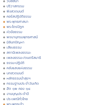
วิปัสสนา
ปริวาสกรรม
ฟังสวดมนต์
คอร์สปฏิบัติธรรม
พระพุทธศาสนา
พระไตรปิฏก
หัวข้อธรรม
พจนานุกรมพุทธศาสน์
มิลินทปัญหา
เสียงธรรม
สถานีเพลงธรรมะ
เพลงธรรมะ/ดนตรีสมาธิ
ธรรมะปฏิบัติ
คลังแสงแห่งธรรม
บทสวดมนต์
หลักธรรมนำสุขฯ
กรรมฐานประจำวันเกิด
ฮีต ๑๒ คอง ๑๔
งานบุญประจำปี
ประเพณีทั่วไทย
พระพุทธเจ้า