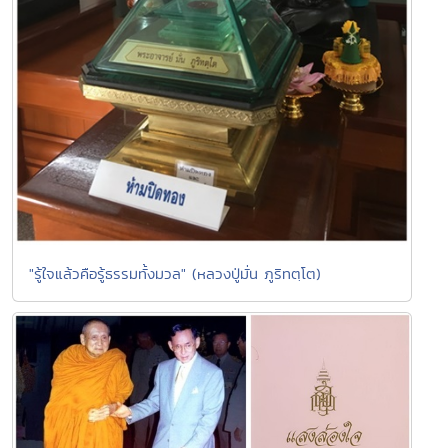
"รู้ใจแล้วคือรู้ธรรมทั้งมวล" (หลวงปู่มั่น ภูริทตฺโต)