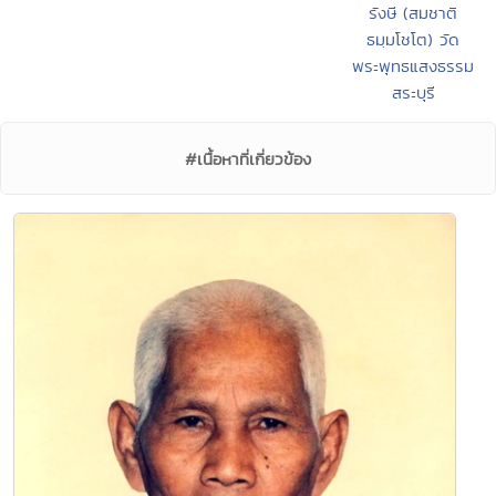
รังษี (สมชาติ
ธมฺมโชโต) วัด
พระพุทธแสงธรรม
สระบุรี
#เนื้อหาที่เกี่ยวข้อง