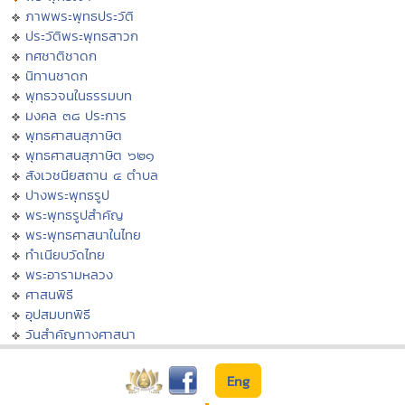
ภาพพระพุทธประวัติ
ประวัติพระพุทธสาวก
ทศชาติชาดก
นิทานชาดก
พุทธวจนในธรรมบท
มงคล ๓๘ ประการ
พุทธศาสนสุภาษิต
พุทธศาสนสุภาษิต ๖๒๑
สังเวชนียสถาน ๔ ตำบล
ปางพระพุทธรูป
พระพุทธรูปสำคัญ
พระพุทธศาสนาในไทย
ทำเนียบวัดไทย
พระอารามหลวง
ศาสนพิธี
อุปสมบทพิธี
วันสำคัญทางศาสนา
Eng