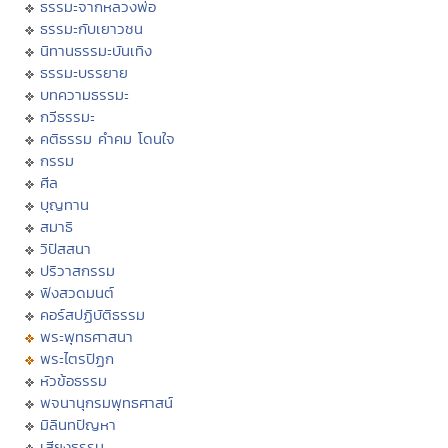
ธรรมะจากหลวงพ่อ
ธรรมะกับเยาวชน
นิทานธรรมะบันเทิง
ธรรมะบรรยาย
บทความธรรมะ
กวีธรรมะ
คติธรรม คำคม โดนใจ
กรรม
ศีล
บุญทาน
สมาธิ
วิปัสสนา
ปริวาสกรรม
ฟังสวดมนต์
คอร์สปฏิบัติธรรม
พระพุทธศาสนา
พระไตรปิฏก
หัวข้อธรรม
พจนานุกรมพุทธศาสน์
มิลินทปัญหา
เสียงธรรม