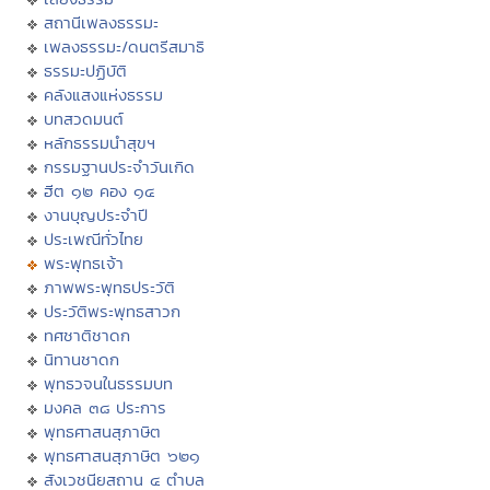
สถานีเพลงธรรมะ
เพลงธรรมะ/ดนตรีสมาธิ
ธรรมะปฏิบัติ
คลังแสงแห่งธรรม
บทสวดมนต์
หลักธรรมนำสุขฯ
กรรมฐานประจำวันเกิด
ฮีต ๑๒ คอง ๑๔
งานบุญประจำปี
ประเพณีทั่วไทย
พระพุทธเจ้า
ภาพพระพุทธประวัติ
ประวัติพระพุทธสาวก
ทศชาติชาดก
นิทานชาดก
พุทธวจนในธรรมบท
มงคล ๓๘ ประการ
พุทธศาสนสุภาษิต
พุทธศาสนสุภาษิต ๖๒๑
สังเวชนียสถาน ๔ ตำบล