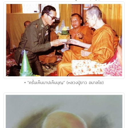
• "ครั้นเห็นบาปเห็นบุญ" (หลวงปู่ขาว อนาลโย)