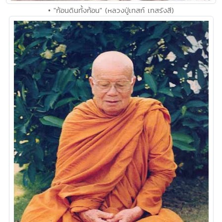
• "ก้อนดินทั้งก้อน" (หลวงปู่เทสก์ เทสรังสี)