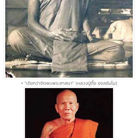
• "เรียกว่าจิตพบพระศาสนา" (หลวงปู่ตื้อ อจลธัมโม)