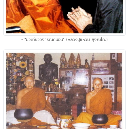
• "มัวเที่ยววิจารณ์คนอื่น" (หลวงปู่แหวน สุจิณโณ)