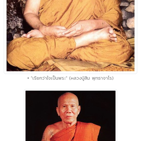
• "เรียกว่าใจเป็นพระ" (หลวงปู่สิม พุทธาจาโร)