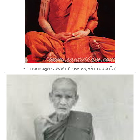
• "ทางตรงสู่พระนิพพาน" (หลวงปู่หล้า เขมปัตโต)