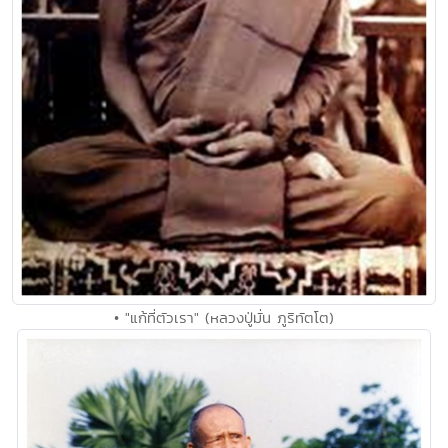
• "แก้ที่ตัวเรา" (หลวงปู่มั่น ภูริทัตโต)