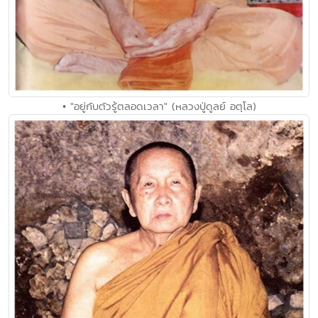
• "อยู่กับตัวรู้ตลอดเวลา" (หลวงปู่ดูลย์ อตุโล)