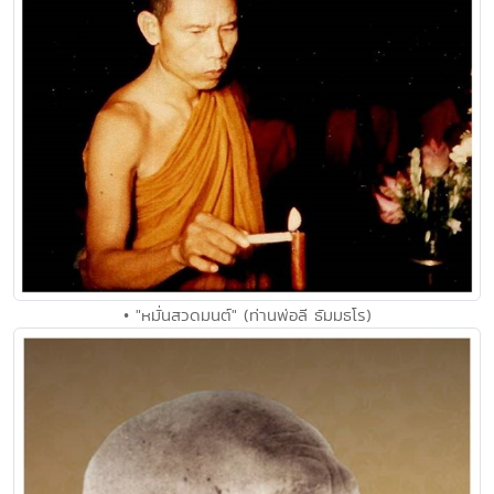
• "หมั่นสวดมนต์" (ท่านพ่อลี ธัมมธโร)