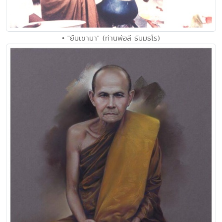
• "ยืมเขามา" (ท่านพ่อลี ธัมมธโร)