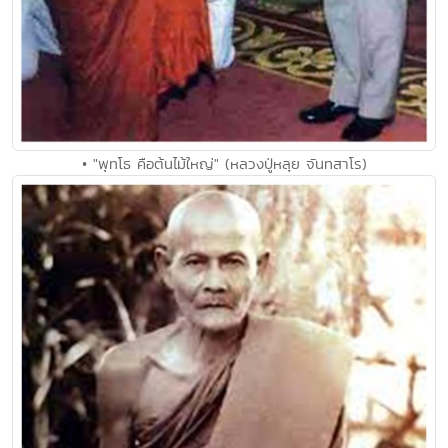
• "พุทโธ คือต้นไม้ใหญ่" (หลวงปู่หลุย จันทสาโร)