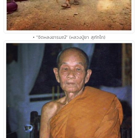
• "จิตหลงอารมณ์" (หลวงปู่ชา สุภัทโท)