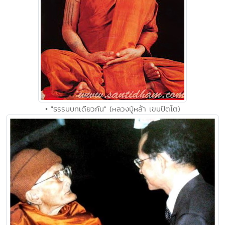
• "ธรรมบทเดียวกัน" (หลวงปู่หล้า เขมปัตโต)