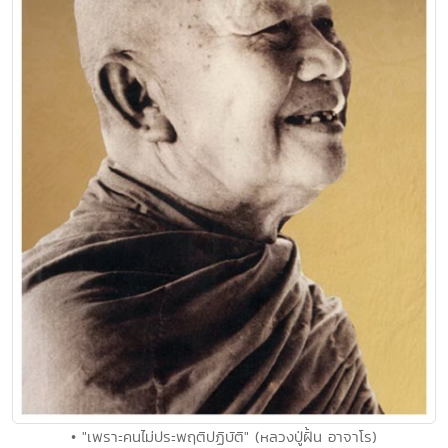
• "เพราะคนไม่ประพฤติปฏิบัติ" (หลวงปู่ฝั้น อาจาโร)