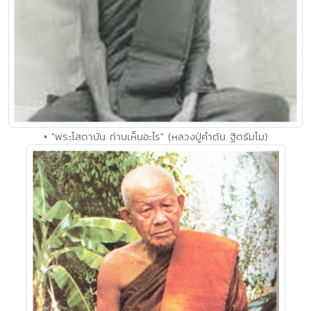
• "พระโสดาบัน ท่านเห็นอะไร" (หลวงปู่คำตัน ฐิตธัมโม)