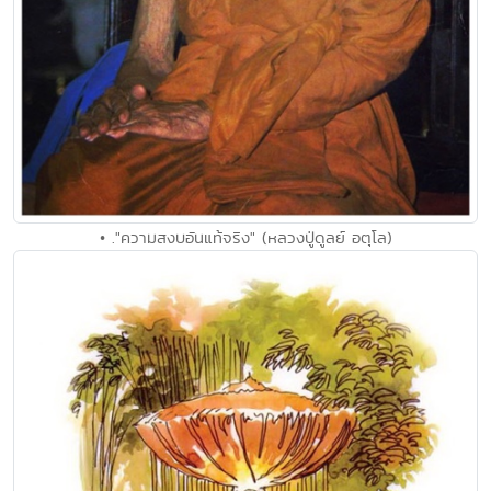
• ."ความสงบอันแท้จริง" (หลวงปู่ดูลย์ อตุโล)