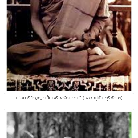
• "สมาธิปัญญาเป็นเครื่องรักษาตน" (หลวงปู่มั่น ภูริทัตโต)