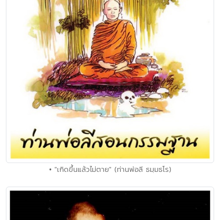
• "เกิดขึ้นแล้วไม่ตาย" (ท่านพ่อลี ธมฺมธโร)