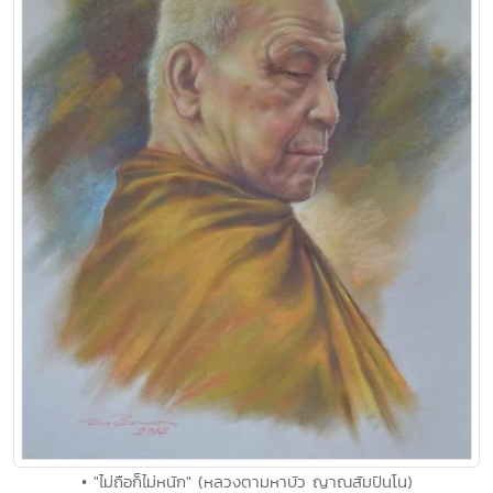
• "ไม่ถือก็ไม่หนัก" (หลวงตามหาบัว ญาณสัมปันโน)