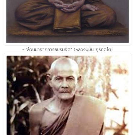
• "ล้วนมาจากการอบรมจิต" (หลวงปู่มั่น ภูริทัตโต)