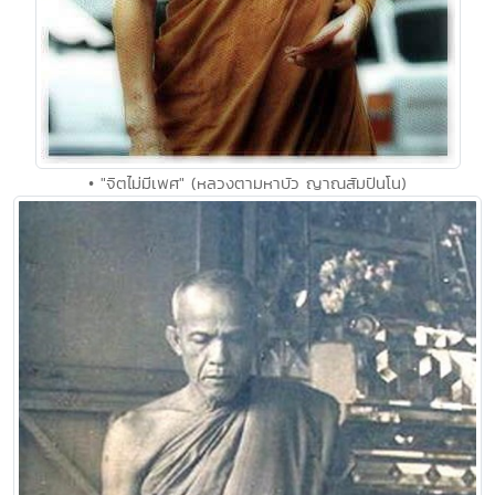
• "จิตไม่มีเพศ" (หลวงตามหาบัว ญาณสัมปันโน)