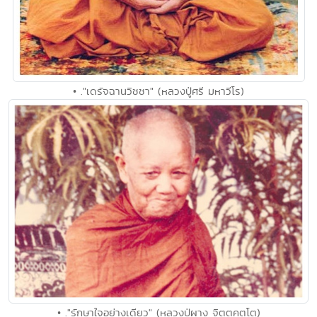
• ."เดรัจฉานวิชชา" (หลวงปู่ศรี มหาวีโร)
• ."รักษาใจอย่างเดียว" (หลวงปู่ผาง จิตฺตคุตฺโต)