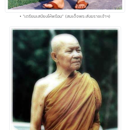
• "เตรียมเสบียงให้พร้อม" (สมเด็จพระสังฆราชเจ้าฯ)