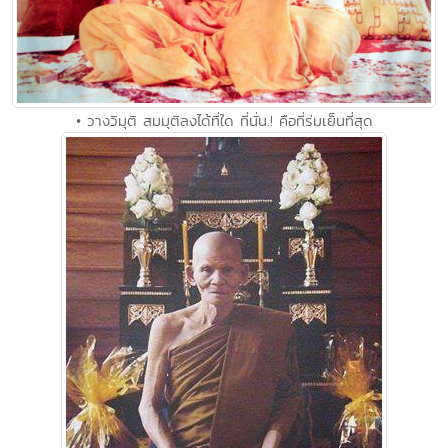
• วางวิมุติ สมมุติลงได้ที่ใด ที่นั่น.! คือที่ร่มเย็นที่สุด