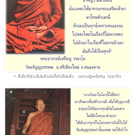
• สิ่งใดที่ล่วงไปแล้วมันก็ดับไปแล้ว : หลวงปู่เหรียญ วรลาโภ