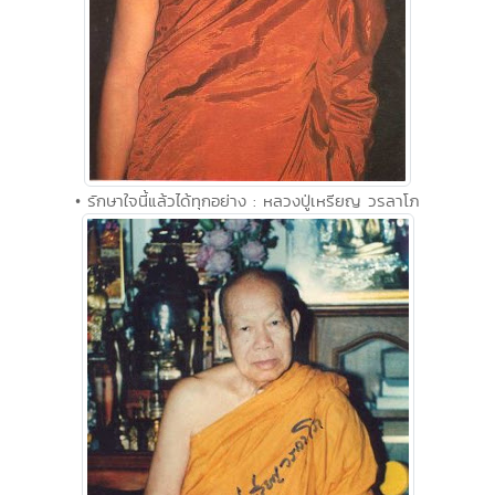
• รักษาใจนี้แล้วได้ทุกอย่าง : หลวงปู่เหรียญ วรลาโภ