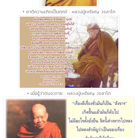
• ชาติความเกิดเป็นทุกข์ : หลวงปู่เหรียญ วรลาโภ
• เมื่อรู้ว่าตนจะตาย : หลวงปู่เหรียญ วรลาโภ