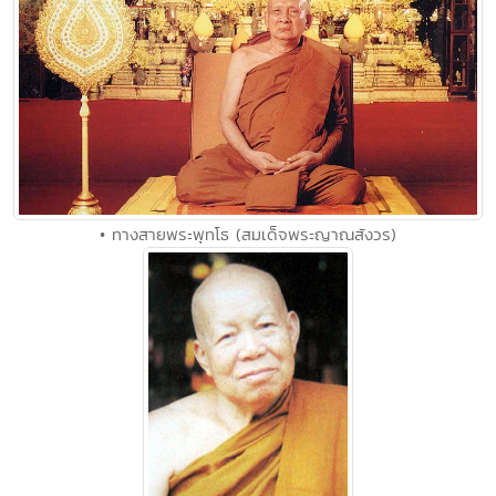
• ทางสายพระพุทโธ (สมเด็จพระญาณสังวร)