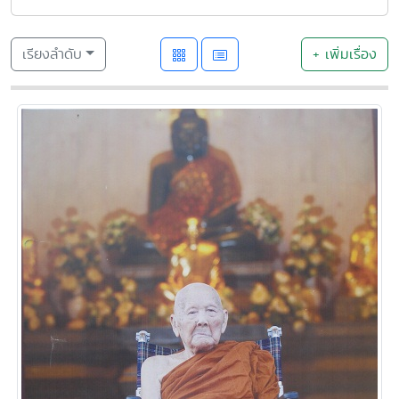
เรียงลำดับ
+ เพิ่มเรื่อง