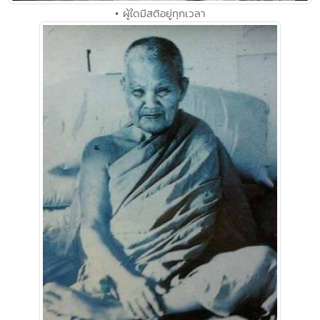
• ผู้ใดมีสติอยู่ทุกเวลา