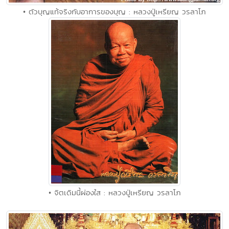
• ตัวบุญแท้จริงกับอาการของบุญ : หลวงปู่เหรียญ วรลาโภ
• จิตเดิมนี้ผ่องใส : หลวงปู่เหรียญ วรลาโภ