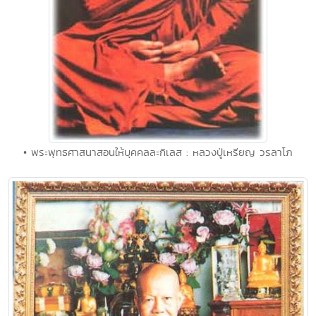
• พระพุทธศาสนาสอนให้บุคคลละกิเลส : หลวงปู่เหรียญ วรลาโภ