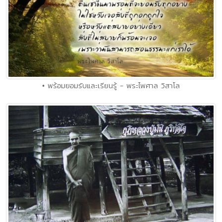
• พร้อมยอมรับและเรียนรู้ - พระไพศาล วิสาโล