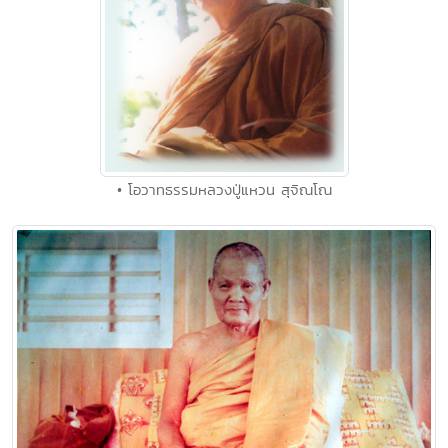
• โอวาทธรรมหลวงปู่แหวน สุจิณโณ