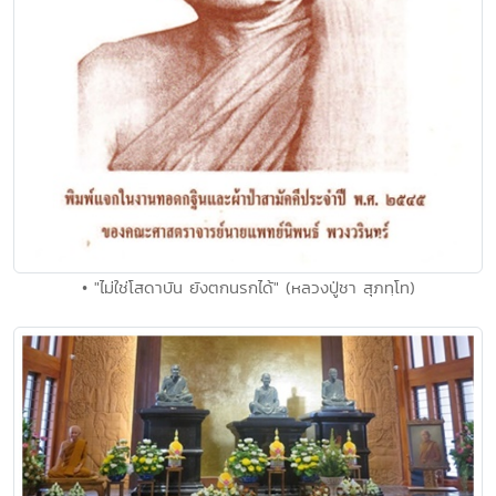
• "ไม่ใช่โสดาบัน ยังตกนรกได้" (หลวงปู่ชา สุภทฺโท)