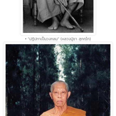
• "ปฏิปทาเป็นวงกลม" (หลวงปู่ชา สุภทฺโท)