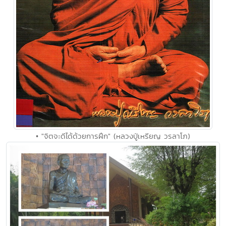
• "จิตจะดีได้ด้วยการฝึก" (หลวงปู่เหรียญ วรลาโภ)