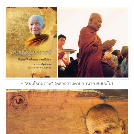
• "สยบโรคฝีดาษ" (หลวงตามหาบัว ญาณสัมปันโน)