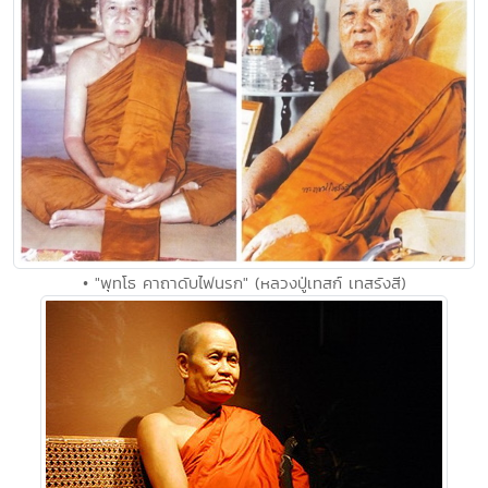
• "พุทโธ คาถาดับไฟนรก" (หลวงปู่เทสก์ เทสรังสี)