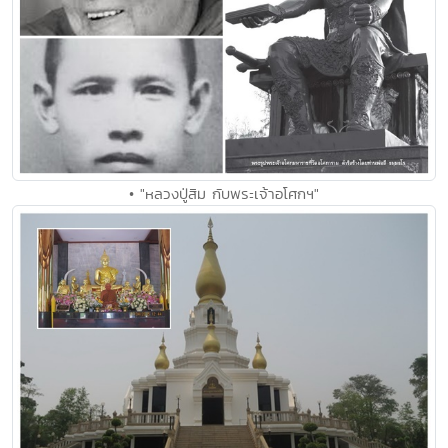
• "หลวงปู่สิม กับพระเจ้าอโศกฯ"