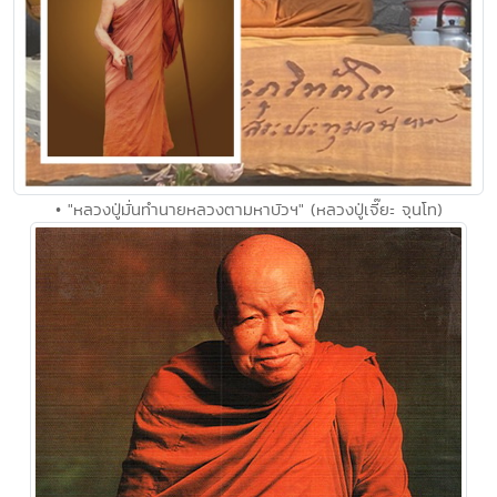
• "หลวงปู่มั่นทำนายหลวงตามหาบัวฯ" (หลวงปู่เจี๊ยะ จุนโท)