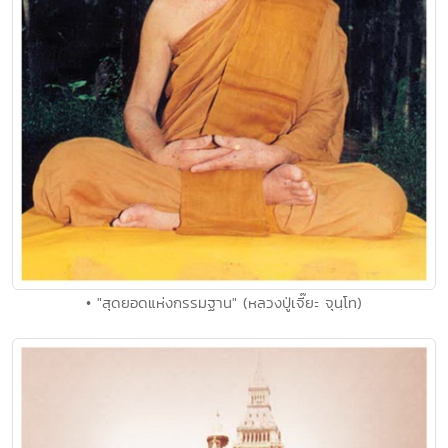
• "สุดยอดแห่งกรรมฐาน" (หลวงปู่เจี๊ยะ จุนฺโท)