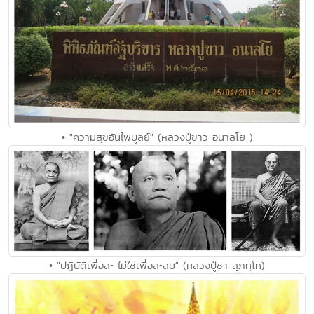
• "ความสุขอันไพบูลย์" (หลวงปู่ขาว อนาลโย )
• "ปฏิบัติเพื่อละ ไม่ใช่เพื่อสะสม" (หลวงปู่ชา สุภทฺโท)