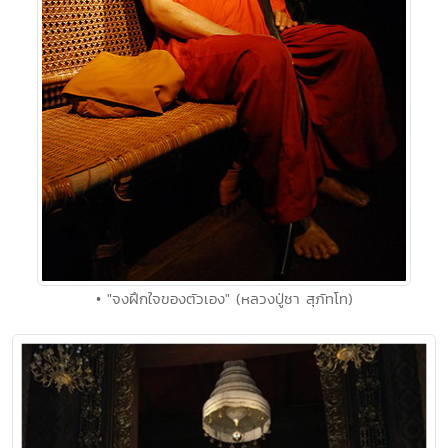
• "จงฝึกใจของตัวเอง" (หลวงปู่ชา สุภัทโท)