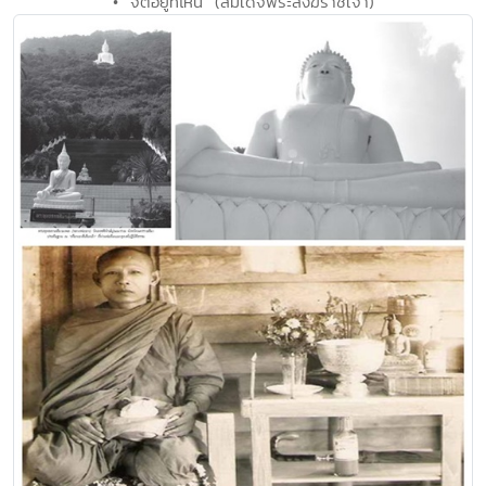
• "จิตอยู่ที่ไหน" (สมเด็จพระสังฆราชเจ้า)