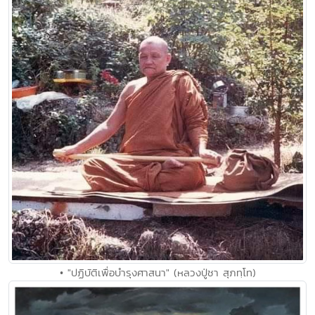
• "ปฏิบัติเพื่อบำรุงศาสนา" (หลวงปู่ชา สุภทฺโท)