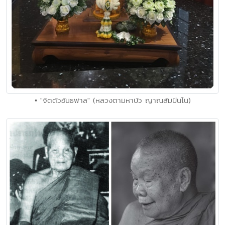
• "จิตตัวอันธพาล" (หลวงตามหาบัว ญาณสัมปันโน)