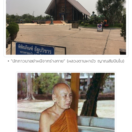
• "นักภาวนาอย่าหนีจากร่างกาย" (หลวงตามหาบัว ญาณสัมปันโน)