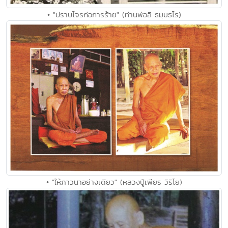
• "ปราบโจรก่อการร้าย" (ท่านพ่อลี ธมฺมธโร)
• "ให้ภาวนาอย่างเดียว" (หลวงปู่เพียร วิริโย)