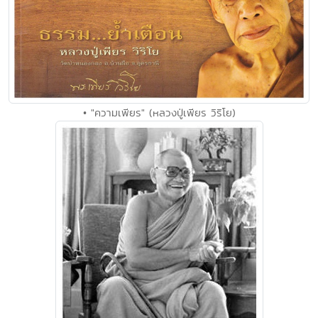
• "ความเพียร" (หลวงปู่เพียร วิริโย)