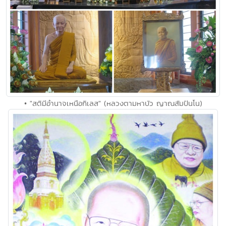
• "สติมีอำนาจเหนือกิเลส" (หลวงตามหาบัว ญาณสัมปันโน)