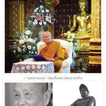
• "เมตตาธรรม" (สมเด็จพระสังฆราชเจ้า)