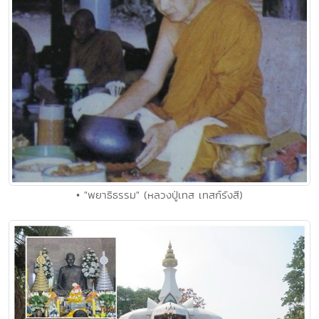
• "พยาธิธรรม" (หลวงปู่เทส เทสก์รังสี)