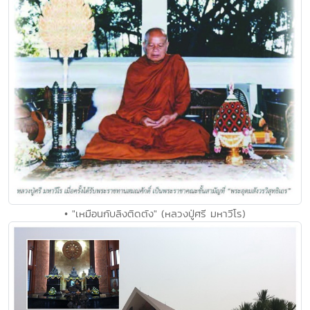
• "เหมือนกับลิงติดตัง" (หลวงปู่ศรี มหาวีโร)