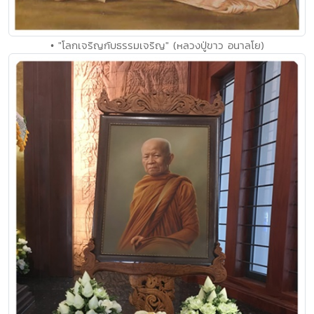
• "โลกเจริญกับธรรมเจริญ" (หลวงปู่ขาว อนาลโย)