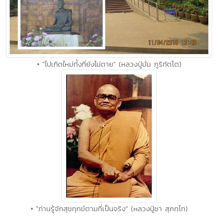
• "ไปเกิดใหม่ทั้งที่ยังไม่ตาย" (หลวงปู่มั่น ภูริทัตโต)
• "ท่านรู้จักสุขทุกข์ตามที่เป็นจริง" (หลวงปู่ชา สุภทฺโท)