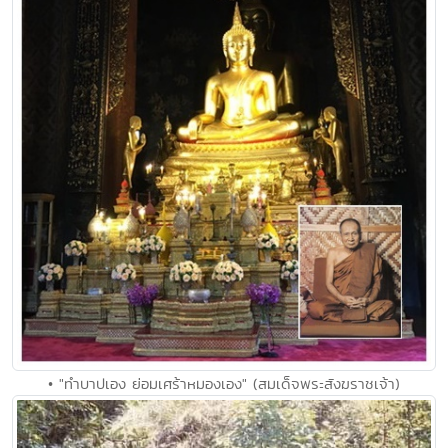
• "ทำบาปเอง ย่อมเศร้าหมองเอง" (สมเด็จพระสังฆราชเจ้า)