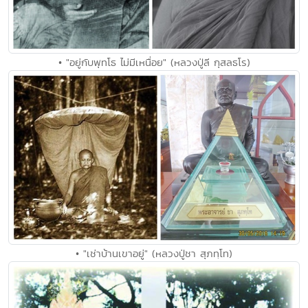
• "อยู่กับพุทโธ ไม่มีเหนื่อย" (หลวงปู่ลี กุสลธโร)
• "เช่าบ้านเขาอยู่" (หลวงปู่ชา สุภทฺโท)