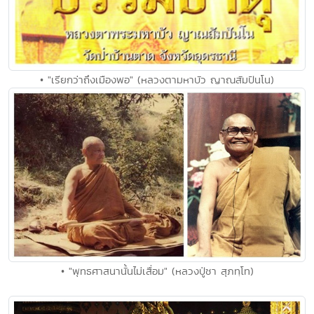
• "เรียกว่าถึงเมืองพอ" (หลวงตามหาบัว ญาณสัมปันโน)
• "พุทธศาสนานั้นไม่เสื่อม" (หลวงปู่ชา สุภทฺโท)