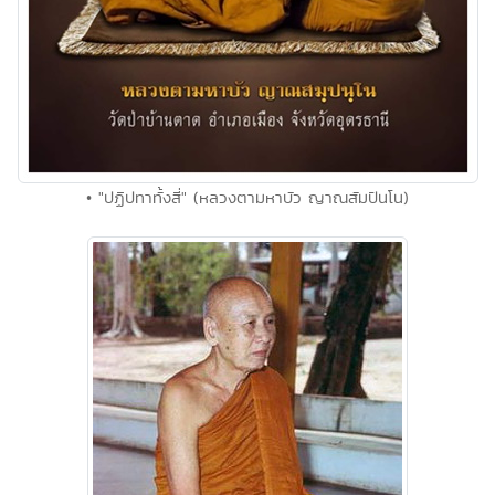
• "ปฏิปทาทั้งสี่" (หลวงตามหาบัว ญาณสัมปันโน)