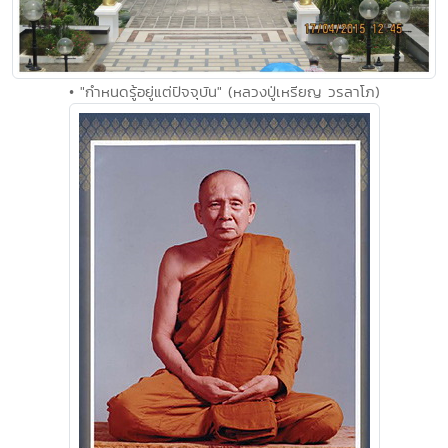
• "กำหนดรู้อยู่แต่ปัจจุบัน" (หลวงปู่เหรียญ วรลาโภ)