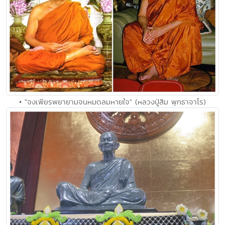
• "จงเพียรพยายามจนหมดลมหายใจ" (หลวงปู่สิม พุทธาจาโร)