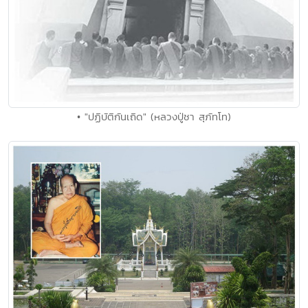
• "ปฏิบัติกันเถิด" (หลวงปู่ชา สุภัทโท)