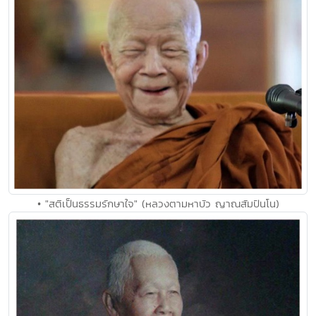
• "สติเป็นธรรมรักษาใจ" (หลวงตามหาบัว ญาณสัมปันโน)