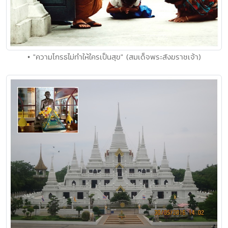
• "ความโกรธไม่ทำให้ใครเป็นสุข" (สมเด็จพระสังฆราชเจ้า)