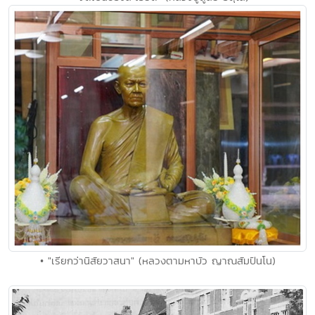
• "เรียกว่านิสัยวาสนา" (หลวงตามหาบัว ญาณสัมปันโน)