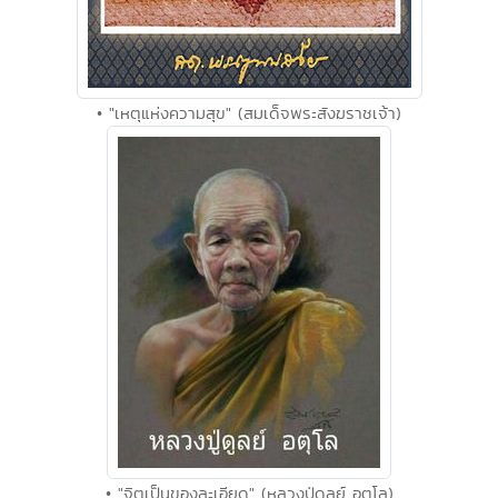
• "เหตุแห่งความสุข" (สมเด็จพระสังฆราชเจ้า)
• "จิตเป็นของละเอียด" (หลวงปู่ดูลย์ อตุโล)