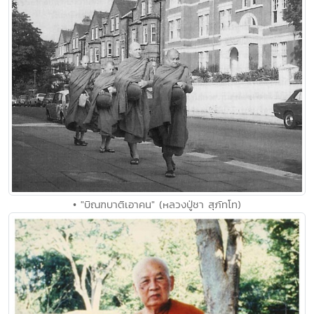
• "บิณฑบาติเอาคน" (หลวงปู่ชา สุภัทโท)