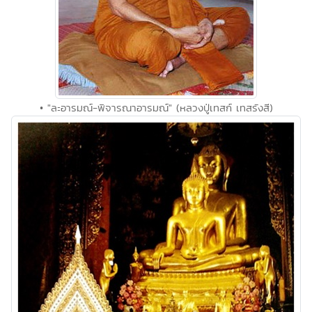
• "ละอารมณ์-พิจารณาอารมณ์" (หลวงปู่เทสก์ เทสรังสี)