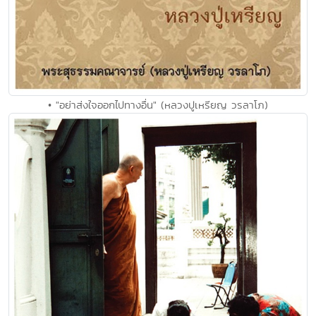
• "อย่าส่งใจออกไปทางอื่น" (หลวงปูเหรียญ วรลาโภ)