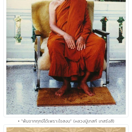
• "พ้นจากทุกข์ได้เพราะใจสงบ" (หลวงปู่เทสก์ เทสรังสี)