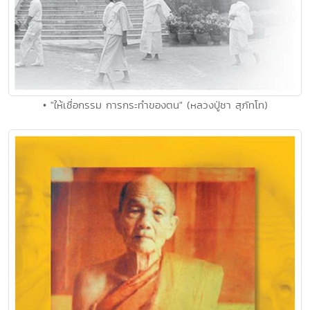
• "ให้เชื่อกรรม การกระทำของตน" (หลวงปู่ชา สุภัทโท)