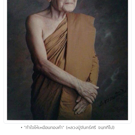
• "ทำใจให้เหมือนทองคำ" (หลวงปู่จันทร์ศรี จนฺททีโป)