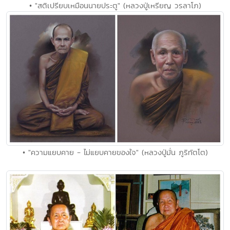
• "สติเปรียบเหมือนนายประตู" (หลวงปู่เหรียญ วรลาโภ)
• "ความแยบคาย - ไม่แยบคายของใจ" (หลวงปู่มั่น ภูริทัตโต)