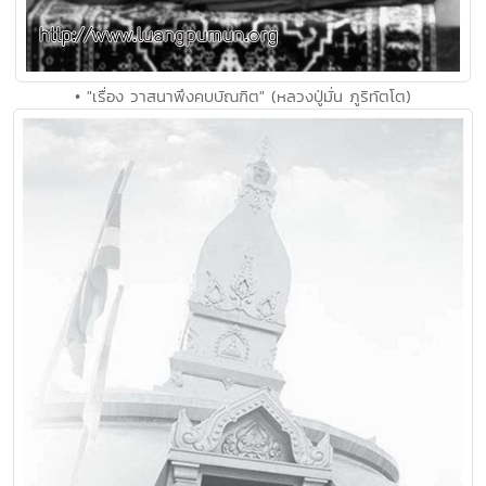
• "เรื่อง วาสนาพึงคบบัณฑิต" (หลวงปู่มั่น ภูริทัตโต)