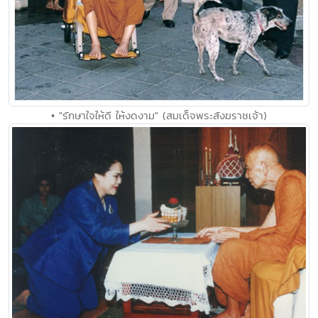
• "รักษาใจให้ดี ให้งดงาม" (สมเด็จพระสังฆราชเจ้า)