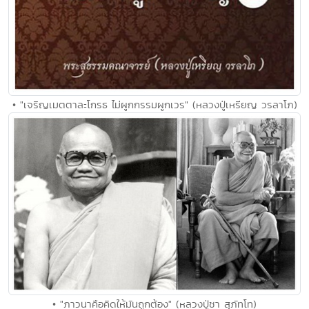
• "เจริญเมตตาละโกรธ ไม่ผูกกรรมผูกเวร" (หลวงปู่เหรียญ วรลาโภ)
• "ภาวนาคือคิดให้มันถูกต้อง" (หลวงปู่ชา สุภัทโท)