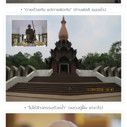
• "ตายด้วยกัน แต่ตายผิดกัน" (ท่านพ่อลี ธมฺมธโร)
• "ไม่ได้ล้างกรรมด้วยน้ำ" (หลวงปู่ฝั้น อาจาโร)