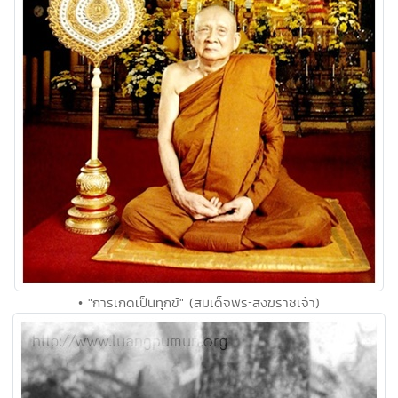
• "การเกิดเป็นทุกข์" (สมเด็จพระสังฆราชเจ้า)