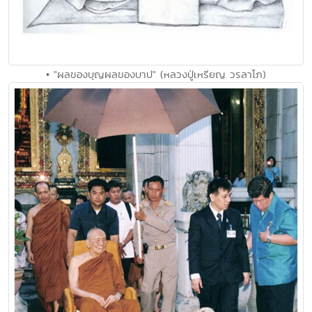
• "ผลของบุญผลของบาป" (หลวงปู่เหรียญ วรลาโภ)