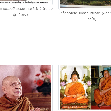
้ทานของรักของพระโพธิสัตว์ (หลวง
• "ถ้าถูกจริตมันก็สงบสบาย" (หลวง
ปู่เหรียญ)
นาลโย)