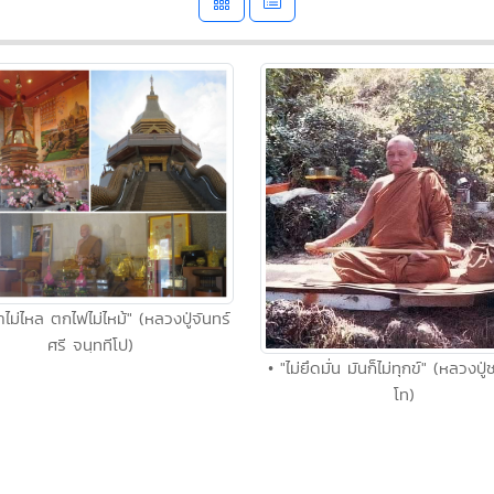
ำไม่ไหล ตกไฟไม่ไหม้" (หลวงปู่จันทร์
ศรี จนฺททีโป)
• "ไม่ยึดมั่น มันก็ไม่ทุกข์" (หลวงปู่
โท)