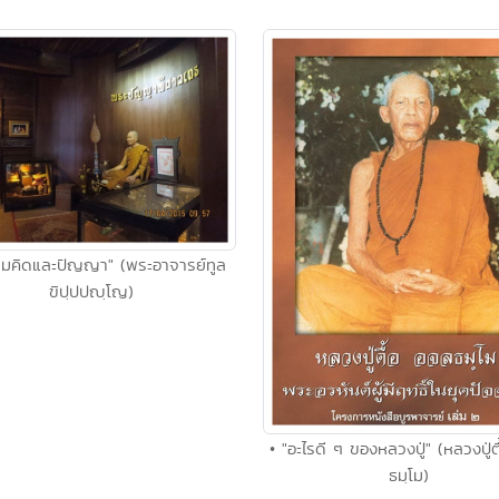
ามคิดและปัญญา" (พระอาจารย์ทูล
ขิปฺปปญฺโญ)
• "อะไรดี ๆ ของหลวงปู่" (หลวงปู่ต
ธมฺโม)