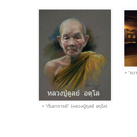
• "คว
• "ตื่นอาจารย์" (หลวงปู่ดุลย์ อตุโล)