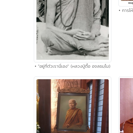
• การให
• "อยู่ที่ตัวเรานี่เอง" (หลวงปู่ตื้อ อจลธมฺโม)