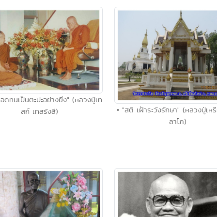
อดทนเป็นตะปะอย่างยิ่ง" (หลวงปู่เท
• "สติ เฝ้าระวังรักษา" (หลวงปู่เ
สก์ เทสรังสี)
ลาโภ)