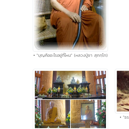
• "บุญคืออะไรอยู่ที่ไหน" (หลวงปู่ชา สุภทฺโท)
• "ธ