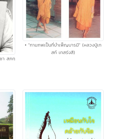
• "กามภพเป็นที่บำเพ็ญบารมี" (หลวงปู่เท
สก์ เทสรังสี)
่ชา สภทฺ