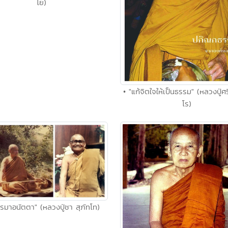
โย)
• "แก้จิตใจให้เป็นธรรม" (หลวงปู่ศ
โร)
รรมาอนัตตา" (หลวงปู่ชา สุภัทโท)