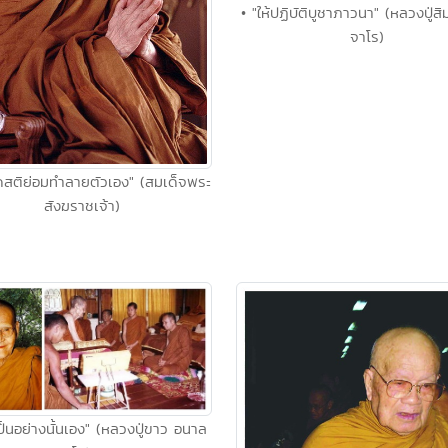
• "ให้ปฏิบัติบูชาภาวนา" (หลวงปู่ส
จาโร)
าดสติย่อมทำลายตัวเอง" (สมเด็จพระ
สังฆราชเจ้า)
เป็นอย่างนั้นเอง" (หลวงปู่ขาว อนาล