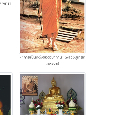
ิม พุทธา
• "กายเป็นที่ตั้งของอุปาทาน" (หลวงปู่เทสก์
เทสรังสี)