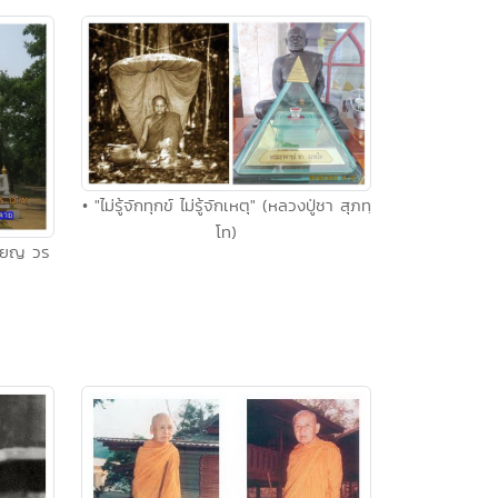
• "ไม่รู้จักทุกข์ ไม่รู้จักเหตุ" (หลวงปู่ชา สุภทฺ
โท)
หรียญ วร