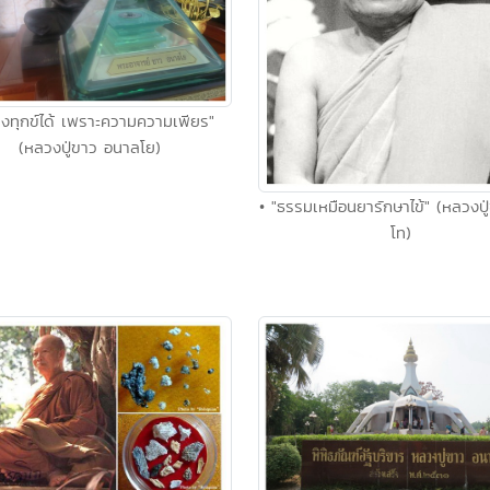
่วงทุกข์ได้ เพราะความความเพียร"
(หลวงปู่ขาว อนาลโย)
• "ธรรมเหมือนยารักษาไข้" (หลวงปู
โท)