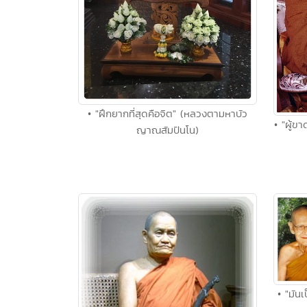
• "ฝึกยากที่สุดคือจิต" (หลวงตามหาบัว
• "ผู้ข
ญาณสัมปันโน)
• "มัน