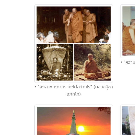
• "ความ
• "จะเอาชนะกามราคะได้อย่างไร" (หลวงปู่ชา
สุภทฺโท)