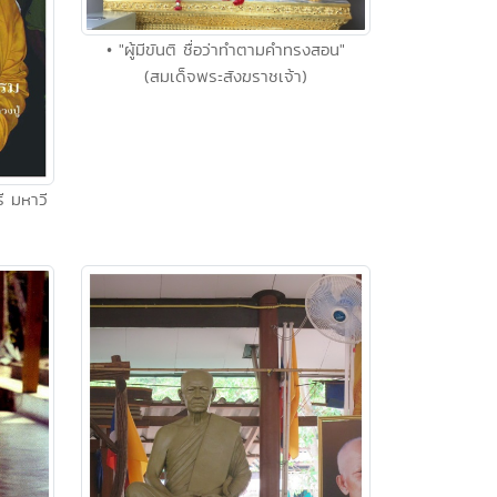
• "ผู้มีขันติ ชื่อว่าทำตามคำทรงสอน"
(สมเด็จพระสังฆราชเจ้า)
รี มหาวี