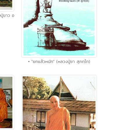
ปู่ขาว อ
• "ยกแล้วหนัก" (หลวงปู่ชา สุภทฺโท)