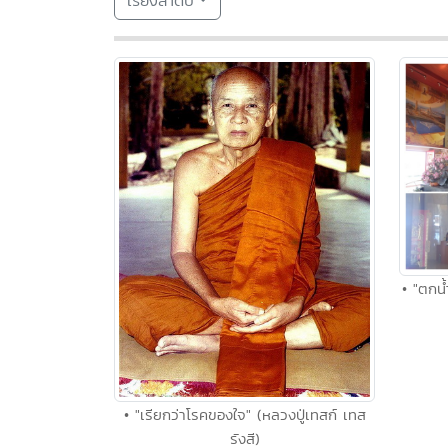
เรียงลำดับ
• "ตกน้
• "เรียกว่าโรคของใจ" (หลวงปู่เทสก์ เทส
รังสี)