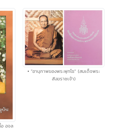
• "อานุภาพของพระพุทโธ" (สมเด็จพระ
สังฆราชเจ้า)
ื้อ อจล