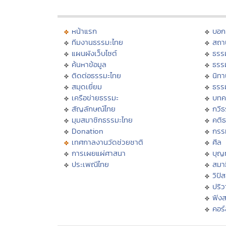
หน้าแรก
บอก
ทีมงานธรรมะไทย
สถา
แผนผังเว็บไซต์
ธรร
ค้นหาข้อมูล
ธรร
ติดต่อธรรมะไทย
นิทา
สมุดเยี่ยม
ธรร
เครือข่ายธรรมะ
บทค
สัญลักษณ์ไทย
กวี
มุมสมาชิกธรรมะไทย
คติ
Donation
กรร
เทศกาลงานวัดช่วยชาติ
ศีล
การเผยแผ่ศาสนา
บุญ
ประเพณีไทย
สมาธ
วิปั
ปริ
ฟัง
คอร์