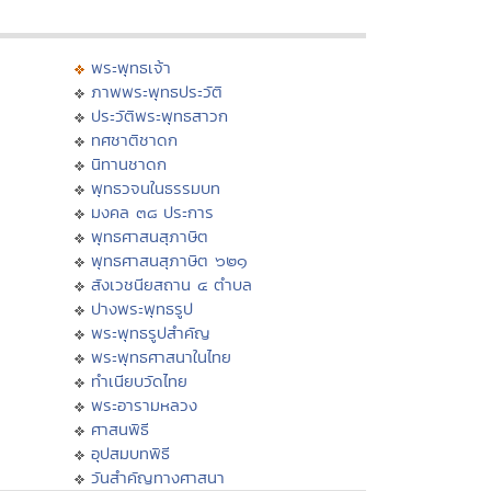
พระพุทธเจ้า
ภาพพระพุทธประวัติ
ประวัติพระพุทธสาวก
ทศชาติชาดก
นิทานชาดก
พุทธวจนในธรรมบท
มงคล ๓๘ ประการ
พุทธศาสนสุภาษิต
พุทธศาสนสุภาษิต ๖๒๑
สังเวชนียสถาน ๔ ตำบล
ปางพระพุทธรูป
พระพุทธรูปสำคัญ
พระพุทธศาสนาในไทย
ทำเนียบวัดไทย
พระอารามหลวง
ศาสนพิธี
อุปสมบทพิธี
วันสำคัญทางศาสนา