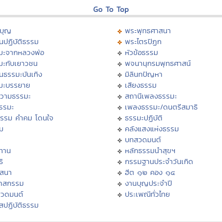
Go To Top
บุญ
พระพุทธศาสนา
นปฏิบัติธรรม
พระไตรปิฏก
มะจากหลวงพ่อ
หัวข้อธรรม
มะกับเยาวชน
พจนานุกรมพุทธศาสน์
นธรรมะบันเทิง
มิลินทปัญหา
มะบรรยาย
เสียงธรรม
วามธรรมะ
สถานีเพลงธรรมะ
ธรรมะ
เพลงธรรมะ/ดนตรีสมาธิ
ธรรม คำคม โดนใจ
ธรรมะปฏิบัติ
ม
คลังแสงแห่งธรรม
บทสวดมนต์
ทาน
หลักธรรมนำสุขฯ
ิ
กรรมฐานประจำวันเกิด
สสนา
ฮีต ๑๒ คอง ๑๔
วาสกรรม
งานบุญประจำปี
สวดมนต์
ประเพณีทั่วไทย
สปฏิบัติธรรม