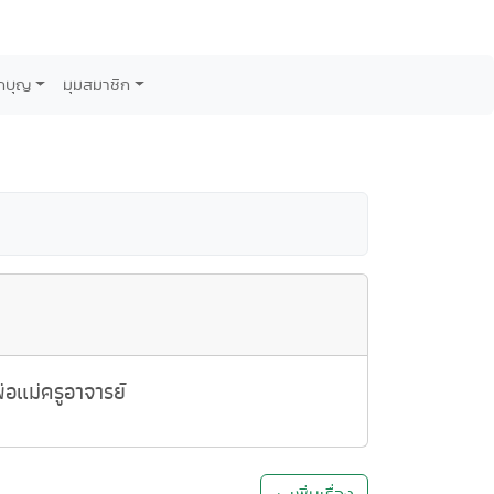
กบุญ
มุมสมาชิก
อแม่ครูอาจารย์