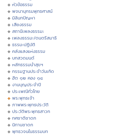
หัวข้อธรรม
พจนานุกรมพุทธศาสน์
มิลินทปัญหา
เสียงธรรม
สถานีเพลงธรรมะ
เพลงธรรมะ/ดนตรีสมาธิ
ธรรมะปฏิบัติ
คลังแสงแห่งธรรม
บทสวดมนต์
หลักธรรมนำสุขฯ
กรรมฐานประจำวันเกิด
ฮีต ๑๒ คอง ๑๔
งานบุญประจำปี
ประเพณีทั่วไทย
พระพุทธเจ้า
ภาพพระพุทธประวัติ
ประวัติพระพุทธสาวก
ทศชาติชาดก
นิทานชาดก
พุทธวจนในธรรมบท