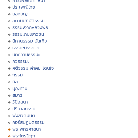
การเผยแผ่ศาสนา
ประเพณีไทย
บอกบุญ
สถานปฏิบัติธรรม
ธรรมะจากหลวงพ่อ
ธรรมะกับเยาวชน
นิทานธรรมะบันเทิง
ธรรมะบรรยาย
บทความธรรมะ
กวีธรรมะ
คติธรรม คำคม โดนใจ
กรรม
ศีล
บุญทาน
สมาธิ
วิปัสสนา
ปริวาสกรรม
ฟังสวดมนต์
คอร์สปฏิบัติธรรม
พระพุทธศาสนา
พระไตรปิฏก