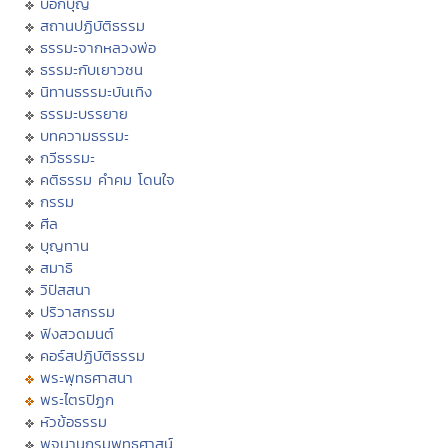
บอกบุญ
สถานปฏิบัติธรรม
ธรรมะจากหลวงพ่อ
ธรรมะกับเยาวชน
นิทานธรรมะบันเทิง
ธรรมะบรรยาย
บทความธรรมะ
กวีธรรมะ
คติธรรม คำคม โดนใจ
กรรม
ศีล
บุญทาน
สมาธิ
วิปัสสนา
ปริวาสกรรม
ฟังสวดมนต์
คอร์สปฏิบัติธรรม
พระพุทธศาสนา
พระไตรปิฏก
หัวข้อธรรม
พจนานุกรมพุทธศาสน์