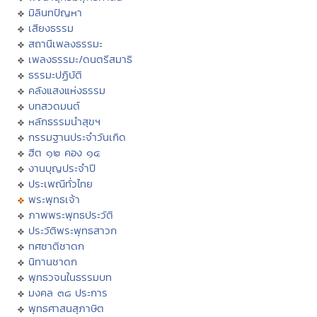
มิลินทปัญหา
เสียงธรรม
สถานีเพลงธรรมะ
เพลงธรรมะ/ดนตรีสมาธิ
ธรรมะปฏิบัติ
คลังแสงแห่งธรรม
บทสวดมนต์
หลักธรรมนำสุขฯ
กรรมฐานประจำวันเกิด
ฮีต ๑๒ คอง ๑๔
งานบุญประจำปี
ประเพณีทั่วไทย
พระพุทธเจ้า
ภาพพระพุทธประวัติ
ประวัติพระพุทธสาวก
ทศชาติชาดก
นิทานชาดก
พุทธวจนในธรรมบท
มงคล ๓๘ ประการ
พุทธศาสนสุภาษิต