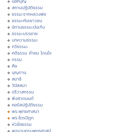
บอกบุญ
สถานปฏิบัติธรรม
ธรรมะจากหลวงพ่อ
ธรรมะกับเยาวชน
นิทานธรรมะบันเทิง
ธรรมะบรรยาย
บทความธรรมะ
กวีธรรมะ
คติธรรม คำคม โดนใจ
กรรม
ศีล
บุญทาน
สมาธิ
วิปัสสนา
ปริวาสกรรม
ฟังสวดมนต์
คอร์สปฏิบัติธรรม
พระพุทธศาสนา
พระไตรปิฏก
หัวข้อธรรม
พจนานุกรมพุทธศาสน์