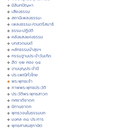
มิลินทปัญหา
เสียงธรรม
สถานีเพลงธรรมะ
เพลงธรรมะ/ดนตรีสมาธิ
ธรรมะปฏิบัติ
คลังแสงแห่งธรรม
บทสวดมนต์
หลักธรรมนำสุขฯ
กรรมฐานประจำวันเกิด
ฮีต ๑๒ คอง ๑๔
งานบุญประจำปี
ประเพณีทั่วไทย
พระพุทธเจ้า
ภาพพระพุทธประวัติ
ประวัติพระพุทธสาวก
ทศชาติชาดก
นิทานชาดก
พุทธวจนในธรรมบท
มงคล ๓๘ ประการ
พุทธศาสนสุภาษิต