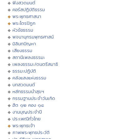
ฟังสวดมนต์
คอร์สปฏิบัติธรรม
พระพุทธศาสนา
พระไตรปิฏก
หัวข้อธรรม
พจนานุกรมพุทธศาสน์
มิลินทปัญหา
เสียงธรรม
สถานีเพลงธรรมะ
เพลงธรรมะ/ดนตรีสมาธิ
ธรรมะปฏิบัติ
คลังแสงแห่งธรรม
บทสวดมนต์
หลักธรรมนำสุขฯ
กรรมฐานประจำวันเกิด
ฮีต ๑๒ คอง ๑๔
งานบุญประจำปี
ประเพณีทั่วไทย
พระพุทธเจ้า
ภาพพระพุทธประวัติ