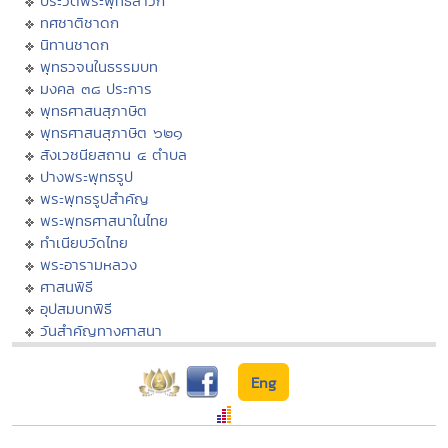
ประวัติพระพุทธสาวก
ทศชาติชาดก
นิทานชาดก
พุทธวจนในธรรมบท
มงคล ๓๘ ประการ
พุทธศาสนสุภาษิต
พุทธศาสนสุภาษิต ๖๒๑
สังเวชนียสถาน ๔ ตำบล
ปางพระพุทธรูป
พระพุทธรูปสำคัญ
พระพุทธศาสนาในไทย
ทำเนียบวัดไทย
พระอารามหลวง
ศาสนพิธี
อุปสมบทพิธี
วันสำคัญทางศาสนา
Eng