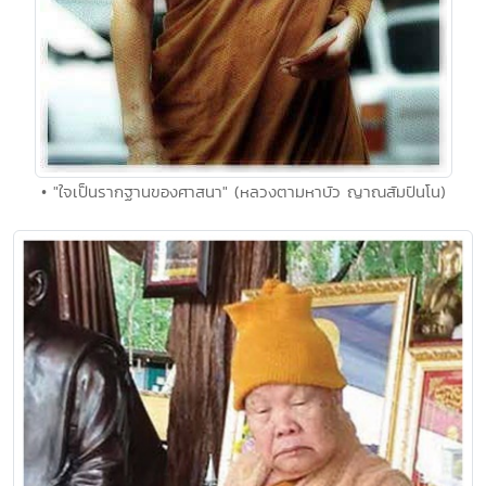
• "ใจเป็นรากฐานของศาสนา" (หลวงตามหาบัว ญาณสัมปันโน)