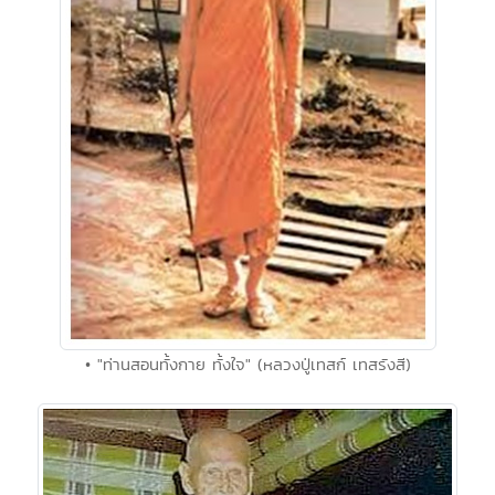
• "ท่านสอนทั้งกาย ทั้งใจ" (หลวงปู่เทสก์ เทสรังสี)