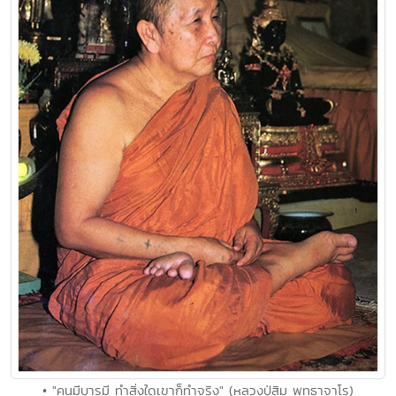
• "คนมีบารมี ทำสิ่งใดเขาก็ทำจริง" (หลวงปู่สิม พุทฺธาจาโร)