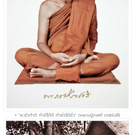
• "ละชั่วทำดี ทำดีได้ดี ทำชั่วได้ชั่ว" (หลวงปู่เทสก์ เทสรังสี)