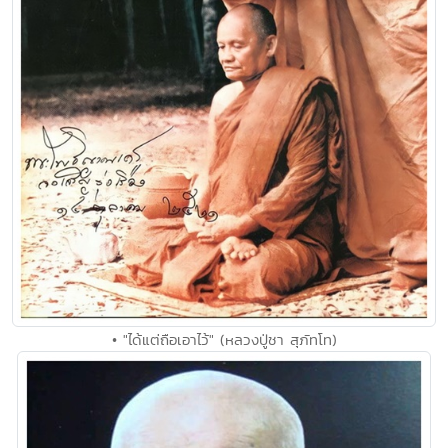
• "ได้แต่ถือเอาไว้" (หลวงปู่ชา สุภัทโท)