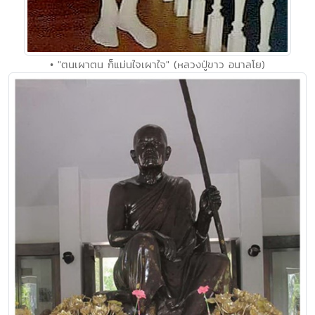
• "ตนเผาตน ก็แม่นใจเผาใจ" (หลวงปู่ขาว อนาลโย)