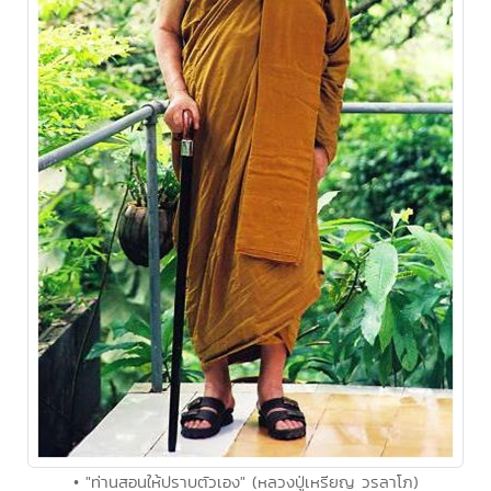
• "ท่านสอนให้ปราบตัวเอง" (หลวงปู่เหรียญ วรลาโภ)