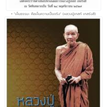
• "เห็นธรรมะ คือเห็นความเป็นจริง" (หลวงปู่เทสก์ เทสรังสี)