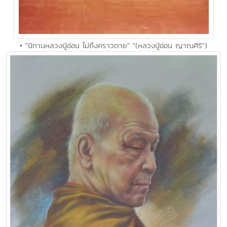
• "นิทานหลวงปู่อ่อน ไม่ถึงคราวตาย" "(หลวงปู่อ่อน ญาณศิริ")