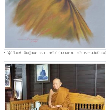
• "ผู้มีศีลแท้ เป็นผู้หมดเวร หมดภัย" (หลวงตามหาบัว ญาณสัมปันโน)