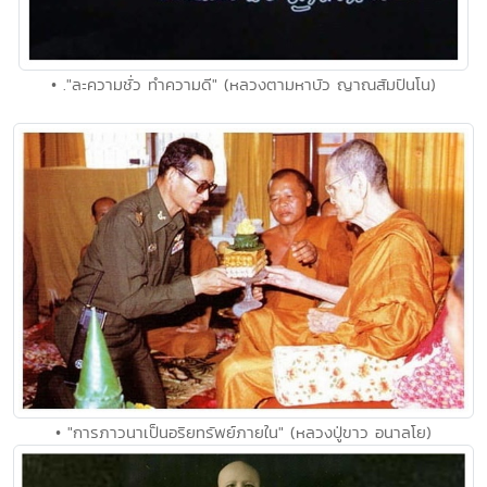
• ."ละความชั่ว ทำความดี" (หลวงตามหาบัว ญาณสัมปันโน)
• "การภาวนาเป็นอริยทรัพย์ภายใน" (หลวงปู่ขาว อนาลโย)