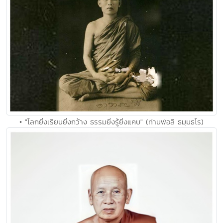
• "โลกยิ่งเรียนยิ่งกว้าง ธรรมยิ่งรู้ยิ่งแคบ" (ท่านพ่อลี ธมฺมธโร)