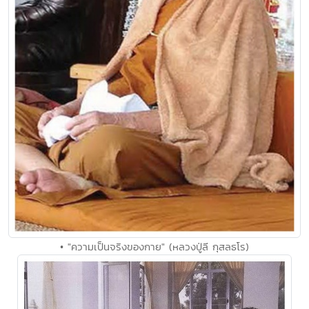
• "ความเป็นจริงของกาย" (หลวงปู่ลี กุสลธโร)