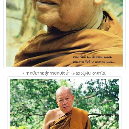
• "ทุกข์ยากอยู่ที่กายกับใจนี้" (หลวงปู่ฝั้น อาจาโร)