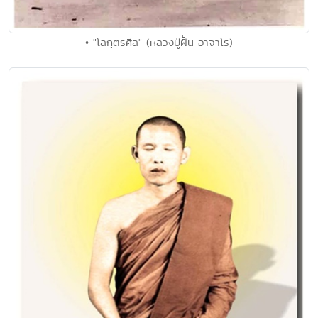
• "โลกุตรศีล" (หลวงปู่ฝั้น อาจาโร)