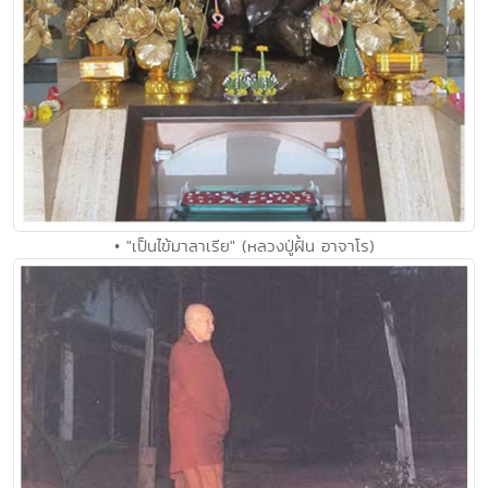
• "เป็นไข้มาลาเรีย" (หลวงปู่ฝั้น อาจาโร)