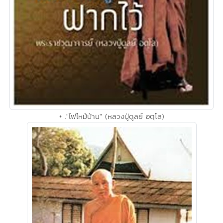
• ."ไฟไหม้บ้าน" (หลวงปู่ดูลย์ อตุโล)