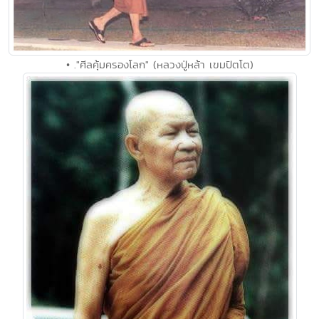
• ."ศีลคุ้มครองโลก" (หลวงปู่หล้า เขมปัตโต)