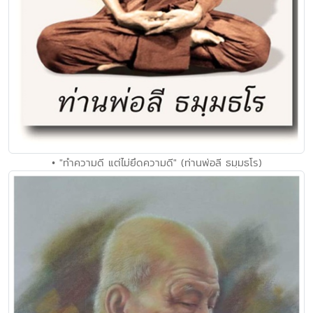
• "ทำความดี แต่ไม่ยึดความดี" (ท่านพ่อลี ธมฺมธโร)