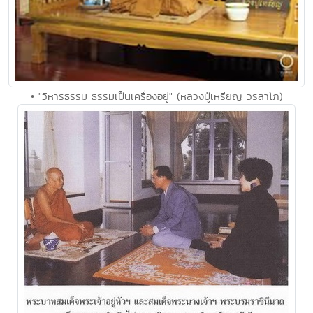
• "วิหารธรรม ธรรมเป็นเครื่องอยู่" (หลวงปู่เหรียญ วรลาโภ)