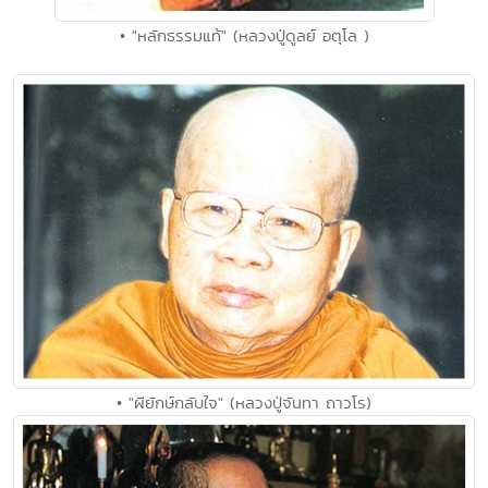
• "หลักธรรมแท้" (หลวงปู่ดูลย์ อตุโล )
• "ผียักษ์กลับใจ" (หลวงปู่จันทา ถาวโร)