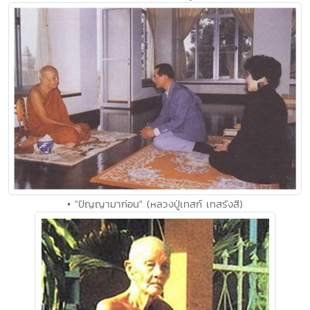
• "ปัญญามาก่อน" (หลวงปู่เทสก์ เทสรังสี)