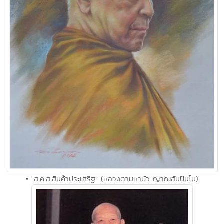
• "ส.ค.ส.สินค้าประเสริฐ" (หลวงตามหาบัว ญาณสัมปันโน)