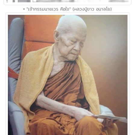
• "เจ้ากรรมนายเวร คือใจ" (หลวงปู่ขาว อนาลโย)