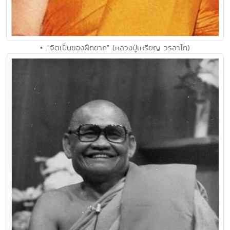
• ."จิตเป็นของฝึกยาก" (หลวงปู่เหรียญ วรลาโก)