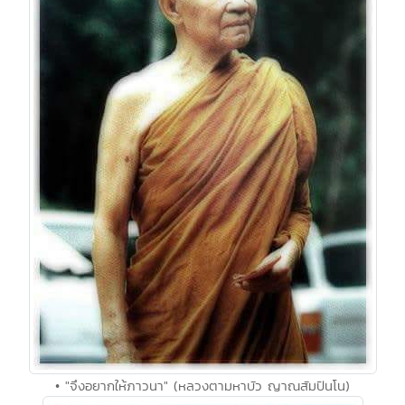
• "จึงอยากให้ภาวนา" (หลวงตามหาบัว ญาณสัมปันโน)