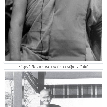
• "บุญนี้เกิดจากการภาวนา" (หลวงปู่ชา สุภัทโท)