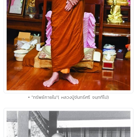
• "ทรัพย์ภายใน"( หลวงปู่จันทร์ศรี จนฺททีโป)