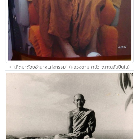
• "เกิดมาด้วยอำนาจแห่งกรรม" (หลวงตามหาบัว ญาณสัมปันโน)