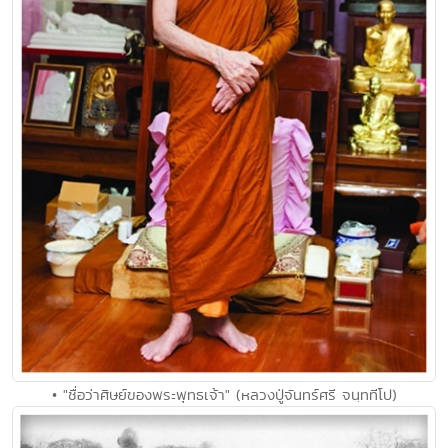
• "ชื่อว่าศิษย์ของพระพุทธเจ้า" (หลวงปู่จันทร์ศรี จนฺททีโป)