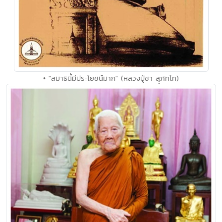
• "สมาธินี้มีประโยชน์มาก" (หลวงปู่ชา สุุภัทโท)