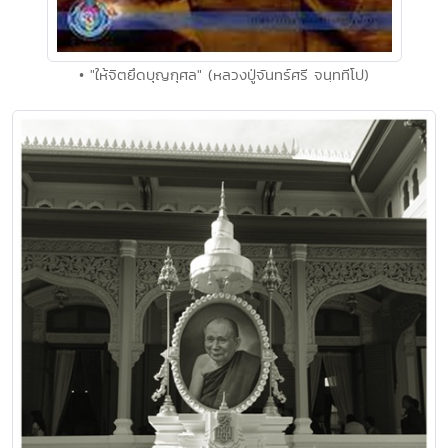
• "ให้จิตยึดบุญกุศล" (หลวงปู่จันทร์ศรี จนฺททีโป)