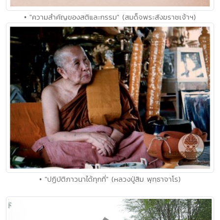
• "ความสำคัญของสติและกรรม" (สมด็จพระสังฆราชเจ้าฯ)
• "ปฏิบัติภาวนาได้ทุกที่" (หลวงปู่สิม พุทฺธาจาโร)