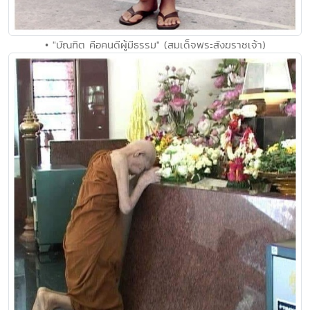
• "บัณฑิต คือคนดีผู้มีธรรม" (สมเด็จพระสังฆราชเจ้า)