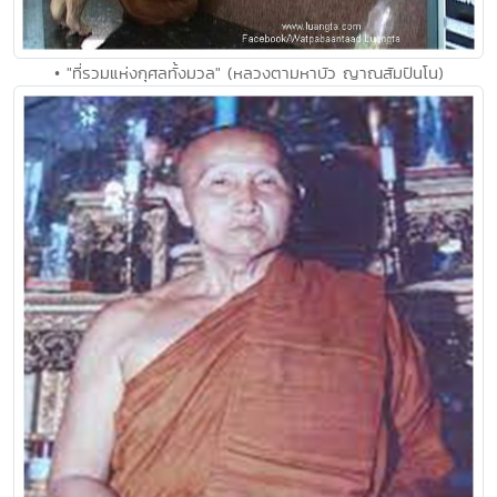
• "ที่รวมแห่งกุศลทั้งมวล" (หลวงตามหาบัว ญาณสัมปันโน)