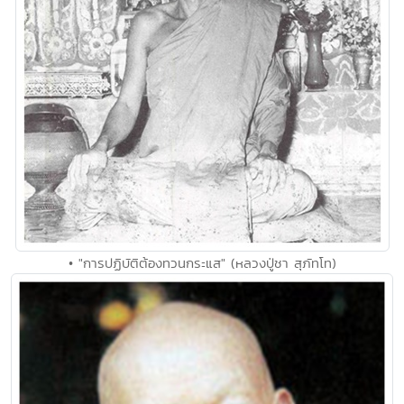
• "การปฏิบัติต้องทวนกระแส" (หลวงปู่ชา สุภัทโท)