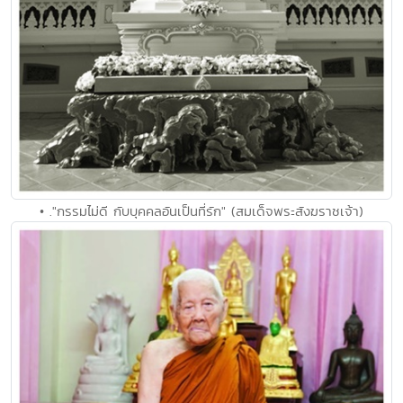
• ."กรรมไม่ดี กับบุคคลอันเป็นที่รัก" (สมเด็จพระสังฆราชเจ้า)