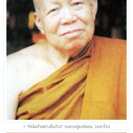
• "ดีนั่นทำอย่างไรบ้าง" (หลวงปู่เหรียญ วรลาโภ)