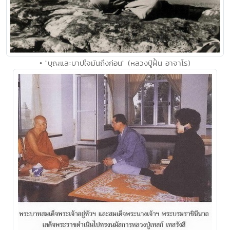
• "บุญและบาปใจมันถึงก่อน" (หลวงปู่ฝั้น อาจาโร)