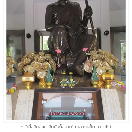
• ."เมื่อจิตสงบ จิตมันก็สบาย" (หลวงปู่ฝั้น อาจาโร)