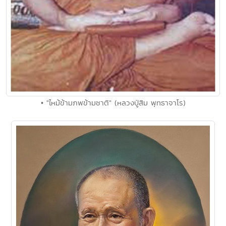
• "ไหม้ข้ามภพข้ามชาติ" (หลวงปู่สิม พุทธาจาโร)