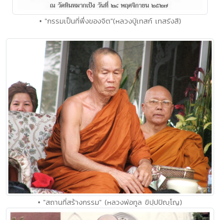
• "กรรมเป็นที่พึ่งของจิต"(หลวงปู่เทสก์ เทสรังสี)
• "สถานที่สร้างกรรม" (หลวงพ่อทูล ขิปฺปปัญฺโญ)