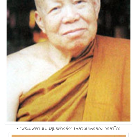
• "พระนิพพานเป็นสุขอย่างยิ่ง" (หลวงป่เหรียญ วรลาโภ)