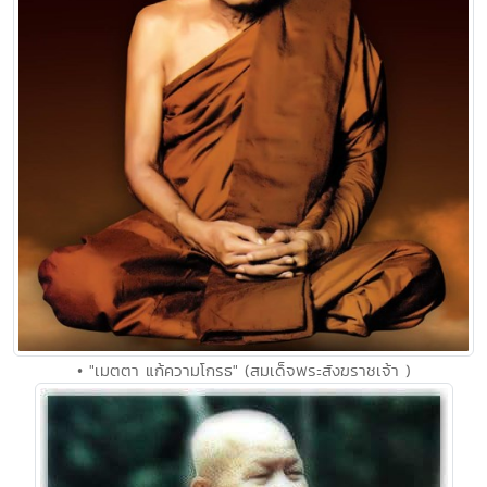
• "เมตตา แก้ความโกรธ" (สมเด็จพระสังฆราชเจ้า )