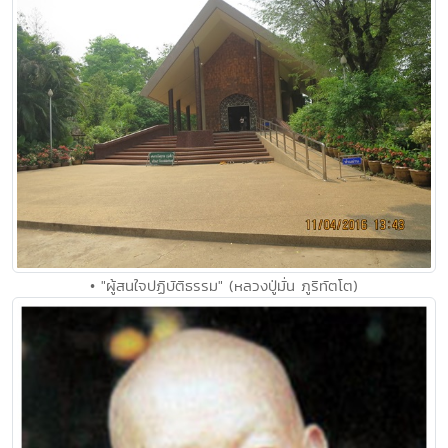
• "ผู้สนใจปฏิบัติธรรม" (หลวงปู่มั่น ภูริทัตโต)