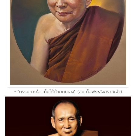
• "กรรมทางใจ เห็นได้ด้วยตนเอง" (สมเด็จพระสังฆราชเจ้า)