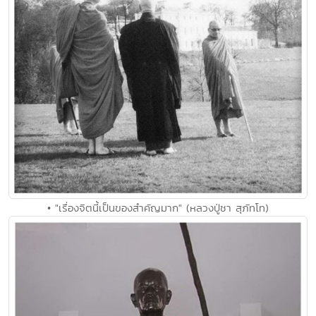
• "เรื่องจิตนี้เป็นของสำคัญมาก" (หลวงปู่ชา สุภัทโท)