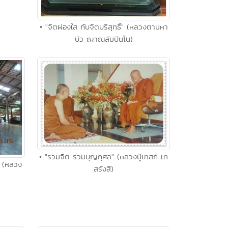
• "จิตผ่องใส กับจิตบริสุทธิ์" (หลวงตามหา
บัว ญาณสัมปันโน)
• "รวมจิต รวมบุญกุศล" (หลวงปู่เทสก์ เท
า" (หลวง
สรังสี)