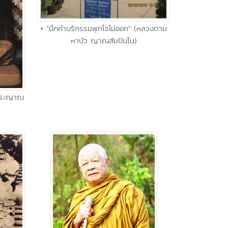
• "นึกคำบริกรรมพุทโธไม่ออก" (หลวงตาม
หาบัว ญาณสัมปันโน)
จพระญาณ