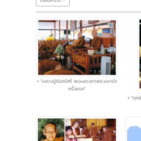
เรียงลำดับ
• "หลวงปู่จันทร์ศรี พบหลวงตาพระมหาบัว
ครั้งแรก"
• "ทุกข