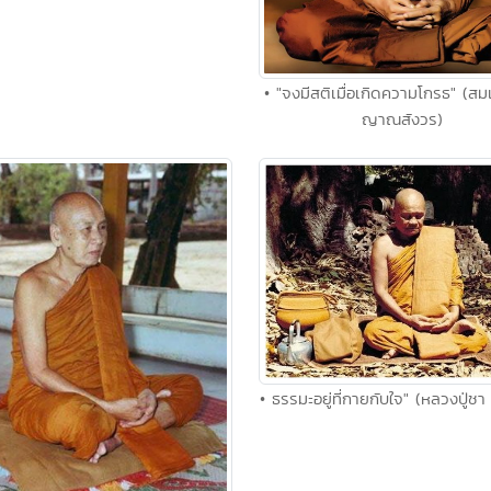
• "จงมีสติเมื่อเกิดความโกรธ" (สม
ญาณสังวร)
• ธรรมะอยู่ที่กายกับใจ" (หลวงปู่ชา 