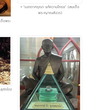
• "เมตตากรุณา แก้ความโกรธ" (สมเด็จ
พระญาณสังวร)
เด็จพระ
สุภัทโท)