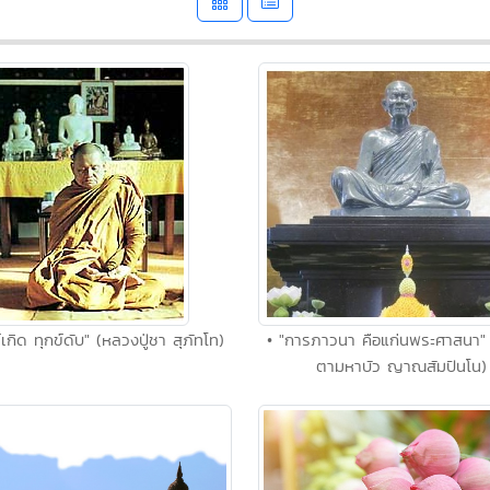
์เกิด ทุกข์ดับ" (หลวงปู่ชา สุภัทโท)
• "การภาวนา คือแก่นพระศาสนา"
ตามหาบัว ญาณสัมปันโน)