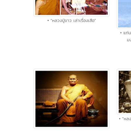
• "หลวงปู่ขาว เล่าเรื่องเสือ"
• แก่
มง
• "หล