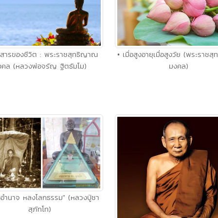
• เมื่อสูงอายุเมื่อสูงวัย (พระราช
นสารของชีวิต : พระราชสุทธิญาณ
มงคล)
คล (หลวงพ่อจรัญ ฐิตธัมโม)
งอำนาจ หลงโลกธรรม" (หลวงปู่ชา
สุภัทโท)