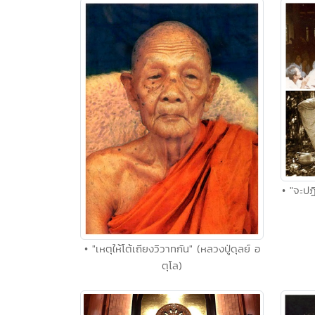
• "จะปฏ
• "เหตุให้โต้เถียงวิวาทกัน" (หลวงปู่ดุลย์ อ
ตุโล)