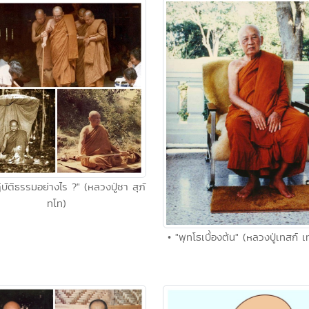
ิบัติธรรมอย่างไร ?" (หลวงปู่ชา สุภั
ทโท)
• "พุทโธเบื้องต้น" (หลวงปู่เทสก์ เ