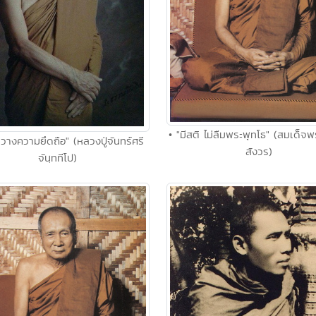
• "มีสติ ไม่ลืมพระพุทโธ" (สมเด็
วางความยึดถือ" (หลวงปู่จันทร์ศรี
สังวร)
จันฺททีโป)