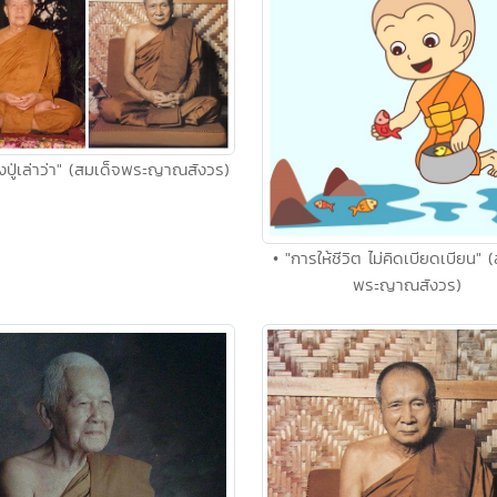
งปู่เล่าว่า" (สมเด็จพระญาณสังวร)
• "การให้ชีวิต ไม่คิดเบียดเบียน" 
พระญาณสังวร)