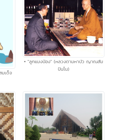
• "ลูกแมงป่อง" (หลวงตามหาบัว ญาณสัม
ปันโน)
(สมเด็จ