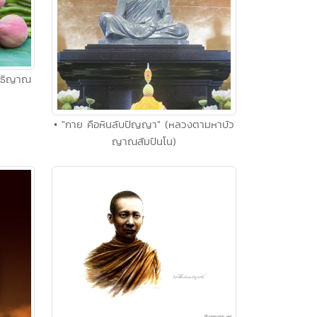
สุทธิญาณ
• "กาย คือหินลับปัญญา" (หลวงตามหาบัว
ญาณสัมปันโน)