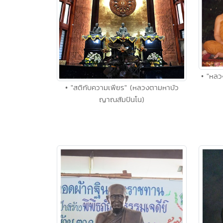
• "หลว
• "สติกับความเพียร" (หลวงตามหาบัว
ญาณสัมปันโน)