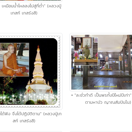
 เหมือนน้ำไหลลงไปสู่ที่ต่ำ" (หลวงปู่
เทสก์ เทสรังสี)
• "ละชั่วทำดี เป็นพรทั้งปีใหม่ปีเก่
ตามหาบัว ญาณสัมปันโน)
ินได้ฟัง จึงได้ปฏิบัติตาม" (หลวงปู่เท
สก์ เทสรังสี)