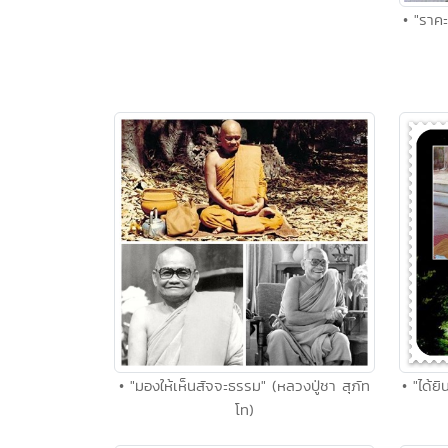
• "ราคะ
• "มองให้เห็นสัจจะธรรม" (หลวงปู่ชา สุภัท
• "ได้ย
โท)