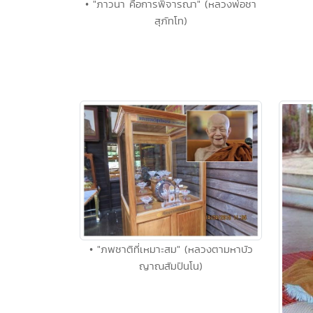
• "ภาวนา คือการพิจารณา" (หลวงพ่อชา
สุภัทโท)
• "ภพชาติที่เหมาะสม" (หลวงตามหาบัว
ญาณสัมปันโน)