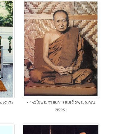
• "หัวใจพระศาสนา" (สมเด็จพระญาณ
ทสรังสี)
สังวร)