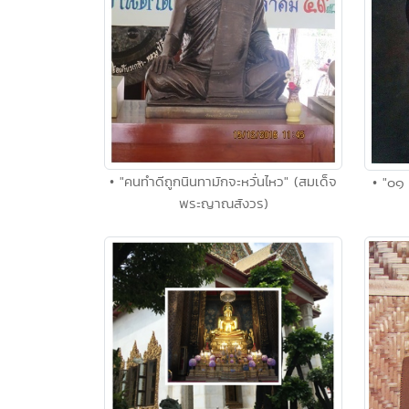
• "คนทำดีถูกนินทามักจะหวั่นไหว" (สมเด็จ
• "๐๑ 
พระญาณสังวร)