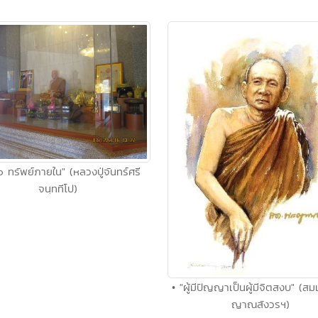
 ทรัพย์ภายใน" (หลวงปู่จันทร์ศรี
จนฺททีโป)
• "ผู้มีปัญญาเป็นผู้มีจิตสงบ" (สม
ญาณสังวรฯ)