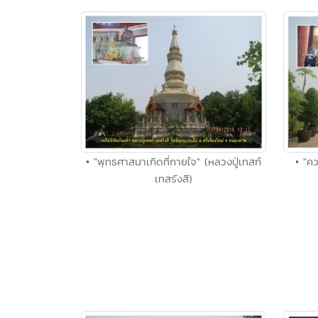
• "พุทธศาสนาเกิดที่กายใจ" (หลวงปู่เทสก์
• "ค
เทสรังสี)