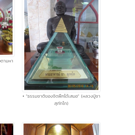
ลวงตามหา
• "ธรรมชาติของจิตฝึกได้เสมอ" (หลวงปู่ชา
สุภัทโท)