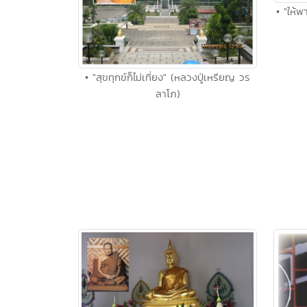
• "ให้พ
• "สุขทุกข์ก็ไม่เที่ยง" (หลวงปู่เหรียญ วร
ลาโภ)