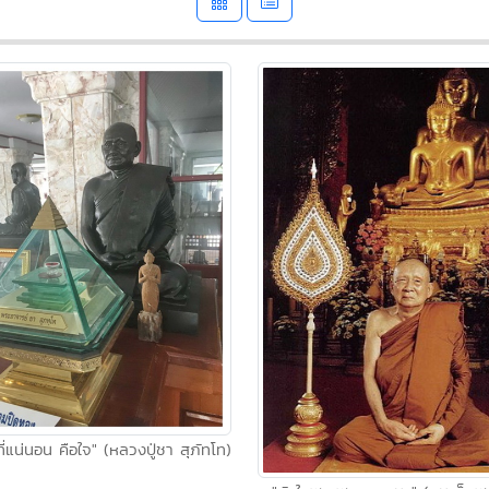
่งที่แน่นอน คือใจ" (หลวงปู่ชา สุภัทโท)