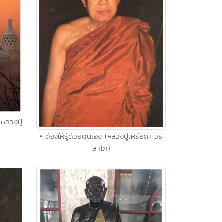
หลวงปู่
• ต้องให้รู้ด้วยตนเอง (หลวงปู่เหรียญ วร
ลาโภ)