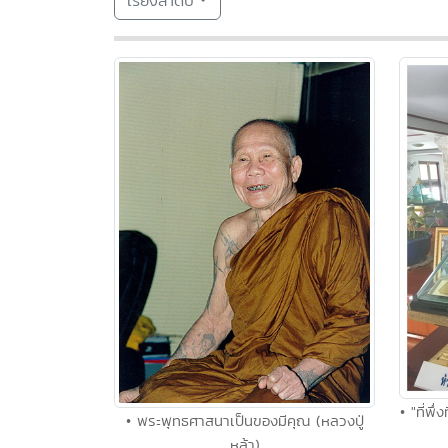
เรียงลำดับ
• "ที่พึ
• พระพุทธศาสนาเป็นของมีคุณ (หลวงปู่
หล้า)