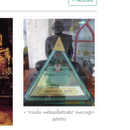
+ เพิ่มเรื่อง
• "กามนั้น เหมือนเนื้อติดฟัน" (หลวงปู่ชา
สุภัทโท)