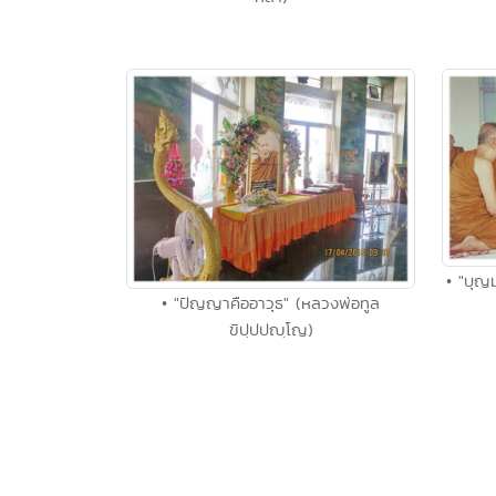
• "บุญ
• "ปัญญาคืออาวุธ" (หลวงพ่อทูล
ขิปฺปปญฺโญ)