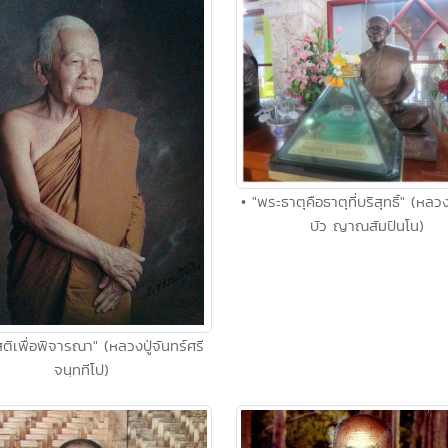
• "พระธาตุคือธาตุที่บริสุทธิ์" (ห
บัว ญาณสัมปันโน)
งสติเพื่อพิจารณา" (หลวงปู่จันทร์ศรี
จนฺททีโป)