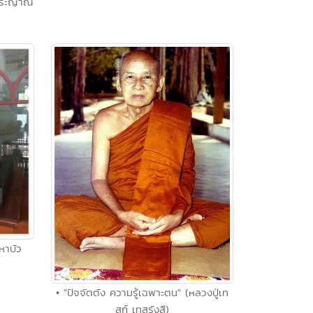
จพระญาณ
หาบัว
• "ปัจจัตตัง ความรู้เฉพาะตน" (หลวงปู่เท
สก์ เทสรังสี)