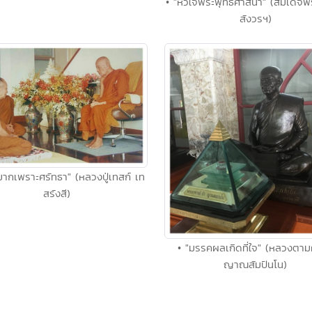
• "หัวใจพระพุทธศาสนา" (สมเด็
สังวรฯ)
มากเพราะศรัทธา" (หลวงปู่เทสก์ เท
สรังสี)
• "มรรคผลเกิดที่ใจ" (หลวงตาม
ญาณสัมปันโน)