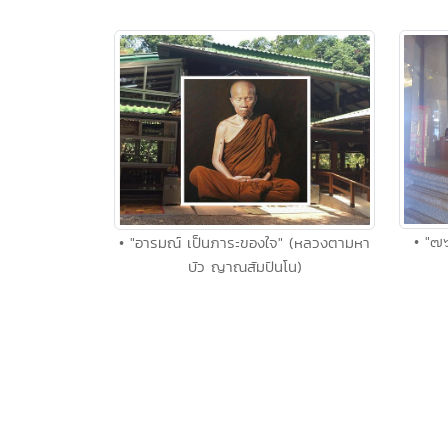
• "๗๖
• "อารมณ์ เป็นภาระของใจ" (หลวงตามหา
บัว ญาณสัมปันโน)