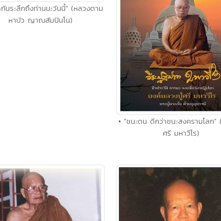
ากันระลึกถึงท่านนะวันนี้" (หลวงตาม
หาบัว ญาณสัมปันโน)
• "ชนะตน ดีกว่าชนะสงครามโลก" (
ศรี มหาวีโร)