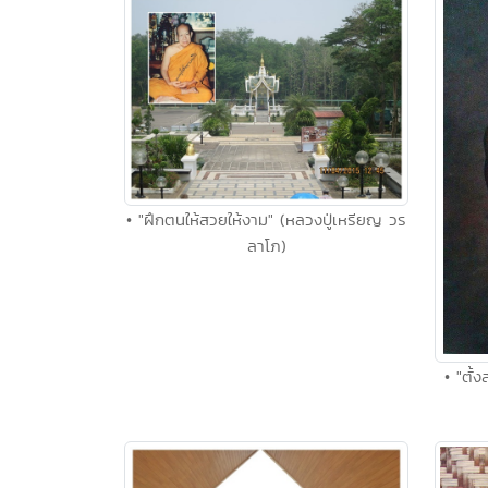
• "ฝึกตนให้สวยให้งาม" (หลวงปู่เหรียญ วร
ลาโภ)
• "ตั้