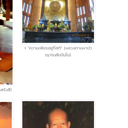
• "ความเพียรอยู่ที่สติ" (หลวงตามหาบัว
ญาณสัมปันโน)
ทสรังสี)