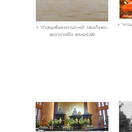
• "ภาวน
• "ทำบุญเพื่อละความตะหนี่" (สมเด็จพระ
พุฒาจารย์โต พรหมรังสี)