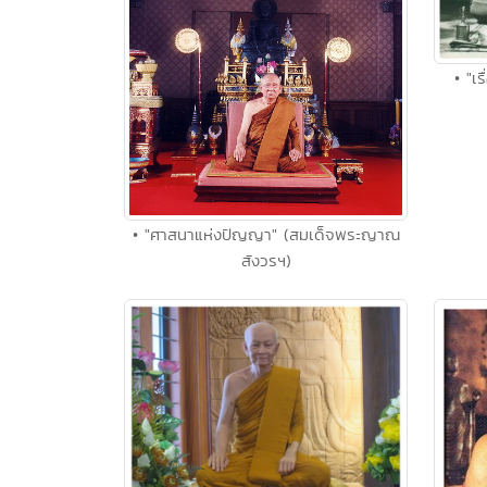
• "เ
• "ศาสนาแห่งปัญญา" (สมเด็จพระญาณ
สังวรฯ)