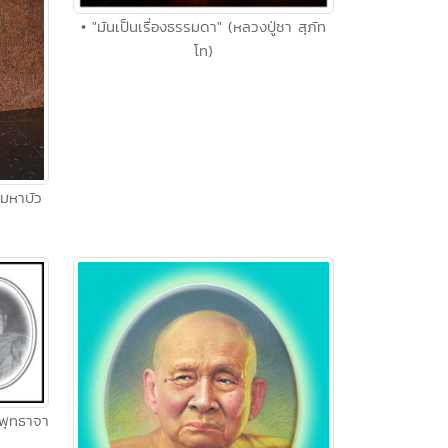
• "มันเป็นเรื่องธรรมดา" (หลวงปู่ชา สุภัท
โท)
ามหาบัว
 พุทธาจา