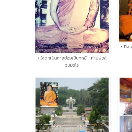
• ปัจจ
• ใจตกเป็นทาสย่อมเป็นทุกข์ : ท่านพ่อลี
ธัมมธโร