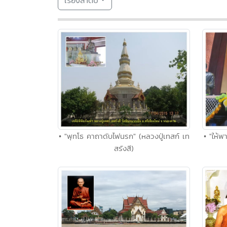
เรียงลำดับ
• "พุทโธ คาถาดับไฟนรก" (หลวงปู่เทสก์ เท
• "ให้
สรังสี)