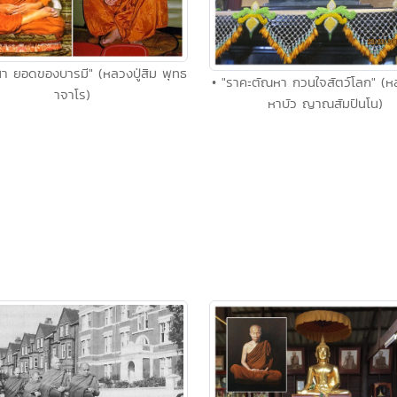
า ยอดของบารมี" (หลวงปู่สิม พุทธ
• "ราคะตัณหา กวนใจสัตว์โลก" (
าจาโร)
หาบัว ญาณสัมปันโน)