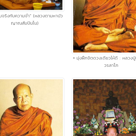
มจริงกับความจำ" (หลวงตามหาบัว
ญาณสัมปันโน)
• มุ่งฝึกจิตดวงเดียวให้ดี : หลวงป
วรลาโภ