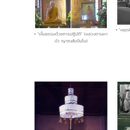
• "หยุดค
• "เห็นธรรมด้วยการปฏิบัติ" (หลวงตามหา
บัว ญาณสัมปันโน)