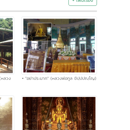
+ เพิ่มเรื่อง
• "อย่าประมาท" (หลวงพ่อทูล ขิปฺปปญฺโญ)
 (หลวง