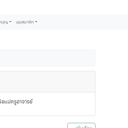
กบุญ
มุมสมาชิก
อแม่ครูอาจารย์