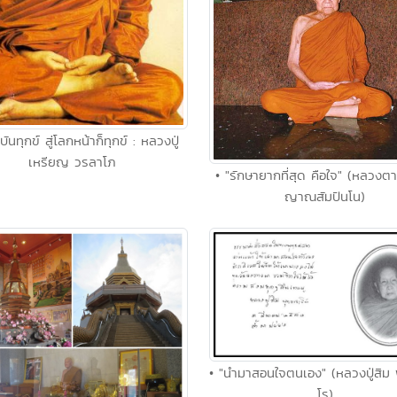
ุบันทุกข์ สู่โลกหน้าก็ทุกข์ : หลวงปู่
เหรียญ วรลาโภ
• "รักษายากที่สุด คือใจ" (หลวงต
ญาณสัมปันโน)
• "นำมาสอนใจตนเอง" (หลวงปู่สิม
โร)