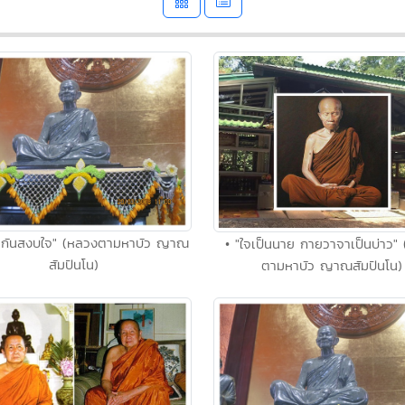
พากันสงบใจ" (หลวงตามหาบัว ญาณ
• "ใจเป็นนาย กายวาจาเป็นบ่าว"
สัมปันโน)
ตามหาบัว ญาณสัมปันโน)