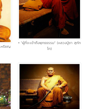
• "ผู้ที่จะเข้าถึงพุทธธรรม" (หลวงปู่ชา สุภัท
ู่เหรียญ
โท)