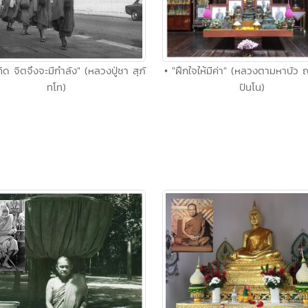
ิด จิตจึงจะมีกำลัง" (หลวงปู่ชา สุภั
• "ฝึกใจให้มีค่า" (หลวงตามหาบัว
ทโท)
ปันโน)