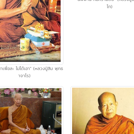
โท)
าเพื่อละ ไม่ได้เอา" (หลวงปู่สิม พุทธ
าจาโร)