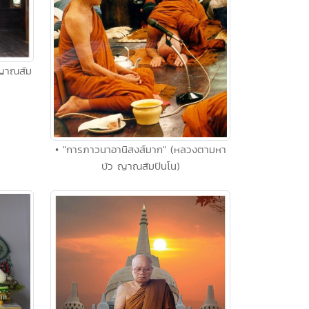
 ญาณสัม
• "การภาวนาอานิสงส์มาก" (หลวงตามหา
บัว ญาณสัมปันโน)