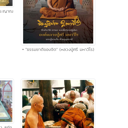
จพระญาณ
• "ธรรมชาติของจิต" (หลวงปู่ศรี มหาวีโร)
า สุภัท