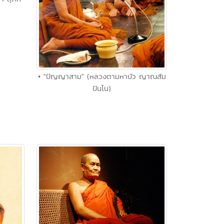
• "ปัญญาสาม" (หลวงตามหาบัว ญาณสัม
ปันโน)