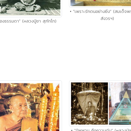
• "เพราะรักตนอย่างยิ่ง" (สมเด็
สังวรฯ)
รื่องธรรมดา" (หลวงปู่ชา สุภัทโท)
• "นิพพาน คือความดับ" (หลวงปู่ช