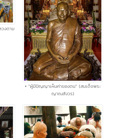
หลวงตาม
• "ผู้มีปัญญาเห็นค่าของตน" (สมเด็จพระ
ญาณสังวร)