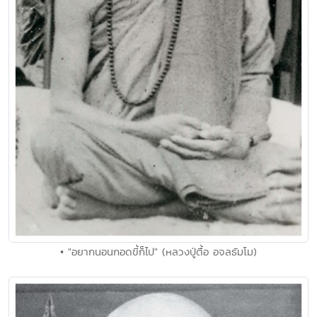
• "อยากนอนกอดขี้ก็ไป" (หลวงปู่ตื้อ อจลธัมโม)