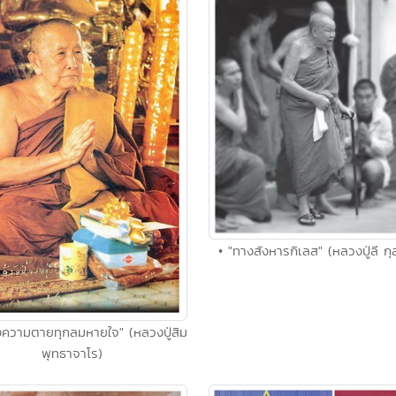
• "ทางสังหารกิเลส" (หลวงปู่ลี ก
ึงความตายทุกลมหายใจ" (หลวงปู่สิม
พุทธาจาโร)