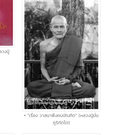
วงปู่
• "เรื่อง วาสนาพึงคบบัณฑิต" (หลวงปู่มั่น
ภูริทัตโต)