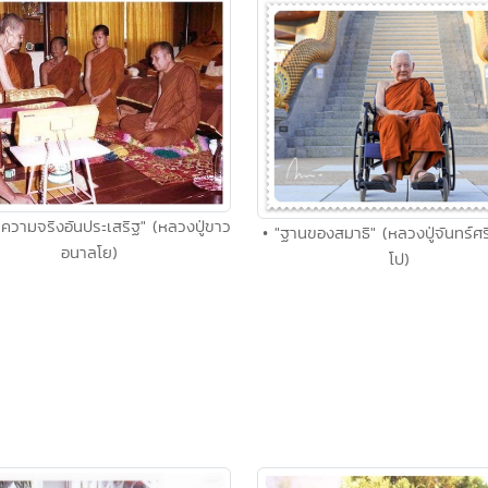
์ ความจริงอันประเสริฐ" (หลวงปู่ขาว
• "ฐานของสมาธิ" (หลวงปู่จันทร์ศร
อนาลโย)
โป)