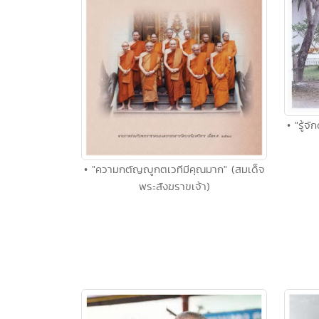
• "รู้จ
• "ความกตัญญูกตเวทีมีคุณมาก" (สมเด็จ
พระสังฆราขเจ้า)