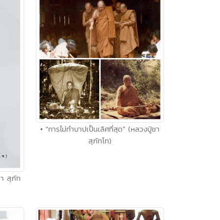
• "การไม่ทำบาปเป็นเลิศที่สุด" (หลวงปู่ชา
สุภัทโท)
ชา สุภัท