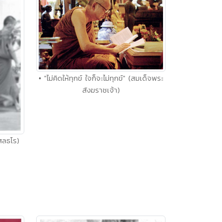
• "ไม่คิดให้ทุกข์ ใจก็จะไม่ทุกข์" (สมเด็จพระ
สังฆราชเจ้า)
ุสลธโร)