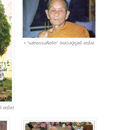
• "หลักธรรมคือจิต" (หลวงปู่ดูลย์ อตุโล)
์ อตุโล)