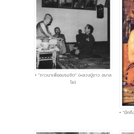
• "ภาวนาเพื่ออบรมจิต" (หลวงปู่ขาว อนาล
โย)
• "นึกถ