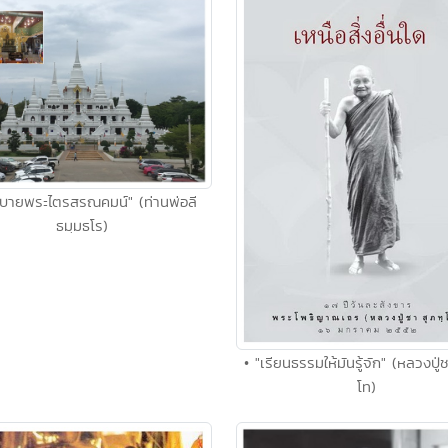
ธิบายพระไตรสรณคมน์" (ท่านพ่อลี
ธมฺมธโร)
• "เรียนธรรมให้มันรู้จัก" (หลวงปู่
โท)