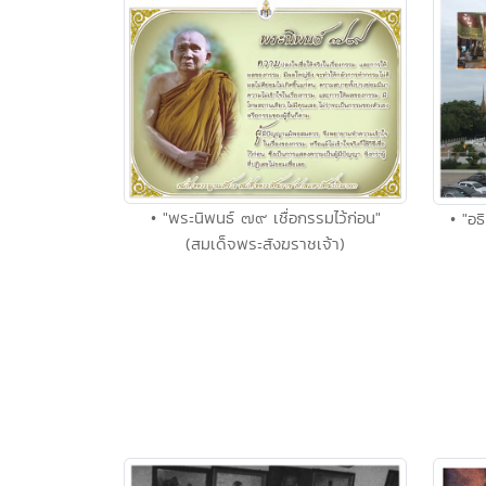
• "พระนิพนธ์ ๗๙ เชื่อกรรมไว้ก่อน"
• "อ
(สมเด็จพระสังฆราชเจ้า)