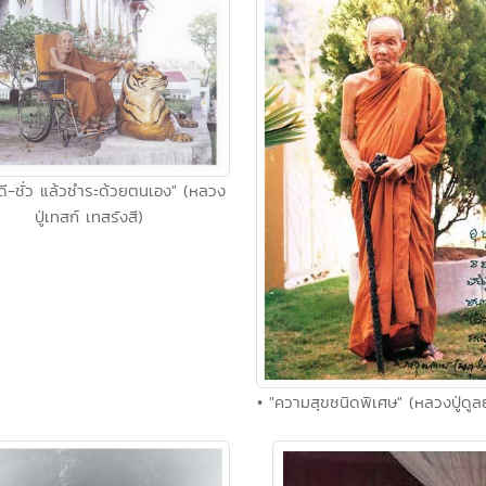
ักดี-ชั่ว แล้วชำระด้วยตนเอง" (หลวง
ปู่เทสก์ เทสรังสี)
• "ความสุขชนิดพิเศษ" (หลวงปู่ดูลย