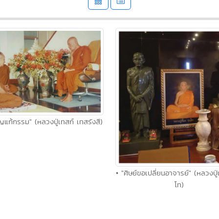
ญแก้กรรม" (หลวงปู่เทสก์ เทสรังสี)
• "ศิษย์ขอเปลี่ยนอาจารย์" (หลวงปู่เจ
โท)