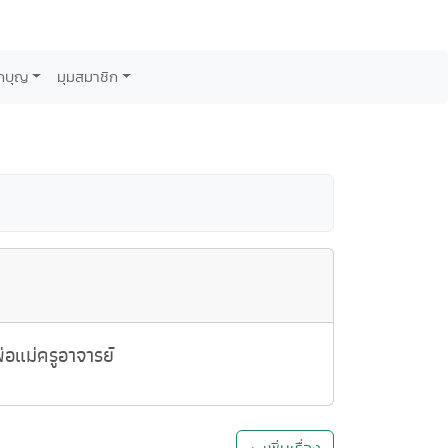
กบุญ
มุมสมาชิก
อแม่ครูอาจารย์