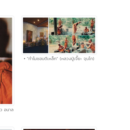
• "ทำไมชอบตีเหล็ก" (หลวงปู่เจี๊ยะ จุนโท)
ขาว อนาล