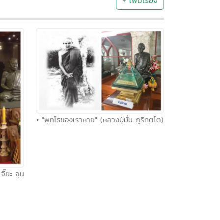
+ เพิ่มเรื่อง
• "พุทโธของเราหาย" (หลวงปู่มั่น ภูริทตฺโต)
ี๊ยะ จุนฺ