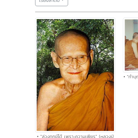
เรียงลำดับ
• "ทำบุ
• "ล่วงทุกข์ได้ เพราะความเพียร" (หลวงปู่