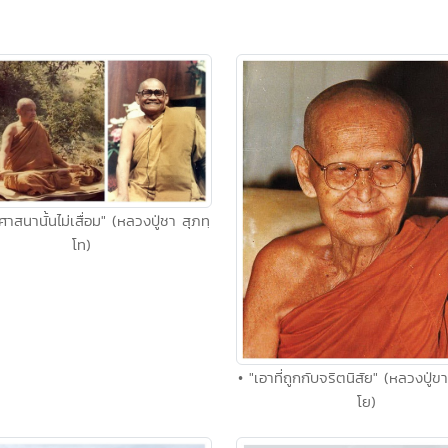
ศาสนานั้นไม่เสื่อม" (หลวงปู่ชา สุภทฺ
โท)
• "เอาที่ถูกกับจริตนิสัย" (หลวงปู่
โย)