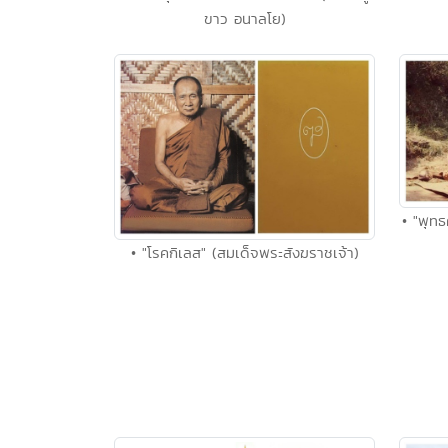
ขาว อนาลโย)
• "พุทธ
• "โรคกิเลส" (สมเด็จพระสังฆราชเจ้า)