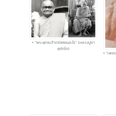
• "พระพุทธเจ้าตรัสสอนอะไร" (หลวงปูชา
สุภัทโท)
• "เพชร