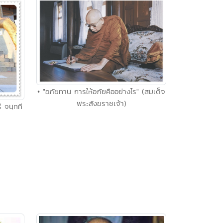
• "อภัยทาน การให้อภัยคืออย่างไร" (สมเด็จ
พระสังฆราชเจ้า)
ี จนฺทที