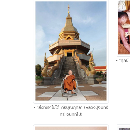
• "ทุกข
• "สิ่งที่เอาไปได้ คือบุญกุศล" (หลวงปู่จันทร์
ศรี จนฺททีโป)