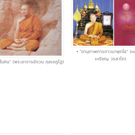
• "อานุภาพการภาวนาพุทโธ" (หล
เหรียญ วรลาโภ)
ในหิน" (พระอาจารย์จวน กุลเชฏโฐ)