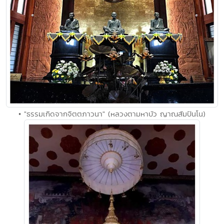
• "ธรรมเกิดจากจิตตภาวนา" (หลวงตามหาบัว ญาณสัมปันโน)