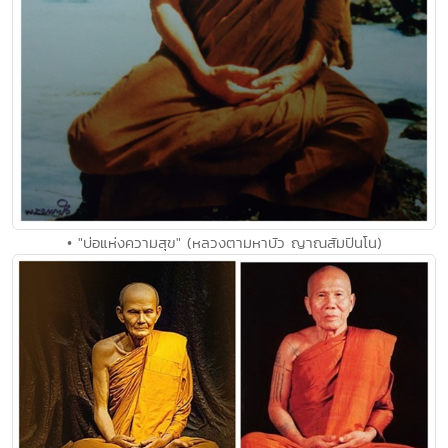
• "บ่อแห่งความสุข" (หลวงตามหาบัว ญาณสัมปันโน)