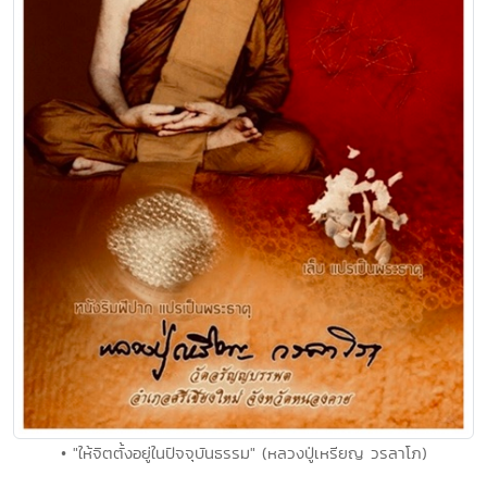
• "ให้จิตตั้งอยู่ในปัจจุบันธรรม" (หลวงปู่เหรียญ วรลาโภ)