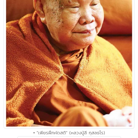
• "เพียรฝึกหัดสติ" (หลวงปู่ลี กุสลธโร)