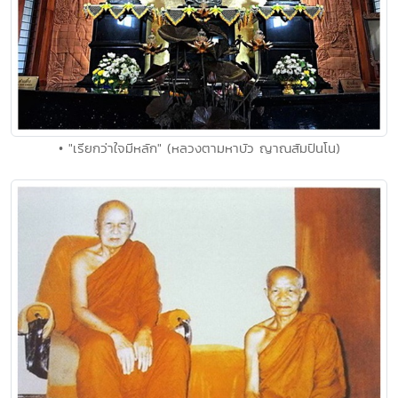
• "เรียกว่าใจมีหลัก" (หลวงตามหาบัว ญาณสัมปันโน)