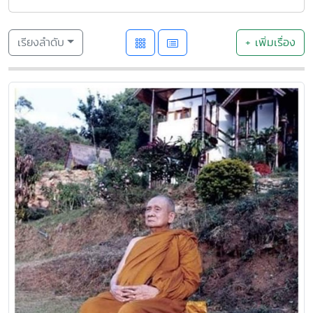
เรียงลำดับ
+ เพิ่มเรื่อง