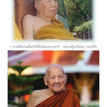
• การให้ทานนั้นทำให้ใจมีเมตตาอารี : หลวงปู่เหรียญ วรลาโภ