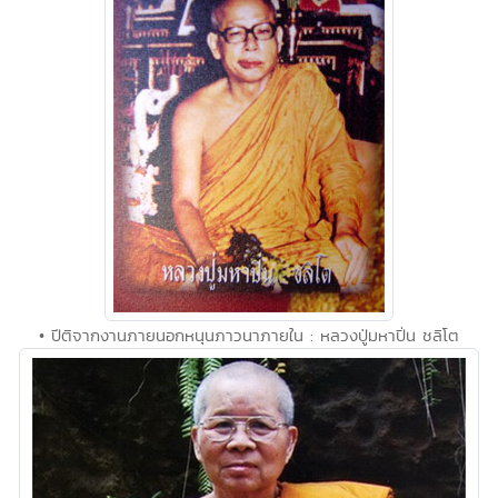
• ปีติจากงานภายนอกหนุนภาวนาภายใน : หลวงปู่มหาปิ่น ชลิโต