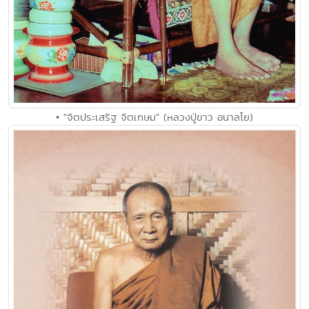
• "จิตประเสริฐ จิตเกษม" (หลวงปู่ขาว อนาลโย)