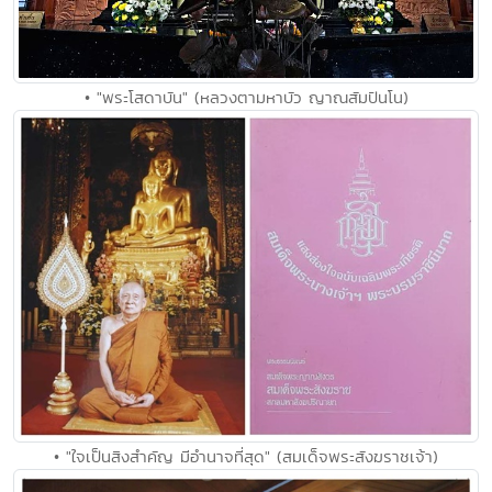
• "พระโสดาบัน" (หลวงตามหาบัว ญาณสัมปันโน)
• "ใจเป็นสิงสำคัญ มีอำนาจที่สุด" (สมเด็จพระสังฆราชเจ้า)