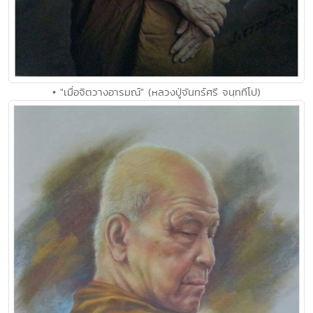
• "เมื่อจิตวางอารมณ์" (หลวงปู่จันทร์ศรี จนฺททีโป)