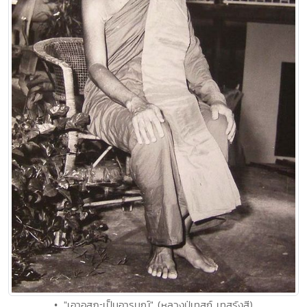
• ."เอาอสุภะเป็นอารมณ์" (หลวงปู่เทสก์ เทสรังสี)