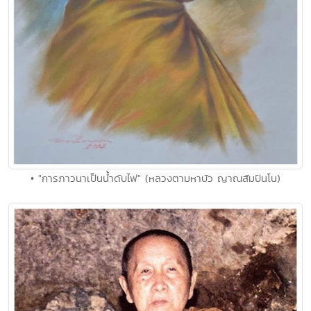
• "การภาวนาเป็นน้ำดับไฟ" (หลวงตามหาบัว ญาณสัมปันโน)