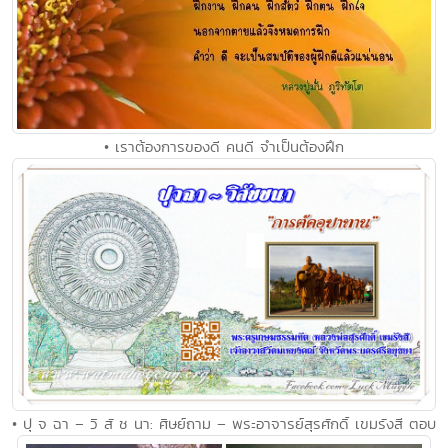
• เราต้องการของดี คนดี จำเป็นต้องฝึก
• ปุ จ ฉา – วิ สั ช นา: ศิษย์ถาม – พระอาจารย์สุรศักดิ์ เขมรังสี ตอบ