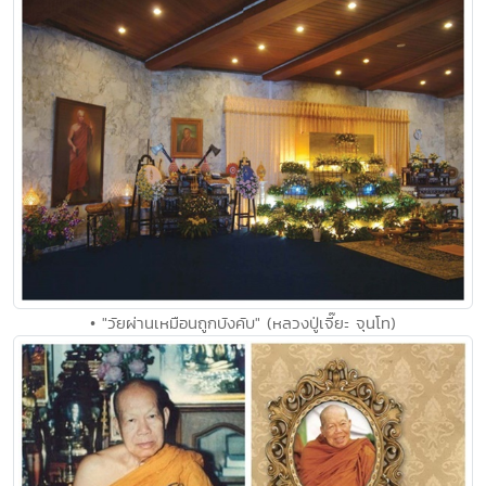
• "วัยผ่านเหมือนถูกบังคับ" (หลวงปู่เจี๊ยะ จุนโท)