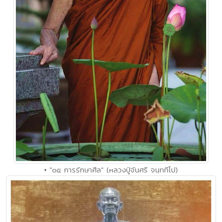
• "๐๕ การรักษาศีล" (หลวงปู่จันศรี จนฺททีโป)