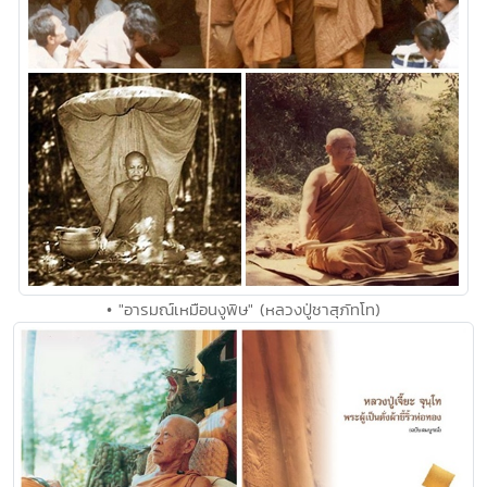
• "อารมณ์เหมือนงูพิษ" (หลวงปู่ชาสุภัทโท)