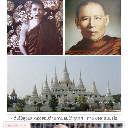
• ต้นไม้สูงและตรงย่อมต้านทานลมได้ทุกทิศ : ท่านพ่อลี ธัมมธโร