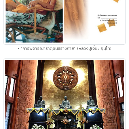
• "การพิจารณาธาตุขันธ์ร่างกาย" (หลวงปู่เจี๊ยะ จุนฺโท)