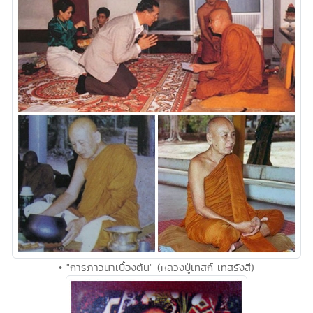
• "การภาวนาเบื้องต้น" (หลวงปู่เทสก์ เทสรังสี)