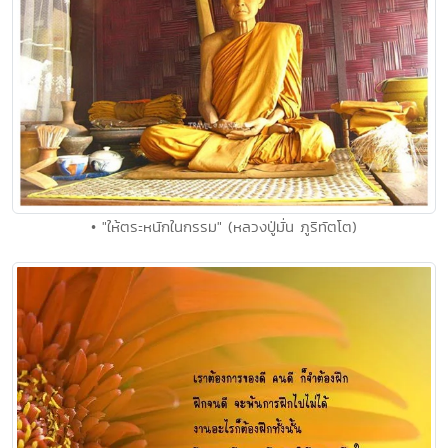
• "ให้ตระหนักในกรรม" (หลวงปู่มั่น ภูริทัตโต)