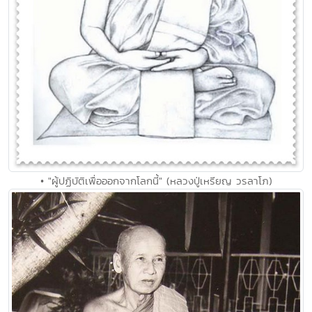
• "ผู้ปฏิบัติเพื่อออกจากโลกนี้" (หลวงปู่เหรียญ วรลาโภ)