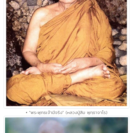
• "พระพุทธเจ้ามีจริง" (หลวงปู่สิม พุทฺธาจาโร)