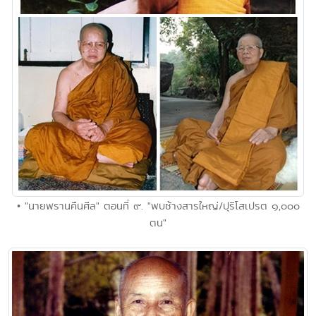
• "นายพรานคืนศีล" ตอนที่ ๙. "พบช้างสารใหญ่/ปุริโสเปรต ๑,๐๐๐
ตน"