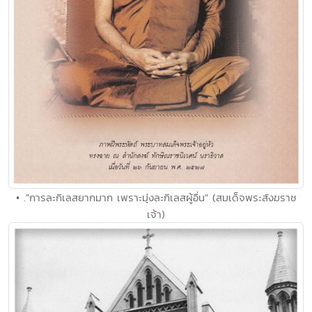
• ."การละกิเลสยากมาก เพราะมุ่งละกิเลสผู้อื่น" (สมเด็จพระสังฆราช
เจ้า)