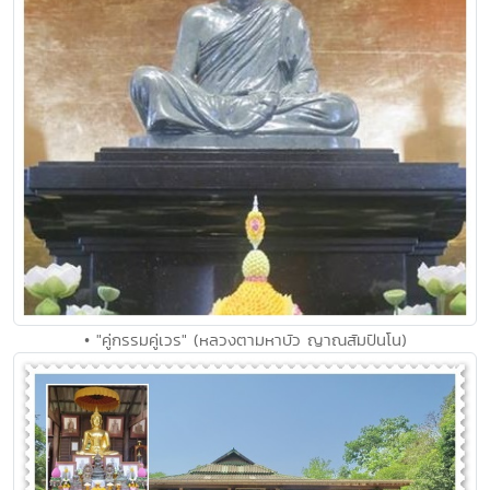
• "คู่กรรมคู่เวร" (หลวงตามหาบัว ญาณสัมปันโน)