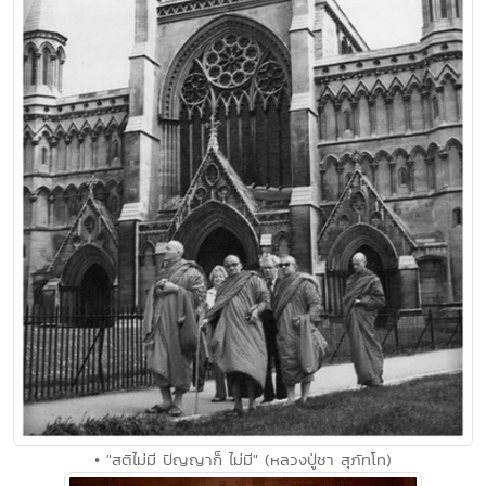
• "สติไม่มี ปัญญาก็ ไม่มี" (หลวงปู่ชา สุภัทโท)