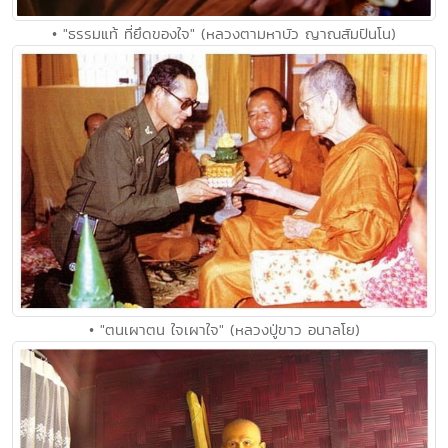
• "ธรรมแท้ ที่ยึดของใจ" (หลวงตามหาบัว ญาณสัมปันโน)
• "ตนเผาตน ใจเผาใจ" (หลวงปู่ขาว อนาลโย)