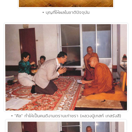
• บุญที่ให้ผลในชาติปัจจุบัน
• "ศีล" ทำให้เป็นคนดีงามตราบเท่าชรา (หลวงปู่เทสก์ เทสรังสี)