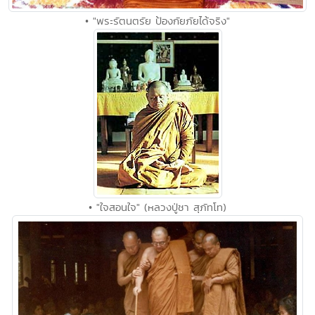
• "พระรัตนตรัย ป้องกัยภัยได้จริง"
• "ใจสอนใจ" (หลวงปู่ชา สุภัทโท)