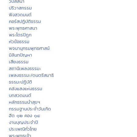
วิปัสสนา
ปริวาสกรรม
ฟังสวดมนต์
คอร์สปฏิบัติธรรม
พระพุทธศาสนา
พระไตรปิฏก
หัวข้อธรรม
พจนานุกรมพุทธศาสน์
มิลินทปัญหา
เสียงธรรม
สถานีเพลงธรรมะ
เพลงธรรมะ/ดนตรีสมาธิ
ธรรมะปฏิบัติ
คลังแสงแห่งธรรม
บทสวดมนต์
หลักธรรมนำสุขฯ
กรรมฐานประจำวันเกิด
ฮีต ๑๒ คอง ๑๔
งานบุญประจำปี
ประเพณีทั่วไทย
พระพุทธเจ้า