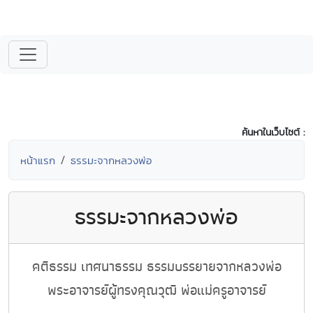
ค้นหาในเว็บไซต์ :
หน้าแรก
ธรรมะจากหลวงพ่อ
ธรรมะจากหลวงพ่อ
คติธรรม เทศนาธรรม ธรรมบรรยายจากหลวงพ่อ
พระอาจารย์ผู้ทรงคุณวุฒิ พ่อแม่ครูอาจารย์