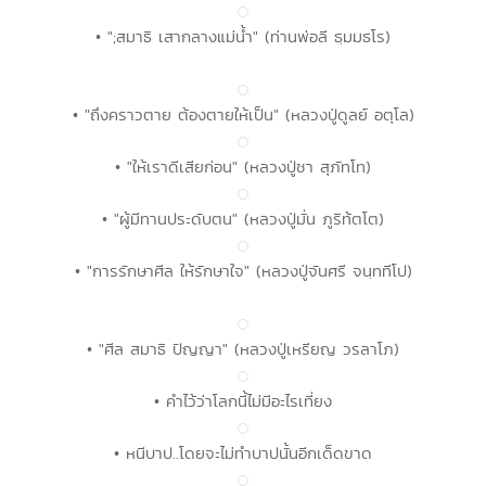
• ";สมาธิ เสากลางแม่น้ำ" (ท่านพ่อลี ธฺมมธโร)
• "ถึงคราวตาย ต้องตายให้เป็น" (หลวงปู่ดูลย์ อตุโล)
• "ให้เราดีเสียก่อน" (หลวงปู่ชา สุภัทโท)
• "ผู้มีทานประดับตน" (หลวงปู่มั่น ภูริท้ตโต)
• "การรักษาศีล ให้รักษาใจ" (หลวงปู่จันศรี จนฺททีโป)
• "ศีล สมาธิ ปัญญา" (หลวงปู่เหรียญ วรลาโภ)
• คำไว้ว่าโลกนี้ไม่มีอะไรเที่ยง
• หนีบาป..โดยจะไม่ทำบาปนั้นอีกเด็ดขาด