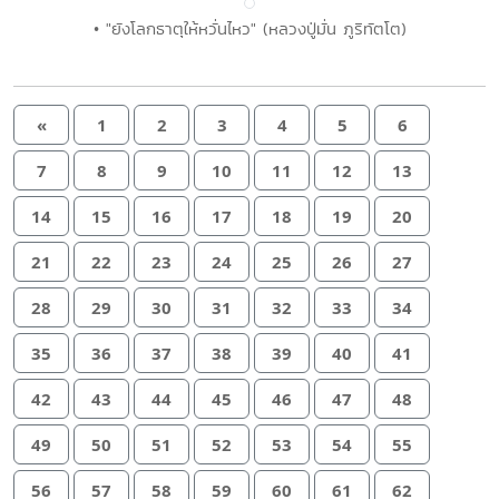
• "ยังโลกธาตุให้หวั่นไหว" (หลวงปู่มั่น ภูริทัตโต)
«
1
2
3
4
5
6
7
8
9
10
11
12
13
14
15
16
17
18
19
20
21
22
23
24
25
26
27
28
29
30
31
32
33
34
35
36
37
38
39
40
41
42
43
44
45
46
47
48
49
50
51
52
53
54
55
56
57
58
59
60
61
62