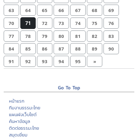
63
64
65
66
67
68
69
71
70
72
73
74
75
76
77
78
79
80
81
82
83
84
85
86
87
88
89
90
91
92
93
94
95
»
Go To Top
หน้าแรก
ทีมงานธรรมะไทย
แผนผังเว็บไซต์
ค้นหาข้อมูล
ติดต่อธรรมะไทย
สมุดเยี่ยม