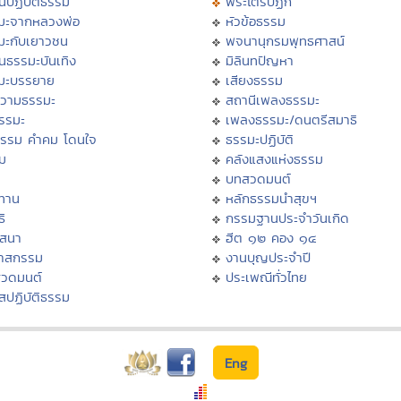
นปฏิบัติธรรม
พระไตรปิฏก
มะจากหลวงพ่อ
หัวข้อธรรม
มะกับเยาวชน
พจนานุกรมพุทธศาสน์
นธรรมะบันเทิง
มิลินทปัญหา
มะบรรยาย
เสียงธรรม
วามธรรมะ
สถานีเพลงธรรมะ
ธรรมะ
เพลงธรรมะ/ดนตรีสมาธิ
ธรรม คำคม โดนใจ
ธรรมะปฏิบัติ
ม
คลังแสงแห่งธรรม
บทสวดมนต์
ทาน
หลักธรรมนำสุขฯ
ิ
กรรมฐานประจำวันเกิด
สสนา
ฮีต ๑๒ คอง ๑๔
วาสกรรม
งานบุญประจำปี
สวดมนต์
ประเพณีทั่วไทย
สปฏิบัติธรรม
Eng