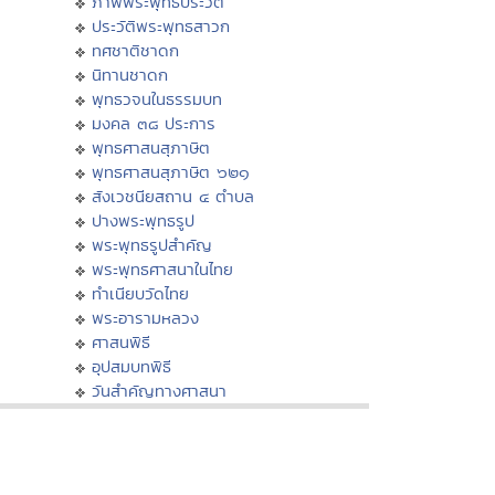
ภาพพระพุทธประวัติ
ประวัติพระพุทธสาวก
ทศชาติชาดก
นิทานชาดก
พุทธวจนในธรรมบท
มงคล ๓๘ ประการ
พุทธศาสนสุภาษิต
พุทธศาสนสุภาษิต ๖๒๑
สังเวชนียสถาน ๔ ตำบล
ปางพระพุทธรูป
พระพุทธรูปสำคัญ
พระพุทธศาสนาในไทย
ทำเนียบวัดไทย
พระอารามหลวง
ศาสนพิธี
อุปสมบทพิธี
วันสำคัญทางศาสนา