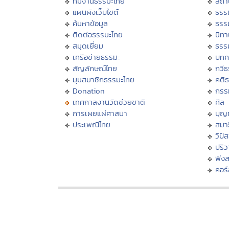
ทีมงานธรรมะไทย
สถา
แผนผังเว็บไซต์
ธรร
ค้นหาข้อมูล
ธรร
ติดต่อธรรมะไทย
นิทา
สมุดเยี่ยม
ธรร
เครือข่ายธรรมะ
บทค
สัญลักษณ์ไทย
กวี
มุมสมาชิกธรรมะไทย
คติ
Donation
กรร
เทศกาลงานวัดช่วยชาติ
ศีล
การเผยแผ่ศาสนา
บุญ
ประเพณีไทย
สมาธ
วิปั
ปริ
ฟัง
คอร์