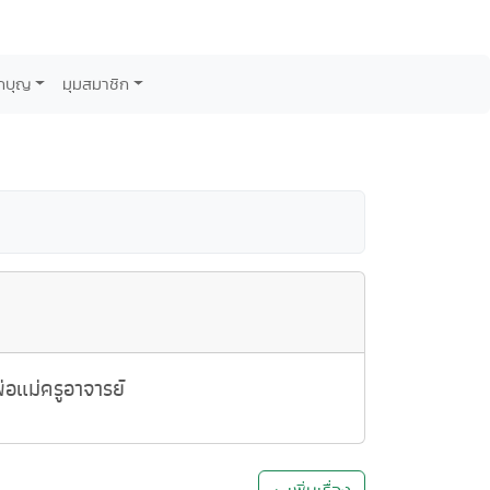
กบุญ
มุมสมาชิก
อแม่ครูอาจารย์