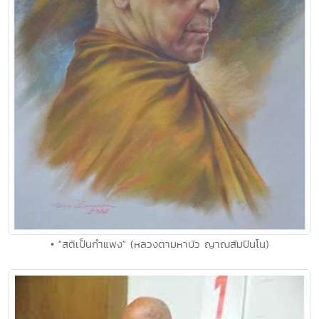
• "สติเป็นกำแพง" (หลวงตามหาบัว ญาณสัมปันโน)