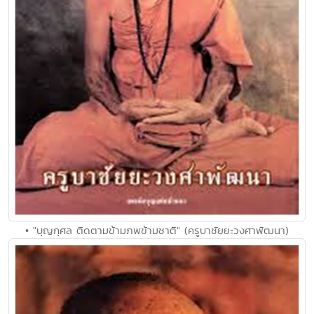
• "บุญกุศล ติดตามข้ามภพข้ามชาติ" (ครูบาชัยยะวงศาพัฒนา)