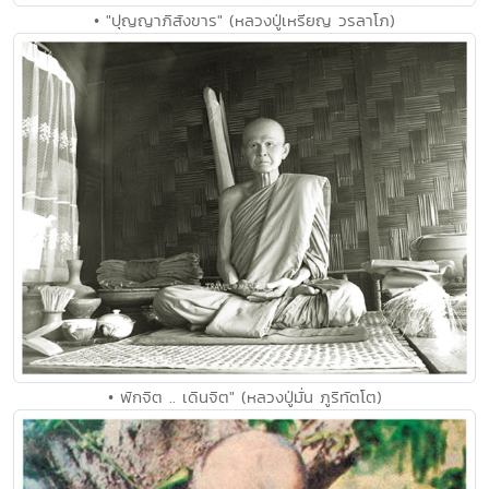
• "ปุญญาภิสังขาร" (หลวงปู่เหรียญ วรลาโภ)
• พักจิต .. เดินจิต" (หลวงปู่มั่น ภูริทัตโต)