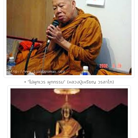
• "ไม่ผูกเวร ผูกกรรม" (หลวงปู่เหรียญ วรลาโภ)