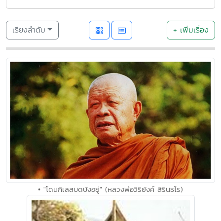
เรียงลำดับ
+ เพิ่มเรื่อง
• "โดนกิเลสบดบังอยู่" (หลวงพ่อวิริยังค์ สิรินธโร)