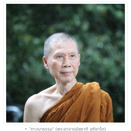
• ."ภาวนาธรรม" (พระอาจารย์สุชาติ อภิชาโต)