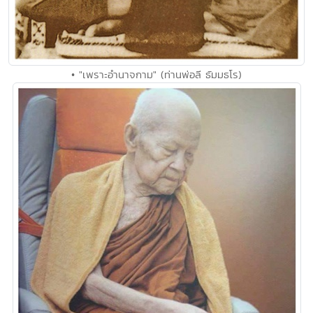
• "เพราะอำนาจกาม" (ท่านพ่อลี ธัมมธโร)