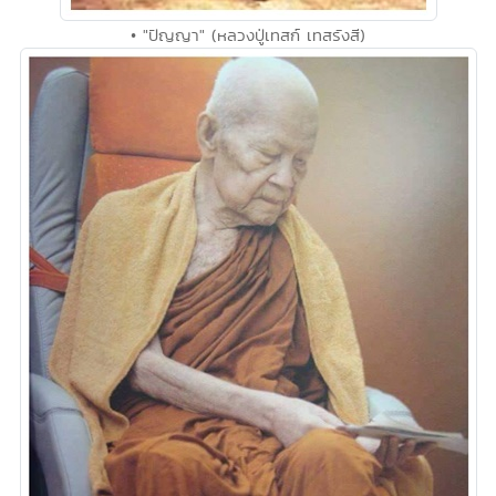
• "ปัญญา" (หลวงปู่เทสก์ เทสรังสี)