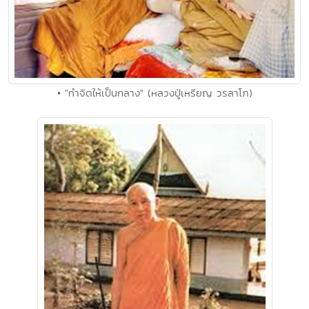
• "ทำจิตให้เป็นกลาง" (หลวงปู่เหรียญ วรลาโภ)