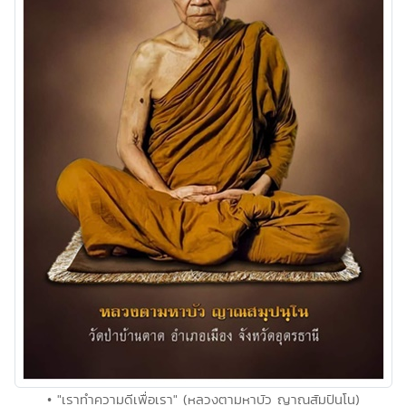
• "เราทำความดีเพื่อเรา" (หลวงตามหาบัว ญาณสัมปันโน)