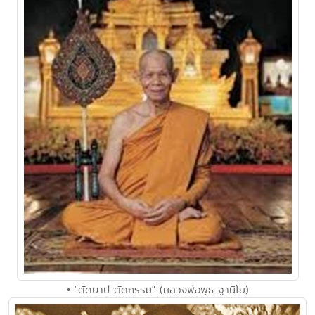
• "ตัดบาป ตัดกรรม" (หลวงพ่อพุธ ฐานิโย)