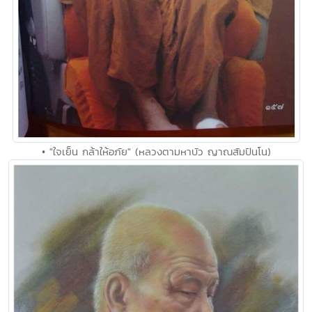
• "ใจเย็น กล้าให้อภัย" (หลวงตามหาบัว ญาณสัมปันโน)