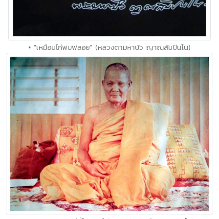
• "เหมือนไก่พบพลอย" (หลวงตามหาบัว ญาณสัมปันโน)