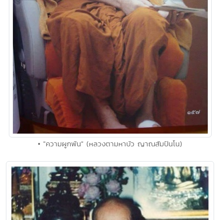
• "ความผูกพัน" (หลวงตามหาบัว ญาณสัมปันโน)