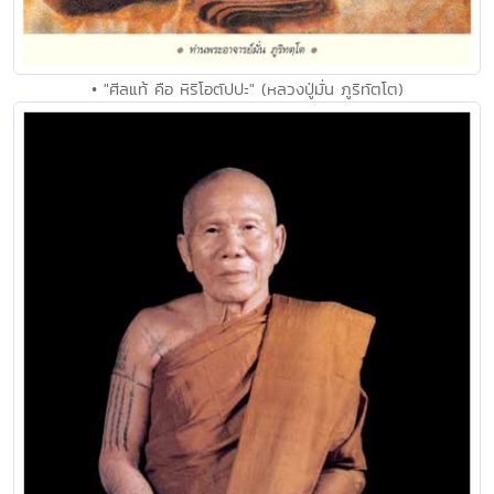
• "ศีลแท้ คือ หิริโอตัปปะ" (หลวงปู่มั่น ภูริทัตโต)