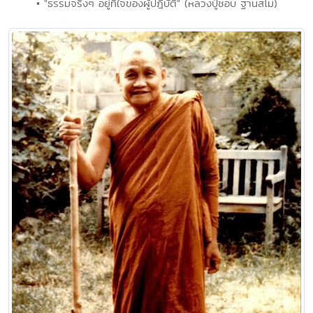
• "ธรรมจริงๆ อยู่ที่ใจของผู้ปฎิบัติ" (หลวงปู่ชอบ ฐานสโม)