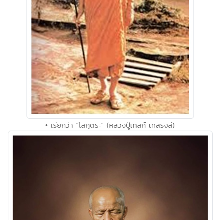
• เรียกว่า "โลกุตระ" (หลวงปู่เทสก์ เทสรังสี)