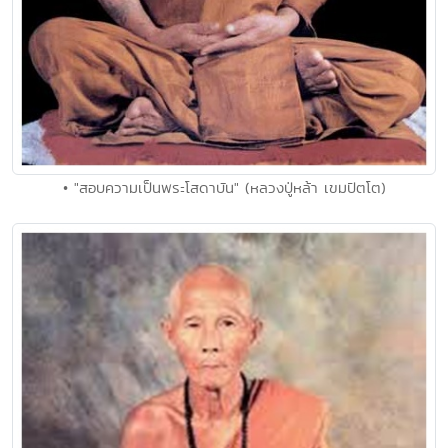
• "สอบความเป็นพระโสดาบัน" (หลวงปู่หล้า เขมปัตโต)