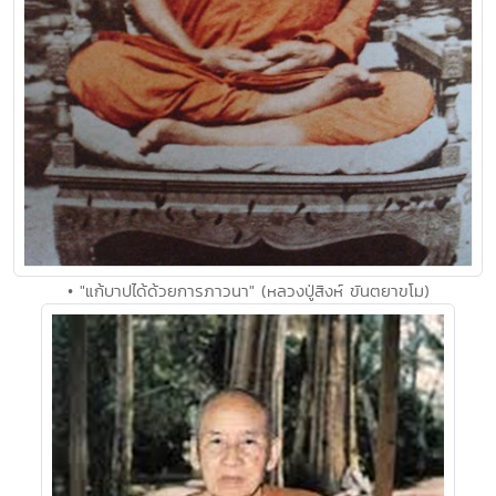
• "แก้บาปได้ด้วยการภาวนา" (หลวงปู่สิงห์ ขันตยาขโม)