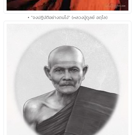
• "จงปฎิบัติอย่างตนโง่" (หลวงปู่ดูลย์ อตุโล)