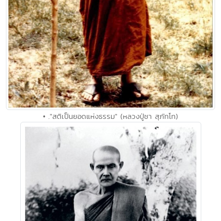
• ."สติเป็นยอดแห่งธรรม" (หลวงปู่ชา สุภัทโท)