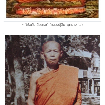
• "ให้อภัยเสียเถอะ" (หลวงปู่สิม พุทธาจาโร)