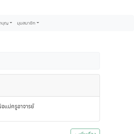
กบุญ
มุมสมาชิก
อแม่ครูอาจารย์