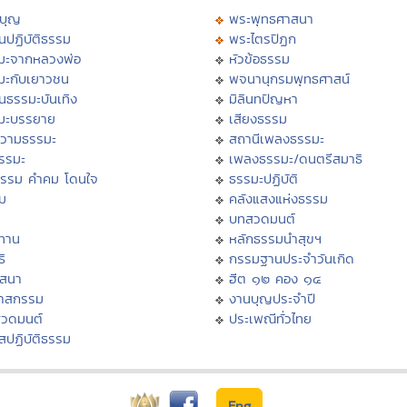
บุญ
พระพุทธศาสนา
นปฏิบัติธรรม
พระไตรปิฏก
มะจากหลวงพ่อ
หัวข้อธรรม
มะกับเยาวชน
พจนานุกรมพุทธศาสน์
นธรรมะบันเทิง
มิลินทปัญหา
มะบรรยาย
เสียงธรรม
วามธรรมะ
สถานีเพลงธรรมะ
ธรรมะ
เพลงธรรมะ/ดนตรีสมาธิ
ธรรม คำคม โดนใจ
ธรรมะปฏิบัติ
ม
คลังแสงแห่งธรรม
บทสวดมนต์
ทาน
หลักธรรมนำสุขฯ
ิ
กรรมฐานประจำวันเกิด
สสนา
ฮีต ๑๒ คอง ๑๔
วาสกรรม
งานบุญประจำปี
สวดมนต์
ประเพณีทั่วไทย
สปฏิบัติธรรม
Eng