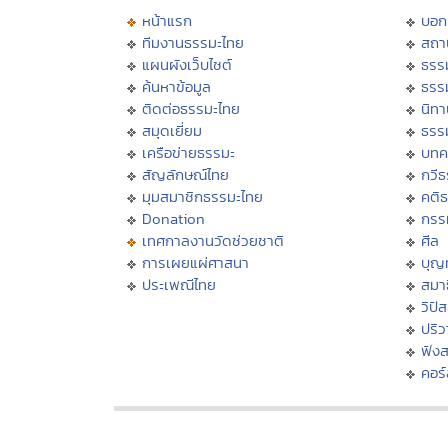
หน้าแรก
บอก
ทีมงานธรรมะไทย
สถา
แผนผังเว็บไซต์
ธรร
ค้นหาข้อมูล
ธรร
ติดต่อธรรมะไทย
นิทา
สมุดเยี่ยม
ธรร
เครือข่ายธรรมะ
บทค
สัญลักษณ์ไทย
กวี
มุมสมาชิกธรรมะไทย
คติ
Donation
กรร
เทศกาลงานวัดช่วยชาติ
ศีล
การเผยแผ่ศาสนา
บุญ
ประเพณีไทย
สมาธ
วิปั
ปริ
ฟัง
คอร์