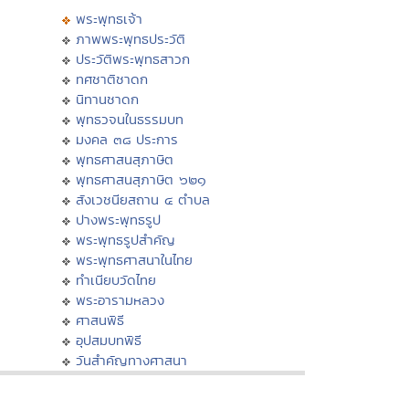
พระพุทธเจ้า
ภาพพระพุทธประวัติ
ประวัติพระพุทธสาวก
ทศชาติชาดก
นิทานชาดก
พุทธวจนในธรรมบท
มงคล ๓๘ ประการ
พุทธศาสนสุภาษิต
พุทธศาสนสุภาษิต ๖๒๑
สังเวชนียสถาน ๔ ตำบล
ปางพระพุทธรูป
พระพุทธรูปสำคัญ
พระพุทธศาสนาในไทย
ทำเนียบวัดไทย
พระอารามหลวง
ศาสนพิธี
อุปสมบทพิธี
วันสำคัญทางศาสนา