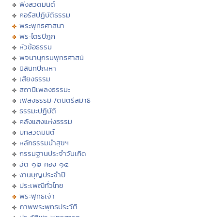
ฟังสวดมนต์
คอร์สปฏิบัติธรรม
พระพุทธศาสนา
พระไตรปิฏก
หัวข้อธรรม
พจนานุกรมพุทธศาสน์
มิลินทปัญหา
เสียงธรรม
สถานีเพลงธรรมะ
เพลงธรรมะ/ดนตรีสมาธิ
ธรรมะปฏิบัติ
คลังแสงแห่งธรรม
บทสวดมนต์
หลักธรรมนำสุขฯ
กรรมฐานประจำวันเกิด
ฮีต ๑๒ คอง ๑๔
งานบุญประจำปี
ประเพณีทั่วไทย
พระพุทธเจ้า
ภาพพระพุทธประวัติ