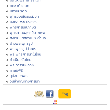
ประวัติพระพุทธสาวก
ทศชาติชาดก
นิทานชาดก
พุทธวจนในธรรมบท
มงคล ๓๘ ประการ
พุทธศาสนสุภาษิต
พุทธศาสนสุภาษิต ๖๒๑
สังเวชนียสถาน ๔ ตำบล
ปางพระพุทธรูป
พระพุทธรูปสำคัญ
พระพุทธศาสนาในไทย
ทำเนียบวัดไทย
พระอารามหลวง
ศาสนพิธี
อุปสมบทพิธี
วันสำคัญทางศาสนา
Eng