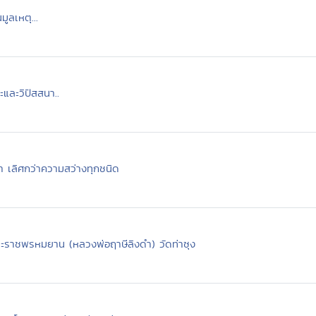
ูลเหตุ...
ละวิปัสสนา..
 เลิศกว่าความสว่างทุกชนิด
ระราชพรหมยาน (หลวงพ่อฤาษีลิงดำ) วัดท่าซุง