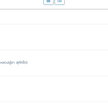
ลวงปู่ชา สุภัทโท)