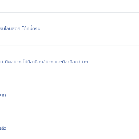
ไลน์สดๆ ได้ที่นี้ครับ
น..มีผลมาก ไม่มีอานิสงส์มาก และมีอานิสงส์มาก
ยาก
แล้ว