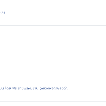
ทใคร
บัน โดย พระราชพรหมยาน (หลวงพ่อฤาษีลิงดำ)