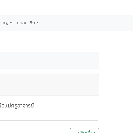
กบุญ
มุมสมาชิก
อแม่ครูอาจารย์