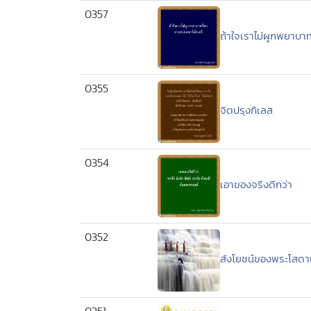
0357
ถ้าใจเราไม่ผูกพยาบา
0355
จิตปรุงกิเลส
0354
เอาของจริงดีกว่า
0352
สังโยชน์ของพระโสดา