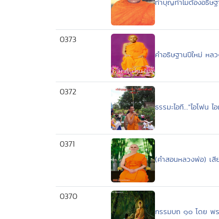
ทำบุญทำไมต้องอธิษฐา
0373
คำอธิษฐานปีใหม่ หลวง
0372
ธรรมะไอที..."ไอโฟน ไ
0371
(คำสอนหลวงพ่อ) เสียอะไ
0370
กรรมบถ ๑๐ โดย พระ