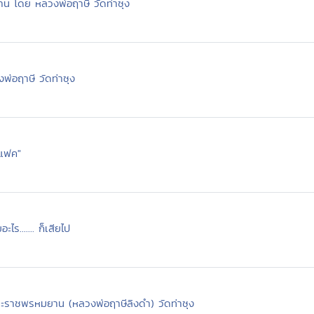
น โดย หลวงพ่อฤาษี วัดท่าซุง
พ่อฤาษี วัดท่าซุง
อแฟค"
ร....... ก็เสียไป
ราชพรหมยาน (หลวงพ่อฤาษีลิงดำ) วัดท่าซุง