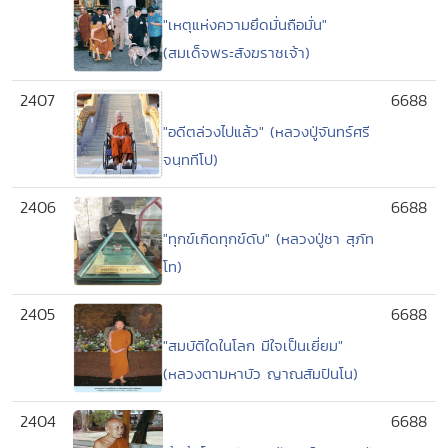
"เหตุแห่งความยึดมั่นถือมั่น"
(สมเด็จพระสังฆราชเจ้า)
2407
6688
"อดีตล่วงไปแล้ว" (หลวงปู่จันทร์ศรี
จนฺททีโป)
2406
6688
"ทุกข์เกิดทุกข์ดับ" (หลวงปู่ชา สุภัท
โท)
2405
6688
"สมบัติใดในโลก มีใจเป็นเยี่ยม"
(หลวงตามหาบัว ญาณสัมปันโน)
2404
6688