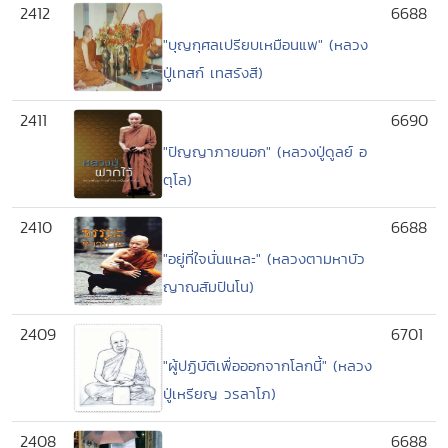
2412
6688
"บุญกุศลเปรียบเหมือนแพ" (หลวง
ปู่เทสก์ เทสรังสี)
2411
6690
"ปัญญาภายนอก" (หลวงปู่ดูลย์ อ
ตุโล)
2410
6688
"อยู่ที่ใจนั่นแหละ" (หลวงตามหาบัว
ญาณสัมปันโน)
2409
6701
"ผู้ปฏิบัติเพื่อออกจากโลกนี้" (หลวง
ปู่เหรียญ วรลาโภ)
2408
6688