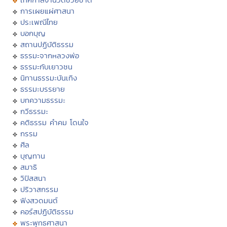
การเผยแผ่ศาสนา
ประเพณีไทย
บอกบุญ
สถานปฏิบัติธรรม
ธรรมะจากหลวงพ่อ
ธรรมะกับเยาวชน
นิทานธรรมะบันเทิง
ธรรมะบรรยาย
บทความธรรมะ
กวีธรรมะ
คติธรรม คำคม โดนใจ
กรรม
ศีล
บุญทาน
สมาธิ
วิปัสสนา
ปริวาสกรรม
ฟังสวดมนต์
คอร์สปฏิบัติธรรม
พระพุทธศาสนา