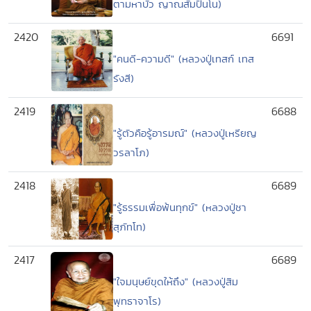
ตามหาบัว ญาณสัมปันโน)
2420
6691
"คนดี-ความดี" (หลวงปู่เทสก์ เทส
รังสี)
2419
6688
"รู้ตัวคือรู้อารมณ์" (หลวงปู่เหรียญ
วรลาโภ)
2418
6689
"รู้ธรรมเพื่อพ้นทุกข์" (หลวงปู่ชา
สุภัทโท)
2417
6689
"ใจมนุษย์ขุดให้ถึง" (หลวงปู่สิม
พุทธาจาโร)