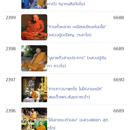
หาบัว ญาณสัมปันโน)
2399
6688
"กามทั้งหลาย เหมือนเขียงหั่นเนื้อ"
(หลวงปู่เหรียญ วรลาโภ)
2398
6689
"บูชาแก้วสามประการ" (หลวงปู่จัน
ทา ถาวโร)
2397
6690
"การภาวนาพุทโธ ไม่ใช่งานหนัก"
(สมเด็จพระสังฆราชเจ้า)
2396
6689
"ให้เอาชนะตัวเอง" (หลวงพ่อชา สุภ
ทโท)