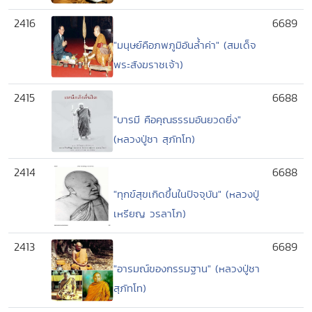
2416
6689
"มนุษย์คือภพภูมิอันล้ำค่า" (สมเด็จ
พระสังฆราชเจ้า)
2415
6688
"บารมี คือคุณธรรมอันยวดยิ่ง"
(หลวงปู่ชา สุภัทโท)
2414
6688
"ทุกข์สุขเกิดขึ้นในปัจจุบัน" (หลวงปู่
เหรียญ วรลาโภ)
2413
6689
"อารมณ์ของกรรมฐาน" (หลวงปู่ชา
สุภัทโท)