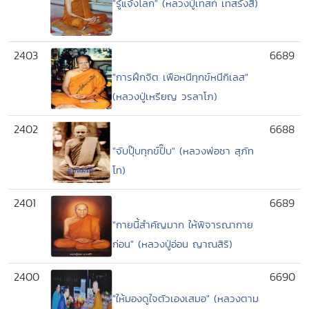
"รู้แจ้งโลก" (หลวงปู่เทสก์ เทสรังสี)
2403
6689
"การฝึกจิต เพือหนีทุกข์หนีกิเลส"
(หลวงปู่เหรียญ วรลาโภ)
2402
6688
"จับปุ๊บทุกข์ปั๊บ" (หลวงพ่อชา สุภัท
โท)
2401
6689
"กายนี้สำคัญมาก ให้พิจารณากาย
ก่อน" (หลวงปู่อ่อน ญาณสิริ)
2400
6690
"ให้มองดูใจตัวเองเสมอ" (หลวงตาม