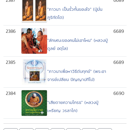
2387
6689
"ภาวนา เป็นรั้วกั้นของใจ" (ปู่มั่น
ภูริทัตโต)
2386
6689
"ลักษณะของคนไม่เอาไหน" (หลวงปู่
ดูลย์ อตุโล)
2385
6689
"ภาวนาเพื่อหาวิธีดับทุกข์" (พระอา
จารย์เปลียน ปัญญาปทีโป)
2384
6690
"เสียดายความโกรธ" (หลวงปู่
เหรียญ วรลาโภ)