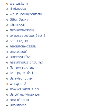
พระไตรปิฏก
หัวข้อธรรม
พจนานุกรมพุทธศาสน์
มิลินทปัญหา
เสียงธรรม
สถานีเพลงธรรมะ
เพลงธรรมะ/ดนตรีสมาธิ
ธรรมะปฏิบัติ
คลังแสงแห่งธรรม
บทสวดมนต์
หลักธรรมนำสุขฯ
กรรมฐานประจำวันเกิด
ฮีต ๑๒ คอง ๑๔
งานบุญประจำปี
ประเพณีทั่วไทย
พระพุทธเจ้า
ภาพพระพุทธประวัติ
ประวัติพระพุทธสาวก
ทศชาติชาดก
นิทานชาดก