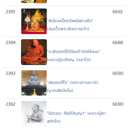
2395
6692
"สันโดษเป็นทรัพย์อย่างยิ่ง"
(สมเด็จพระสังฆราชเจ้า)
2394
6688
"จะพ้นทุกข์ได้ต้องทำจิตให้สงบ"
(หลวงปู่เหรียญ วรลาโภ)
2393
6690
"สอนลงที่ใจ" (หลวงตามหาบัว
ญาณสัมปันโน)
2392
6690
"มีธรรมะ คือมีปัญญา" (หลวงปู่ชา
สุภัทโท)