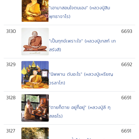
"เอามาสอนใจตนเอง" (หลวงปู่สิม
พุทธาจาโร)
3130
6693
"เป็นทุกข์เพราะใจ" (หลวงปู่เทสก์ เท
สรังสี)
3129
6692
"นิพพาน ดับอะไร" (หลวงปู่เหรียญ
วรลาโภ)
3128
6691
"ตายก็ตาย อยู่ก็อยู่" (หลวงปู่ลี กุ
สลธโร)
3127
6691