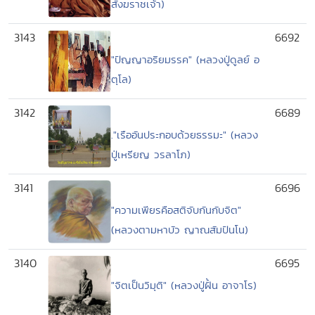
สังฆราชเจ้า)
3143
6692
"ปัญญาอริยมรรค" (หลวงปู่ดูลย์ อ
ตุโล)
3142
6689
."เรืออันประกอบด้วยธรรมะ" (หลวง
ปู่เหรียญ วรลาโภ)
3141
6696
"ความเพียรคือสติจับกันกับจิต"
(หลวงตามหาบัว ญาณสัมปันโน)
3140
6695
"จิตเป็นวิมุติ" (หลวงปู่ฝั้น อาจาโร)