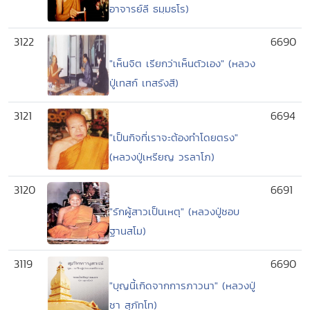
อาจารย์ลี ธมฺมธโร)
3122
6690
"เห็นจิต เรียกว่าเห็นตัวเอง" (หลวง
ปู่เทสก์ เทสรังสี)
3121
6694
"เป็นกิจที่เราจะต้องทำโดยตรง"
(หลวงปู่เหรียญ วรลาโภ)
3120
6691
"รักผู้สาวเป็นเหตุ" (หลวงปู่ชอบ
ฐานสโม)
3119
6690
"บุญนี้เกิดจากการภาวนา" (หลวงปู่
ชา สุภัทโท)