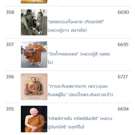
3118
6690
"กุศลธรรมทั้งหลาย เกิดแต่สติ"
(หลวงปู่ขาว อนาลโย)
3117
6695
"วัดถ้ำกลองเพล" (หลวงปู่ลี กุสลธ
โร)
3116
6727
."การละกิเลสยากมาก เพราะมุ่งละ
กิเลสผู้อื่น" (สมเด็จพระสังฆราชเจ้า)
3115
6694
"ทรัพย์ภายใน ทรัพย์อันเลิศ" (หลวง
ปู่จันทร์ศรี จนฺททีโป)