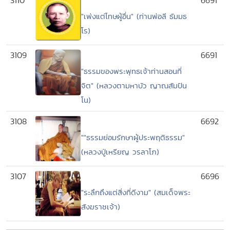
3110
6691
"เพ่งแต่โทษผู้อื่น" (ท่านพ่อลี ธัมมธ
โร)
3109
6691
"ธรรมของพระพุทธเจ้าท่านสอนที่
จิต" (หลวงตามหาบัว ญาณสัมปัน
โน)
3108
6692
""ธรรมย่อมรักษาผู้ประพฤติธรรม"
(หลวงปู่เหรียญ วรลาโภ)
3107
6696
"ระลึกถึงแต่สิ่งที่ดีงาม" (สมเด็จพระ
สังฆราชเจ้า)