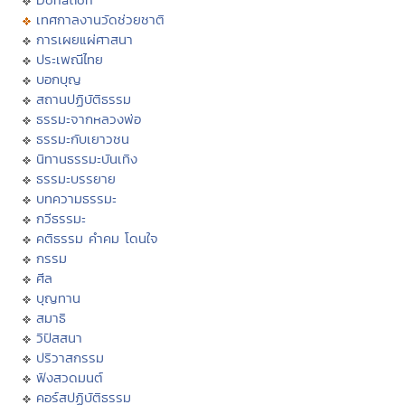
เทศกาลงานวัดช่วยชาติ
การเผยแผ่ศาสนา
ประเพณีไทย
บอกบุญ
สถานปฏิบัติธรรม
ธรรมะจากหลวงพ่อ
ธรรมะกับเยาวชน
นิทานธรรมะบันเทิง
ธรรมะบรรยาย
บทความธรรมะ
กวีธรรมะ
คติธรรม คำคม โดนใจ
กรรม
ศีล
บุญทาน
สมาธิ
วิปัสสนา
ปริวาสกรรม
ฟังสวดมนต์
คอร์สปฏิบัติธรรม