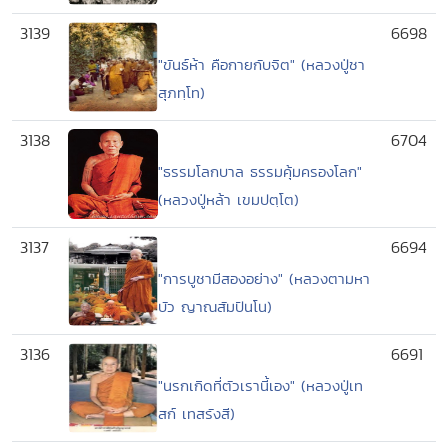
3139
6698
"ขันธ์ห้า คือกายกับจิต" (หลวงปู่ชา
สุภทฺโท)
3138
6704
"ธรรมโลกบาล ธรรมคุ้มครองโลก"
(หลวงปู่หล้า เขมปตฺโต)
3137
6694
"การบูชามีสองอย่าง" (หลวงตามหา
บัว ญาณสัมปันโน)
3136
6691
"นรกเกิดที่ตัวเรานี้เอง" (หลวงปู่เท
สก์ เทสรังสี)