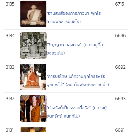
3135
6715
"อานิสงส์ของการภาวนา พุทโธ"
(ท่านพ่อลี ธมฺมธโร)
3134
6696
"วิญญาณหลงทาง" (หลวงปู่ตื้อ
อจลธมฺโม)
3133
6692
"การขอโทษ แก้ความผูกโกรธหรือ
ผูกเวรได้" (สมเด็จพระสังฆราชเจ้า)
3132
6693
"ทำจริงก็เป็นธรรมที่จริง" (หลวงปู่
จันทร์ศรี จนฺททีโป)
3131
6691