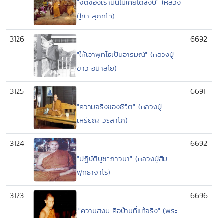
"จิตของเรานั้นไม่เคยได้สงบ" (หลวง
ปู่ชา สุภัทโท)
3126
6692
"ให้เอาพุทโธเป็นอารมณ์" (หลวงปู่
ขาว อนาลโย)
3125
6691
"ความจริงของชีวิต" (หลวงปู่
เหรียญ วรลาโภ)
3124
6692
"ปฏิบัติบูชาภาวนา" (หลวงปู่สิม
พุทธาจาโร)
3123
6696
."ความสงบ คือบ้านที่แท้จริง" (พระ