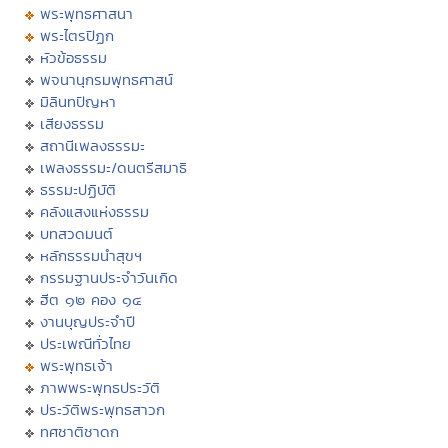
พระพุทธศาสนา
พระไตรปิฏก
หัวข้อธรรม
พจนานุกรมพุทธศาสน์
มิลินทปัญหา
เสียงธรรม
สถานีเพลงธรรมะ
เพลงธรรมะ/ดนตรีสมาธิ
ธรรมะปฏิบัติ
คลังแสงแห่งธรรม
บทสวดมนต์
หลักธรรมนำสุขฯ
กรรมฐานประจำวันเกิด
ฮีต ๑๒ คอง ๑๔
งานบุญประจำปี
ประเพณีทั่วไทย
พระพุทธเจ้า
ภาพพระพุทธประวัติ
ประวัติพระพุทธสาวก
ทศชาติชาดก