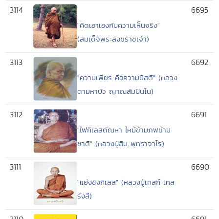
3114
6695
"คิดเอาเองกับความเห็นจริง"
(สมเด็จพระสังฆราชเจ้า)
3113
6692
"ความเพียร คือความมีสติ" (หลวง
ตามหาบัว ญาณสัมปันโน)
3112
6691
"ไฟกิเลสตัณหา ไหม้ข้ามภพข้าม
ชาติ" (หลวงปู่สิม พุทธาจาโร)
3111
6690
"แย่งชิงกิเลส" (หลวงปู่เทสก์ เทส
รังสี)