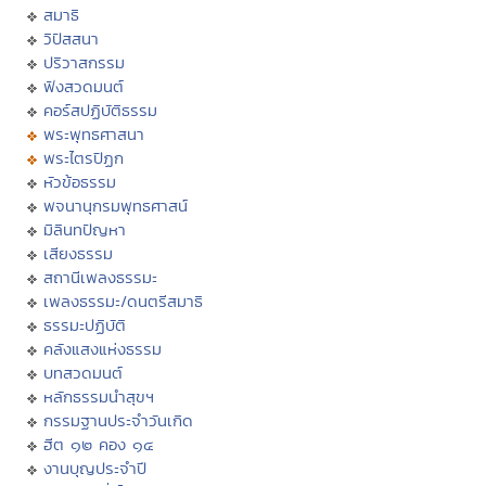
สมาธิ
วิปัสสนา
ปริวาสกรรม
ฟังสวดมนต์
คอร์สปฏิบัติธรรม
พระพุทธศาสนา
พระไตรปิฏก
หัวข้อธรรม
พจนานุกรมพุทธศาสน์
มิลินทปัญหา
เสียงธรรม
สถานีเพลงธรรมะ
เพลงธรรมะ/ดนตรีสมาธิ
ธรรมะปฏิบัติ
คลังแสงแห่งธรรม
บทสวดมนต์
หลักธรรมนำสุขฯ
กรรมฐานประจำวันเกิด
ฮีต ๑๒ คอง ๑๔
งานบุญประจำปี