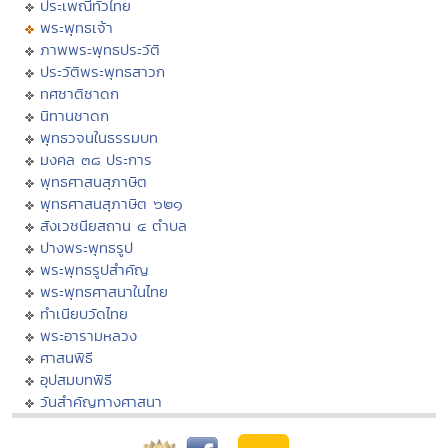
ประเพณีทั่วไทย
พระพุทธเจ้า
ภาพพระพุทธประวัติ
ประวัติพระพุทธสาวก
ทศชาติชาดก
นิทานชาดก
พุทธวจนในธรรมบท
มงคล ๓๘ ประการ
พุทธศาสนสุภาษิต
พุทธศาสนสุภาษิต ๖๒๑
สังเวชนียสถาน ๔ ตำบล
ปางพระพุทธรูป
พระพุทธรูปสำคัญ
พระพุทธศาสนาในไทย
ทำเนียบวัดไทย
พระอารามหลวง
ศาสนพิธี
อุปสมบทพิธี
วันสำคัญทางศาสนา