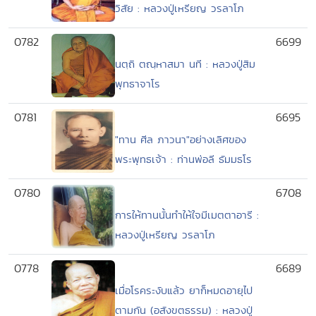
วิสัย : หลวงปู่เหรียญ วรลาโภ
0782
6699
นตฺถิ ตณฺหาสมา นที : หลวงปู่สิม
พุทธาจาโร
0781
6695
"ทาน ศีล ภาวนา"อย่างเลิศของ
พระพุทธเจ้า : ท่านพ่อลี ธัมมธโร
0780
6708
การให้ทานนั้นทำให้ใจมีเมตตาอารี :
หลวงปู่เหรียญ วรลาโภ
0778
6689
เมื่อโรคระงับแล้ว ยาก็หมดอายุไป
ตามกัน (อสังขตธรรม) : หลวงปู่