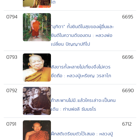
โต
0794
6695
"มุทิตา" ทั้งยินดีในสุขของผู้อื่นและ
ยินดีในความดีของตน : หลวงพ่อ
เปลี่ยน ปัญญาปทีโป
0793
6696
สังขารทั้งหลายไม่เที่ยงจึงไม่ควร
ยึดถือ : หลวงปู่เหรียญ วรลาโภ
0792
6690
ถ้าสะพานไม่มี..แล้วใครเล่าจะเป็นคน
เดิน : ท่านพ่อลี ธัมมธโร
0791
6712
ฝึกสติเตรียมตัวไว้เสมอ : หลวงปู่