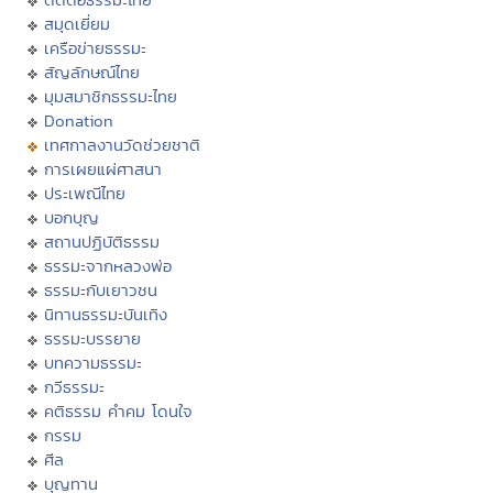
สมุดเยี่ยม
เครือข่ายธรรมะ
สัญลักษณ์ไทย
มุมสมาชิกธรรมะไทย
Donation
เทศกาลงานวัดช่วยชาติ
การเผยแผ่ศาสนา
ประเพณีไทย
บอกบุญ
สถานปฏิบัติธรรม
ธรรมะจากหลวงพ่อ
ธรรมะกับเยาวชน
นิทานธรรมะบันเทิง
ธรรมะบรรยาย
บทความธรรมะ
กวีธรรมะ
คติธรรม คำคม โดนใจ
กรรม
ศีล
บุญทาน