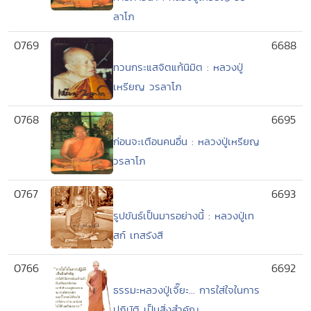
ลาโภ
0769
6688
ทวนกระแสจิตแก้นิมิต : หลวงปู่
เหรียญ วรลาโภ
0768
6695
ก่อนจะเตือนคนอื่น : หลวงปู่เหรียญ
วรลาโภ
0767
6693
รูปขันธ์เป็นมารอย่างนี้ : หลวงปู่เท
สก์ เทสรังสี
0766
6692
ธรรมะหลวงปู่เจี๊ยะ... การใส่ใจในการ
ปฏิบัติ เป็นสิ่งสำคัญ