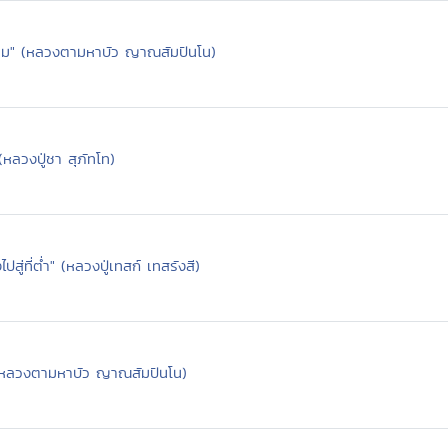
รรม" (หลวงตามหาบัว ญาณสัมปันโน)
 (หลวงปู่ชา สุภัทโท)
สู่ที่ต่ำ" (หลวงปู่เทสก์ เทสรังสี)
 (หลวงตามหาบัว ญาณสัมปันโน)