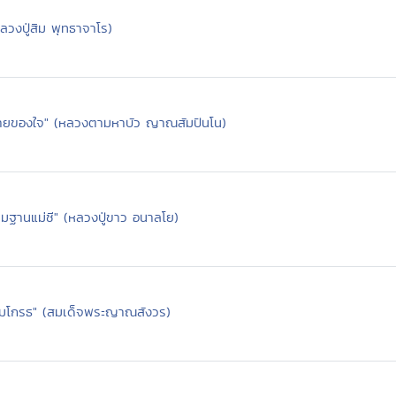
หลวงปู่สิม พุทธาจาโร)
้ายของใจ" (หลวงตามหาบัว ญาณสัมปันโน)
มฐานแม่ชี" (หลวงปู่ขาว อนาลโย)
ามโกรธ" (สมเด็จพระญาณสังวร)