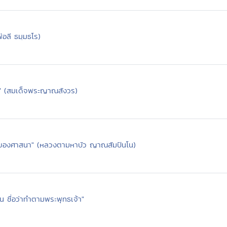
่อลี ธมฺมธโร)
ริต" (สมเด็จพระญาณสังวร)
ญของศาสนา" (หลวงตามหาบัว ญาณสัมปันโน)
ื่น ชื่อว่าทำตามพระพุทธเจ้า"