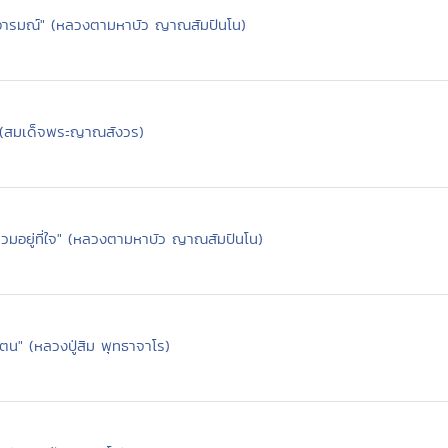
อารมณ์" (หลวงตามหาบัว ญาณสัมปันโน)
 (สมเด็จพระญาณสังวร)
็รวมอยู่ที่ใจ" (หลวงตามหาบัว ญาณสัมปันโน)
น" (หลวงปู่สิม พุทธาจาโร)