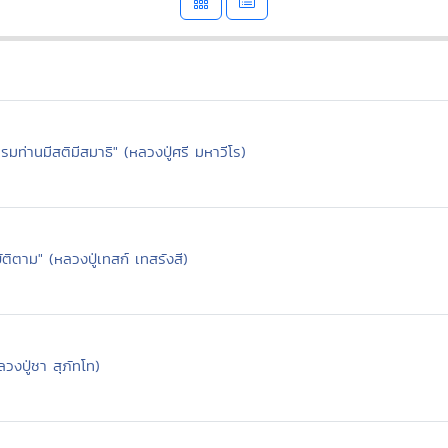
รรมท่านมีสติมีสมาธิ" (หลวงปู่ศรี มหาวีโร)
ิบัติตาม" (หลวงปู่เทสก์ เทสรังสี)
หลวงปู่ชา สุภัทโท)