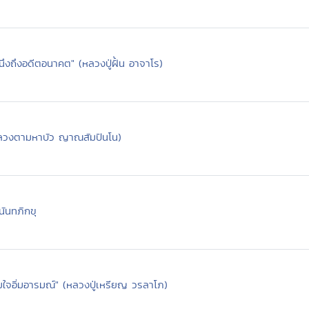
คำนึงถึงอดีตอนาคต" (หลวงปู่ฝั้น อาจาโร)
(หลวงตามหาบัว ญาณสัมปันโน)
ันทภิกขุ
มใจอิ่มอารมณ์" (หลวงปู่เหรียญ วรลาโภ)