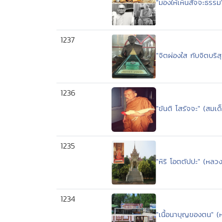
"มองให้เห็นสัจจะธรรม"
1237
"จิตผ่องใส กับจิตบริ
1236
"ขันติ โสรัจจะ" (สม
1235
"หิริ โอตตัปปะ" (หลวงป
1234
"เนื้อนาบุญของตน" 