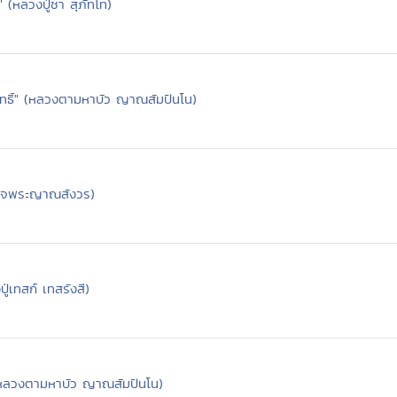
 (หลวงปู่ชา สุภัทโท)
สุทธิ์" (หลวงตามหาบัว ญาณสัมปันโน)
เด็จพระญาณสังวร)
ู่เทสก์ เทสรังสี)
(หลวงตามหาบัว ญาณสัมปันโน)