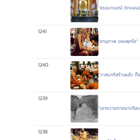
"ธรรมารมณ์ จิตหลง
1241
"อานุภาพ ของพุทโธ"
1240
"วาสนาที่สร้างแล้ว ก
1239
"เอาความตายมาเตือนต
1238