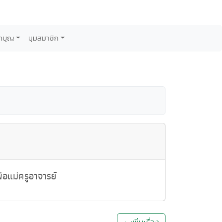
กบุญ
มุมสมาชิก
อแม่ครูอาจารย์