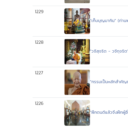
1229
"เก็บบุญมากิน" (ท่านพ
1228
"วจีสุจริต - วจีทุจ
1227
"กรรมเป็นหลักสำคั
1226
"ฝึกตนดีแล้วจึงฝึกผู้อ