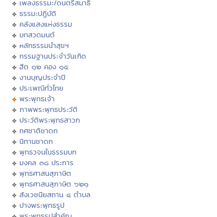
เพลงธรรมะ/ดนตรีสมาธิ
ธรรมะปฏิบัติ
คลังแสงแห่งธรรม
บทสวดมนต์
หลักธรรมนำสุขฯ
กรรมฐานประจำวันเกิด
ฮีต ๑๒ คอง ๑๔
งานบุญประจำปี
ประเพณีทั่วไทย
พระพุทธเจ้า
ภาพพระพุทธประวัติ
ประวัติพระพุทธสาวก
ทศชาติชาดก
นิทานชาดก
พุทธวจนในธรรมบท
มงคล ๓๘ ประการ
พุทธศาสนสุภาษิต
พุทธศาสนสุภาษิต ๖๒๑
สังเวชนียสถาน ๔ ตำบล
ปางพระพุทธรูป
พระพุทธรูปสำคัญ