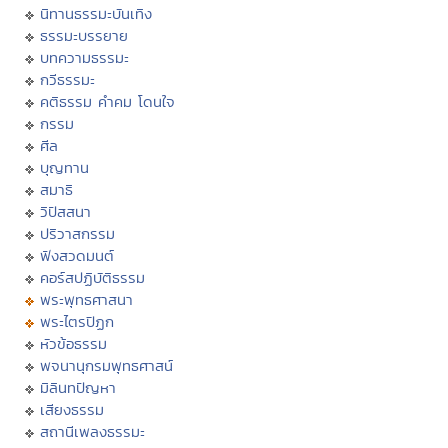
นิทานธรรมะบันเทิง
ธรรมะบรรยาย
บทความธรรมะ
กวีธรรมะ
คติธรรม คำคม โดนใจ
กรรม
ศีล
บุญทาน
สมาธิ
วิปัสสนา
ปริวาสกรรม
ฟังสวดมนต์
คอร์สปฏิบัติธรรม
พระพุทธศาสนา
พระไตรปิฏก
หัวข้อธรรม
พจนานุกรมพุทธศาสน์
มิลินทปัญหา
เสียงธรรม
สถานีเพลงธรรมะ