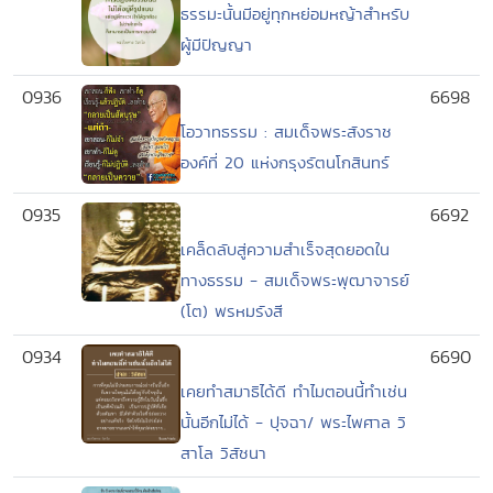
ธรรมะนั้นมีอยู่ทุกหย่อมหญ้าสำหรับ
ผู้มีปัญญา
0936
6698
โอวาทธรรม : สมเด็จพระสังราช
องค์ที่ 20 แห่งกรุงรัตนโกสินทร์
0935
6692
เคล็ดลับสู่ความสำเร็จสุดยอดใน
ทางธรรม - สมเด็จพระพุฒาจารย์
(โต) พรหมรังสี
0934
6690
เคยทำสมาธิได้ดี ทำไมตอนนี้ทำเช่น
นั้นอีกไม่ได้ - ปุจฉา/ พระไพศาล วิ
สาโล วิสัชนา