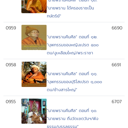
"นายพราน ได้ครองราชเป็น
กษัตริย์"
0959
6690
"นายพรานคืนศีล" ตอนที่ ๑๒.
"บุพกรรมของหญิงเปรต ๕๐๐
ตน/งูเหลือมใหญ่/พระราชา
0958
6691
"นายพรานคืนศีล" ตอนที่ ๑๑.
"บุพกรรมของปุริโสเปรต ๑,๐๐๐
ตน/ช้างสารใหญ่"
0955
6707
"นายพรานคืนศีล" ตอนที่ ๑๐.
"นายพราน ถึงวัดเชตวันฯ/ฟัง
ธรรม/บรรลุธรรม"