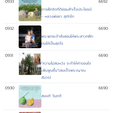
0933
6692
การฝึกจิตที่ดีย่อมสำเร็จประโยชน์
- หลวงพ่อชา สุภัทโท
0932
6690
พระพุทธเจ้าสั่งสอนให้พระสาวกฝึก
ตนให้เป็นสุภโร
0931
6690
"ความไม่สมหวัง จะทำให้ค่าของใจ
เพิ่มพูนขึ้น"(สมเด็จพระญาณ
สังวร)
0930
6690
สมมติ วิมุตติ