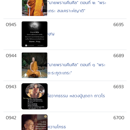
"นายพรานคืนศีล" ตอนที่ ๒. "พระ
เถระ สงเคราะห์ญาติ"
0945
6695
บุญ
0944
6689
"นายพรานคืนศีล" ตอนที่ ๑ "พระ
ชะระภูตะเถระ"
0943
6693
โอวาทธรรม หลวงปู่บุดดา ถาวโร
0942
6700
ความโกรธ