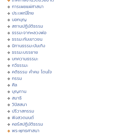
การเผยแผ่ศาสนา
ประเพณีไทย
บอกบุญ
สถานปฏิบัติธรรม
ธรรมะจากหลวงพ่อ
ธรรมะกับเยาวชน
นิทานธรรมะบันเทิง
ธรรมะบรรยาย
บทความธรรมะ
กวีธรรมะ
คติธรรม คำคม โดนใจ
กรรม
ศีล
บุญทาน
สมาธิ
วิปัสสนา
ปริวาสกรรม
ฟังสวดมนต์
คอร์สปฏิบัติธรรม
พระพุทธศาสนา