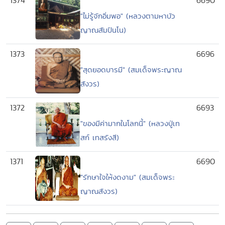
1374
6690
"ไม่รู้จักอิ่มพอ" (หลวงตามหาบัว
ญาณสัมปันโน)
1373
6696
"สุดยอดบารมี" (สมเด็จพระญาณ
สังวร)
1372
6693
"ของมีค่ามากในโลกนี้" (หลวงปู่เท
สก์ เทสรังสี)
1371
6690
"รักษาใจให้งดงาม" (สมเด็จพระ
ญาณสังวร)