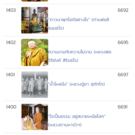
1403
6692
"ภาวนาพุทโธดีอย่างไร" (ท่านพ่อลี
ธมฺมธโร)
1402
6695
ความงามกับความไม่งาม (หลวงพ่อ
วิริยังค์ สิรินธโร)
1401
6697
"น้ำไหลนิ่ง" (หลวงปู่ชา สุภัทโท)
1400
6691
"ใจเป็นธรรม อยู่สบายเหนือโลก"
(หลวงตามหาบัวฯ)