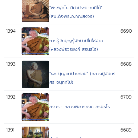
"พระพุทโธ มีค่าประมาณมิได้"
(สมเด็จพระญาณสังวร)
1394
6690
การรู้จักบุญรู้จักบาปไม่ใช่ง่าย
(หลวงพ่อวิริยังค์ สิรินธโร)
1393
6688
"๘๐ บุญแต่ปางก่อน" (หลวงปู่จันทร์
ศรี จนฺททีโป)
1392
6709
สีจีวร : หลวงพ่อวิริยังค์ สิรินธโร
1391
6689