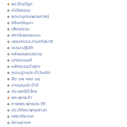
พระไตรปิฏก
หัวข้อธรรม
พจนานุกรมพุทธศาสน์
มิลินทปัญหา
เสียงธรรม
สถานีเพลงธรรมะ
เพลงธรรมะ/ดนตรีสมาธิ
ธรรมะปฏิบัติ
คลังแสงแห่งธรรม
บทสวดมนต์
หลักธรรมนำสุขฯ
กรรมฐานประจำวันเกิด
ฮีต ๑๒ คอง ๑๔
งานบุญประจำปี
ประเพณีทั่วไทย
พระพุทธเจ้า
ภาพพระพุทธประวัติ
ประวัติพระพุทธสาวก
ทศชาติชาดก
นิทานชาดก