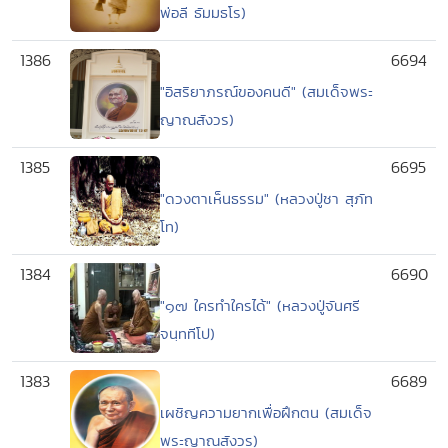
พ่อลี ธัมมธโร)
1386
6694
"อิสริยาภรณ์ของคนดี" (สมเด็จพระ
ญาณสังวร)
1385
6695
"ดวงตาเห็นธรรม" (หลวงปู่ชา สุภัท
โท)
1384
6690
"๑๗ ใครทำใครได้" (หลวงปู่จันศรี
จนฺททีโป)
1383
6689
เผชิญความยากเพื่อฝึกตน (สมเด็จ
พระญาณสังวร)