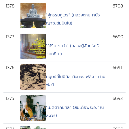
1378
6708
"คู่กรรมคู่เวร" (หลวงตามหาบัว
ญาณสัมปันโน)
1377
6690
"ให้รีบ ๆ ทำ" (หลวงปู่จันทร์ศรี
จนฺททีโป)
1376
6691
มนุษย์ที่ไม่มีศีล คือกองเพลิง : ท่าน
พ่อลี
1375
6693
"เมตตากับศีล" (สมเด็จพระญาณ
สังวร)