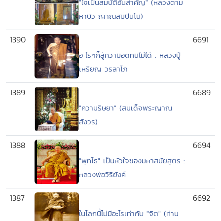
"ใจเป็นสมบัติอันสำคัญ" (หลวงตาม
หาบัว ญาณสัมปันโน)
1390
6691
อะไรๆก็สู้ความอดทนไม่ได้ : หลวงปู่
เหรียญ วรลาโภ
1389
6689
"ความริษยา" (สมเด็จพระญาณ
สังวร)
1388
6694
"พุทโธ" เป็นหัวใจของมหาสมัยสูตร :
หลวงพ่อวิริยังค์
1387
6692
ในโลกนี้ไม่มีอะไรเท่ากับ "จิต" (ท่าน