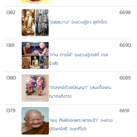
1382
6698
"ปล่อยวาง" (หลวงปู่ชา สุภัทโท)
1381
6690
"ทาน การให้" (หลวงปู่เทสก์ เทส
รังสี)
1380
6689
"ดับทุกข์ด้วยปัญญา" (สมเด็จพระ
ญาณสังวร)
1379
6691
"๗๘ ศิษย์ของพระพุทธเจ้า" (หลวง
ปู่จันทร์ศรี จนฺททีโป)