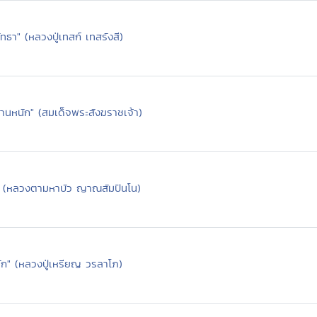
ทธา" (หลวงปู่เทสก์ เทสรังสี)
งานหนัก" (สมเด็จพระสังฆราชเจ้า)
อใจ" (หลวงตามหาบัว ญาณสัมปันโน)
หลัก" (หลวงปู่เหรียญ วรลาโภ)